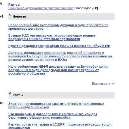
я
Разное:
Экономика недвижимости: учебное пособие
Виноградов Д.В| -
64
Новости
Налог на прибыль: учет банком доходов в виде процентов по
кредитному договору
Возврат НДС организациям, экспортирующим водные
биоресурсы с низкой степенью переработки
НДФЛ с доходов граждан стран ЕАЭС от работы по найму в РФ
Депутаты предлагают восстановить для детей-инвалидов и
инвалидов I и II групп возможность воспользоваться правом на
внеконкурсное поступление в ВУЗы
Налогообложение НДФЛ доходов резидента Великобритании,
полученных в виде дивидендов или вознаграждений от
российского общества
Все новости >>
Статьи
 ее
Электронная подпись: как защитить бизнес от финансовых
потерь и судебных исков
Что проверить в договоре МФО: ключевые пункты для
безопасного оформления микрозайма
Как настроить учет затрат в 1С:ERP: пошаговое руководство для
финансистов