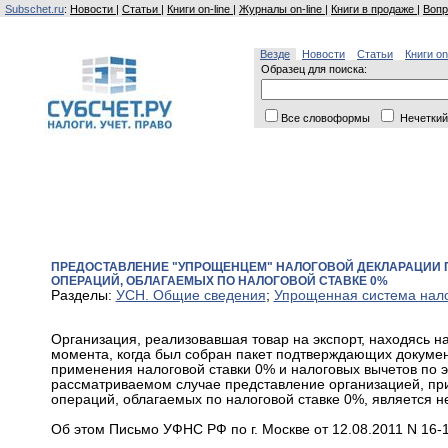
Subschet.ru
:
Новости
|
Статьи
|
Книги on-line
|
Журналы on-line
|
Книги в продаже
|
Вопр
Везде
Новости
Статьи
Книги on
Образец для поиска:
Все словоформы
Нечеткий
ПРЕДОСТАВЛЕНИЕ "УПРОЩЕНЦЕМ" НАЛОГОВОЙ ДЕКЛАРАЦИИ 
ОПЕРАЦИЙ, ОБЛАГАЕМЫХ ПО НАЛОГОВОЙ СТАВКЕ 0%
Разделы:
УСН. Общие сведения
;
Упрощенная система нал
Организация, реализовавшая товар на экспорт, находясь 
момента, когда был собран пакет подтверждающих документ
применения налоговой ставки 0% и налоговых вычетов по 
рассматриваемом случае представление организацией, п
операций, облагаемых по налоговой ставке 0%, является 
Об этом Письмо УФНС РФ по г. Москве от 12.08.2011 N 16-