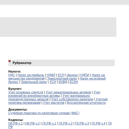
Рубрикатор
Налоги:
НДС
|
Налог на прибыль
|
НДФЛ
|
ЕСН
|
Акцизы
|
НДПИ
|
Налог на
имущество предприятий
|
Транспортный налог
|
Налог на игорный
бизнес
|
Земельный налог
|
УСН
|
ЕНВД
|
ЕСХН
Бухучет:
Учет основных средств
|
Учет нематериальных активов
|
Учет
вложений во внеоборотные активы
|
Учет материально-
производственных запасов
|
Учет собственного капитала
|
Учетная
политика организации
|
Учет расчетов
|
Бухгалтерская отчетность
Документы:
Судебная практика по налоговым спорам (ФАС)
Кодексы:
НК РФ ч.1
|
НК РФ ч.2
|
ГК РФ ч.1
|
ГК РФ ч.2
|
ГК РФ ч.3
|
ГК РФ ч.4
|
ТК
РФ