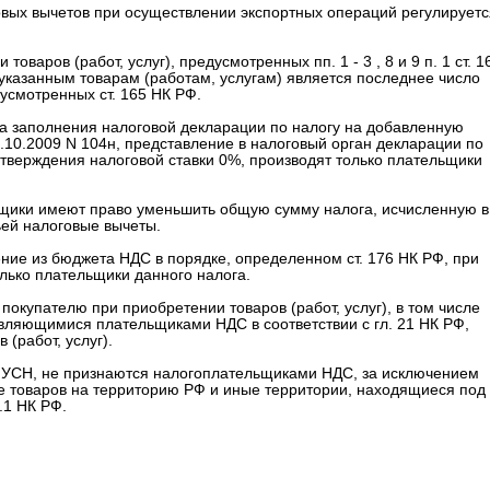
вых вычетов при осуществлении экспортных операций регулируетс
товаров (работ, услуг), предусмотренных пп. 1 - 3 , 8 и 9 п. 1 ст. 1
казанным товарам (работам, услугам) является последнее число
усмотренных ст. 165 НК РФ.
рядка заполнения налоговой декларации по налогу на добавленную
.10.2009 N 104н, представление в налоговый орган декларации по
тверждения налоговой ставки 0%, производят только плательщики
льщики имеют право уменьшить общую сумму налога, исчисленную в
тьей налоговые вычеты.
ние из бюджета НДС в порядке, определенном ст. 176 НК РФ, при
лько плательщики данного налога.
покупателю при приобретении товаров (работ, услуг), в том числе
являющимися плательщиками НДС в соответствии с гл. 21 НК РФ,
(работ, услуг).
е УСН, не признаются налогоплательщиками НДС, за исключением
зе товаров на территорию РФ и иные территории, находящиеся под
.1 НК РФ.