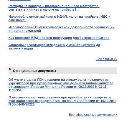
Расходы на конкурсы профессионального мастерства:
учитывать или нет в налоге на прибыль?
Налогообложение майнинга: НДФЛ, налог на прибыль, НДС и
отчётность
Использование СБП в коммерческой деятельности организаций
и препринимателей
Как провести ВЭД-платеж: инструкция для бизнеса пошагово
Способы организации складского учета: от карточек до
автоматизации
Все статьи >>
Официальные документы
Об учете в целях УСН расходов на оплату услуг нотариуса за
учредителей при купле-продаже ими доли в уставном капитале
организации. Письмо Минфина России от 09.12.2019 N 03-11-
11/95351.
О получении налгового вычета при приобретении лекарств за
счет собственных средств. Письмо Минфина России от 16.12.2019
N 03-04-05/98226.
Все официальные документы>>