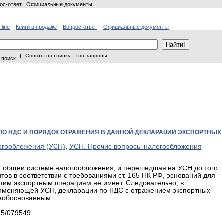
ос-ответ
|
Официальные документы
-line
Книги в продаже
Вопрос-ответ
Официальные документы
|
Советы по поиску
|
Топ запросы
 поиск
ПО НДС И ПОРЯДОК ОТРАЖЕНИЯ В ДАННОЙ ДЕКЛАРАЦИИ ЭКСПОРТНЫХ
огообложения (УСН)
,
УСН. Прочие вопросы налогообложения
на общей системе налогообложения, и перешедшая на УСН до того
ов в соответствии с требованиями ст. 165 НК РФ, оснований для
этим экспортным операциям не имеет. Следовательно, в
рименяющей УСН, декларации по НДС с отражением экспортных
необоснованным.
15/079549.