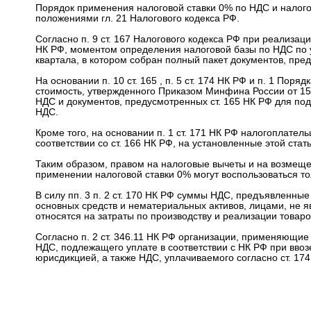
Порядок применения налоговой ставки 0% по НДС и налого
положениями гл. 21 Налогового кодекса РФ.
Согласно п. 9 ст. 167 Налогового кодекса РФ при реализации 
НК РФ, моментом определения налоговой базы по НДС по у
квартала, в котором собран полный пакет документов, пред
На основании п. 10 ст. 165 , п. 5 ст. 174 НК РФ и п. 1 По
стоимость, утвержденного Приказом Минфина России от 15
НДС и документов, предусмотренных ст. 165 НК РФ для под
НДС.
Кроме того, на основании п. 1 ст. 171 НК РФ налогоплате
соответствии со ст. 166 НК РФ, на установленные этой ста
Таким образом, правом на налоговые вычеты и на возмеще
применении налоговой ставки 0% могут воспользоваться то
В силу пп. 3 п. 2 ст. 170 НК РФ суммы НДС, предъявленные 
основных средств и нематериальных активов, лицами, не 
относятся на затраты по производству и реализации товаров 
Согласно п. 2 ст. 346.11 НК РФ организации, применяющи
НДС, подлежащего уплате в соответствии с НК РФ при вво
юрисдикцией, а также НДС, уплачиваемого согласно ст. 174