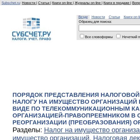
Subschet.ru
:
Новости
|
Статьи
|
Книги on-line
|
Журналы on-line
|
Книги в продаже
|
Вопр
Везде
Новости
Статьи
Книги on-l
Образец для поиска:
Все словоформы
Нечеткий п
ПОРЯДОК ПРЕДСТАВЛЕНИЯ НАЛОГОВОЙ
НАЛОГУ НА ИМУЩЕСТВО ОРГАНИЗАЦИЙ 
ВИДЕ ПО ТЕЛЕКОММУНИКАЦИОННЫМ КА
ОРГАНИЗАЦИЕЙ-ПРАВОПРЕЕМНИКОМ В 
РЕОРГАНИЗАЦИИ (ПРЕОБРАЗОВАНИЯ) О
Разделы:
Налог на имущество организ
имущество организаций. Налоговая де