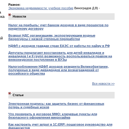
Разное:
,
Экономика недвижимости: учебное пособие
Виноградов Д.В| -
а
нка
Новости
Налог на прибыль: учет банком доходов в виде процентов по
кредитному договору
Возврат НДС организациям, экспортирующим водные
ий
биоресурсы с низкой степенью переработки
НДФЛ с доходов граждан стран ЕАЭС от работы по найму в РФ
Депутаты предлагают восстановить для детей-инвалидов и
инвалидов I и II групп возможность воспользоваться правом на
внеконкурсное поступление в ВУЗы
Налогообложение НДФЛ доходов резидента Великобритании,
полученных в виде дивидендов или вознаграждений от
российского общества
Все новости >>
Статьи
Электронная подпись: как защитить бизнес от финансовых
потерь и судебных исков
Что проверить в договоре МФО: ключевые пункты для
безопасного оформления микрозайма
Как настроить учет затрат в 1С:ERP: пошаговое руководство для
финансистов