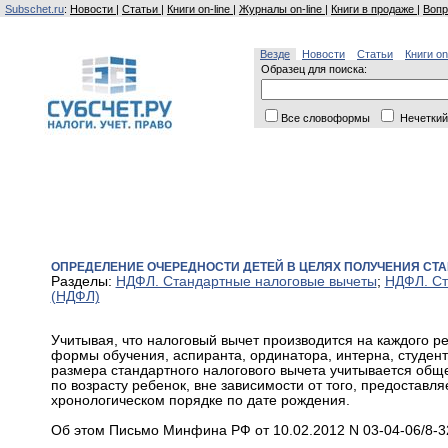
Subschet.ru
:
Новости
|
Статьи
|
Книги on-line
|
Журналы on-line
|
Книги в продаже
|
Вопр
Везде
Новости
Статьи
Книги on
Образец для поиска:
Все словоформы
Нечеткий
ОПРЕДЕЛЕНИЕ ОЧЕРЕДНОСТИ ДЕТЕЙ В ЦЕЛЯХ ПОЛУЧЕНИЯ СТ
Разделы:
НДФЛ. Стандартные налоговые вычеты
;
НДФЛ. Ст
(НДФЛ)
Учитывая, что налоговый вычет производится на каждого ре
формы обучения, аспиранта, ординатора, интерна, студент
размера стандартного налогового вычета учитывается обще
по возрасту ребенок, вне зависимости от того, предоставля
хронологическом порядке по дате рождения.
Об этом Письмо Минфина РФ от 10.02.2012 N 03-04-06/8-3