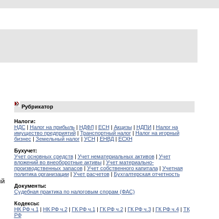
Рубрикатор
Налоги:
НДС
|
Налог на прибыль
|
НДФЛ
|
ЕСН
|
Акцизы
|
НДПИ
|
Налог на
имущество предприятий
|
Транспортный налог
|
Налог на игорный
бизнес
|
Земельный налог
|
УСН
|
ЕНВД
|
ЕСХН
Бухучет:
Учет основных средств
|
Учет нематериальных активов
|
Учет
вложений во внеоборотные активы
|
Учет материально-
производственных запасов
|
Учет собственного капитала
|
Учетная
политика организации
|
Учет расчетов
|
Бухгалтерская отчетность
ий
Документы:
Судебная практика по налоговым спорам (ФАС)
Кодексы:
НК РФ ч.1
|
НК РФ ч.2
|
ГК РФ ч.1
|
ГК РФ ч.2
|
ГК РФ ч.3
|
ГК РФ ч.4
|
ТК
РФ