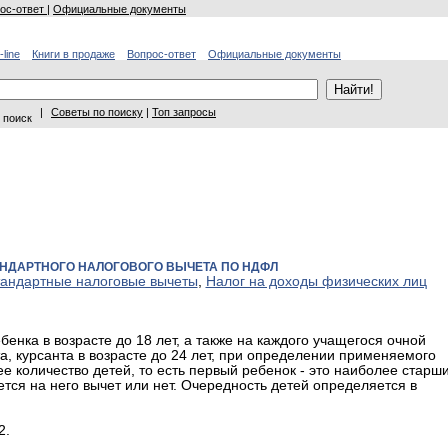
ос-ответ
|
Официальные документы
-line
Книги в продаже
Вопрос-ответ
Официальные документы
|
Советы по поиску
|
Топ запросы
 поиск
АНДАРТНОГО НАЛОГОВОГО ВЫЧЕТА ПО НДФЛ
андартные налоговые вычеты
,
Налог на доходы физических лиц
бенка в возрасте до 18 лет, а также на каждого учащегося очной
а, курсанта в возрасте до 24 лет, при определении применяемого
е количество детей, то есть первый ребенок - это наиболее старш
ется на него вычет или нет. Очередность детей определяется в
2.