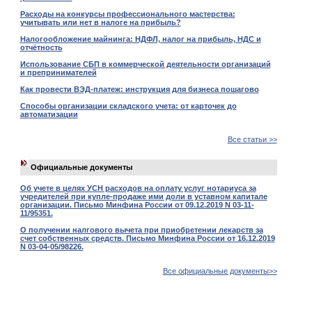
Расходы на конкурсы профессионального мастерства:
учитывать или нет в налоге на прибыль?
Налогообложение майнинга: НДФЛ, налог на прибыль, НДС и
отчётность
Использование СБП в коммерческой деятельности организаций
и препринимателей
Как провести ВЭД-платеж: инструкция для бизнеса пошагово
Способы организации складского учета: от карточек до
автоматизации
Все статьи >>
Официальные документы
Об учете в целях УСН расходов на оплату услуг нотариуса за
учредителей при купле-продаже ими доли в уставном капитале
организации. Письмо Минфина России от 09.12.2019 N 03-11-
11/95351.
О получении налгового вычета при приобретении лекарств за
счет собственных средств. Письмо Минфина России от 16.12.2019
N 03-04-05/98226.
Все официальные документы>>