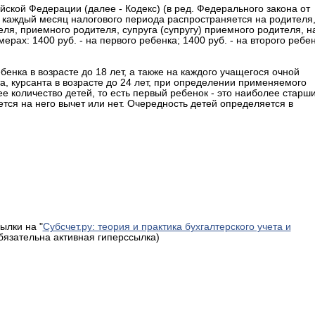
сийской Федерации (далее - Кодекс) (в ред. Федерального закона от
за каждый месяц налогового периода распространяется на родителя
еля, приемного родителя, супруга (супругу) приемного родителя, н
рах: 1400 руб. - на первого ребенка; 1400 руб. - на второго ребе
бенка в возрасте до 18 лет, а также на каждого учащегося очной
а, курсанта в возрасте до 24 лет, при определении применяемого
е количество детей, то есть первый ребенок - это наиболее старш
ется на него вычет или нет. Очередность детей определяется в
ылки на "
Субсчет.ру: теория и практика бухгалтерского учета и
обязательна активная гиперссылка)