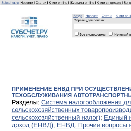
Subschet.ru
:
Новости
|
Статьи
|
Книги on-line
|
Журналы on-line
|
Книги в продаже
|
Вопр
Везде
Новости
Статьи
Книги on-l
Образец для поиска:
Все словоформы
Нечеткий п
ПРИМЕНЕНИЕ ЕНВД ПРИ ОСУЩЕСТВЛЕНИ
ТЕХОБСЛУЖИВАНИЯ АВТОТРАНСПОРТН
Разделы:
Система налогообложения дл
сельскохозяйственных товаропроизвод
сельскохозяйственный налог)
;
Единый 
доход (ЕНВД)
,
ЕНВД. Прочие вопросы 