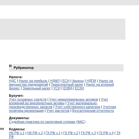
Рубрикатор
Налоги:
НДС
|
Налог на прибыль
|
НДФЛ
|
ЕСН
|
Акцизы
|
НДПИ
|
Налог на
имущество предприятий
|
Транспортный налог
|
Налог на игорный
бизнес
|
Земельный налог
|
УСН
|
ЕНВД
|
ЕСХН
Бухучет:
Учет основных средств
|
Учет нематериальных активов
|
Учет
вложений во внеоборотные активы
|
Учет материально-
производственных запасов
|
Учет собственного капитала
|
Учетная
политика организации
|
Учет расчетов
|
Бухгалтерская отчетность
Документы:
Судебная практика по налоговым спорам (ФАС)
ии
Кодексы:
НК РФ ч.1
|
НК РФ ч.2
|
ГК РФ ч.1
|
ГК РФ ч.2
|
ГК РФ ч.3
|
ГК РФ ч.4
|
ТК
РФ