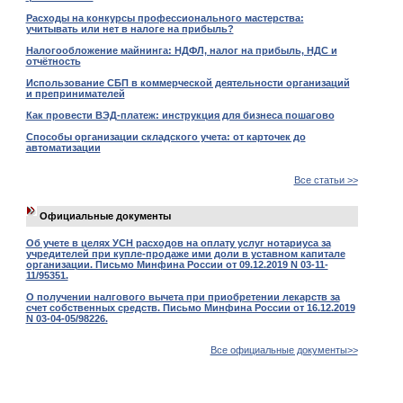
Расходы на конкурсы профессионального мастерства:
учитывать или нет в налоге на прибыль?
Налогообложение майнинга: НДФЛ, налог на прибыль, НДС и
отчётность
Использование СБП в коммерческой деятельности организаций
и препринимателей
Как провести ВЭД-платеж: инструкция для бизнеса пошагово
Способы организации складского учета: от карточек до
автоматизации
Все статьи >>
Официальные документы
Об учете в целях УСН расходов на оплату услуг нотариуса за
учредителей при купле-продаже ими доли в уставном капитале
организации. Письмо Минфина России от 09.12.2019 N 03-11-
11/95351.
О получении налгового вычета при приобретении лекарств за
счет собственных средств. Письмо Минфина России от 16.12.2019
N 03-04-05/98226.
Все официальные документы>>