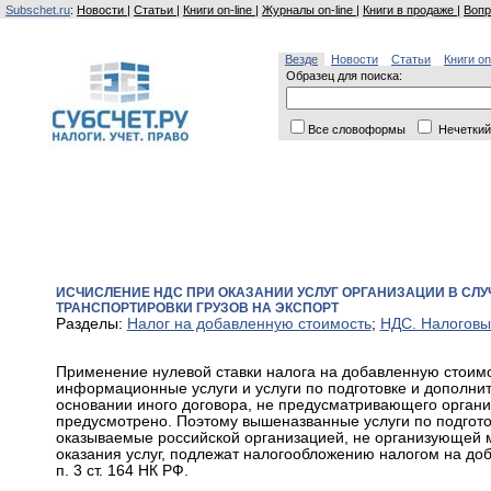
Subschet.ru
:
Новости
|
Статьи
|
Книги on-line
|
Журналы on-line
|
Книги в продаже
|
Вопр
Везде
Новости
Статьи
Книги on
Образец для поиска:
Все словоформы
Нечеткий
ИСЧИСЛЕНИЕ НДС ПРИ ОКАЗАНИИ УСЛУГ ОРГАНИЗАЦИИ В СЛУ
ТРАНСПОРТИРОВКИ ГРУЗОВ НА ЭКСПОРТ
Разделы:
Налог на добавленную стоимость
;
НДС. Налоговы
Применение нулевой ставки налога на добавленную стоимо
информационные услуги и услуги по подготовке и дополни
основании иного договора, не предусматривающего орган
предусмотрено. Поэтому вышеназванные услуги по подготовк
оказываемые российской организацией, не организующей м
оказания услуг, подлежат налогообложению налогом на доб
п. 3 ст. 164 НК РФ.