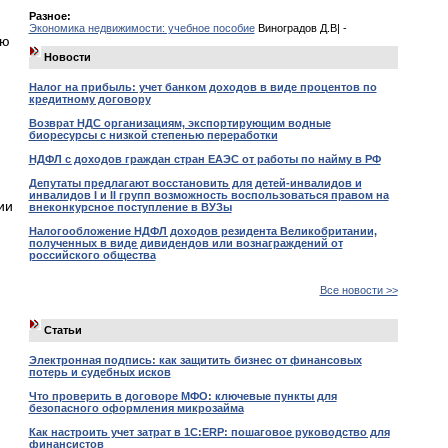
Разное:
Экономика недвижимости: учебное пособие
Виноградов Д.В| -
ую
Новости
Налог на прибыль: учет банком доходов в виде процентов по
кредитному договору
Возврат НДС организациям, экспортирующим водные
биоресурсы с низкой степенью переработки
НДФЛ с доходов граждан стран ЕАЭС от работы по найму в РФ
Депутаты предлагают восстановить для детей-инвалидов и
инвалидов I и II групп возможность воспользоваться правом на
ии
внеконкурсное поступление в ВУЗы
Налогообложение НДФЛ доходов резидента Великобритании,
полученных в виде дивидендов или вознаграждений от
российского общества
Все новости >>
Статьи
Электронная подпись: как защитить бизнес от финансовых
потерь и судебных исков
Что проверить в договоре МФО: ключевые пункты для
безопасного оформления микрозайма
Как настроить учет затрат в 1С:ERP: пошаговое руководство для
финансистов