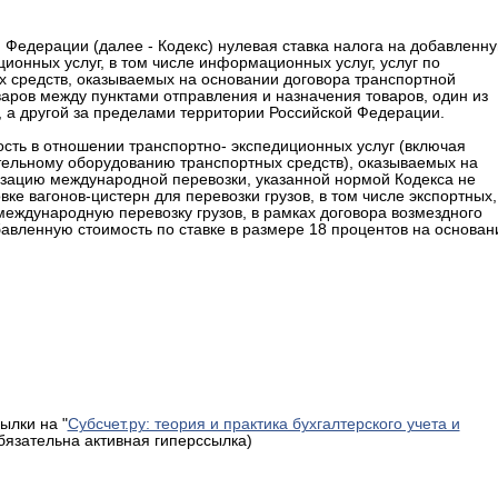
ой Федерации (далее - Кодекс) нулевая ставка налога на добавленн
ионных услуг, в том числе информационных услуг, услуг по
 средств, оказываемых на основании договора транспортной
аров между пунктами отправления и назначения товаров, один из
 а другой за пределами территории Российской Федерации.
сть в отношении транспортно- экспедиционных услуг (включая
тельному оборудованию транспортных средств), оказываемых на
изацию международной перевозки, указанной нормой Кодекса не
е вагонов-цистерн для перевозки грузов, в том числе экспортных,
еждународную перевозку грузов, в рамках договора возмездного
авленную стоимость по ставке в размере 18 процентов на основан
ылки на "
Субсчет.ру: теория и практика бухгалтерского учета и
обязательна активная гиперссылка)