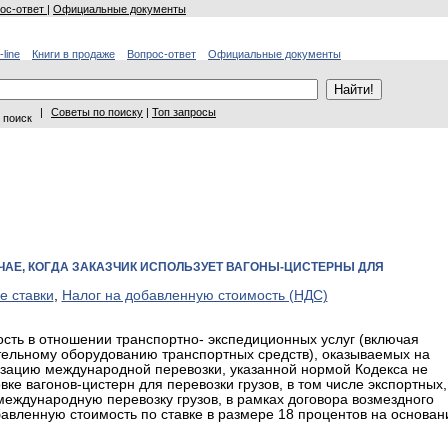
ос-ответ
|
Официальные документы
-line
Книги в продаже
Вопрос-ответ
Официальные документы
|
Советы по поиску
|
Топ запросы
 поиск
ЧАЕ, КОГДА ЗАКАЗЧИК ИСПОЛЬЗУЕТ ВАГОНЫ-ЦИСТЕРНЫ ДЛЯ
е ставки
,
Налог на добавленную стоимость (НДС)
сть в отношении транспортно- экспедиционных услуг (включая
тельному оборудованию транспортных средств), оказываемых на
изацию международной перевозки, указанной нормой Кодекса не
е вагонов-цистерн для перевозки грузов, в том числе экспортных,
еждународную перевозку грузов, в рамках договора возмездного
авленную стоимость по ставке в размере 18 процентов на основан