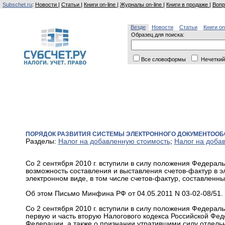
Subschet.ru
:
Новости
|
Статьи
|
Книги on-line
|
Журналы on-line
|
Книги в продаже
|
Вопр
Везде
Новости
Статьи
Книги on
Образец для поиска:
Все словоформы
Нечеткий
ПОРЯДОК РАЗВИТИЯ СИСТЕМЫ ЭЛЕКТРОННОГО ДОКУМЕНТООБО
Разделы:
Налог на добавленную стоимость
;
Налог на доба
Со 2 сентября 2010 г. вступили в силу положения Федерал
возможность составления и выставления счетов-фактур в 
электронном виде, в том числе счетов-фактур, составленны
Об этом Письмо Минфина РФ от 04.05.2011 N 03-02-08/51.
Со 2 сентября 2010 г. вступили в силу положения Федераль
первую и часть вторую Налогового кодекса Российской Фед
Федерации, а также о признании утратившими силу отдель