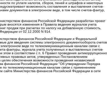
ности по уплате налогов, сборов, пеней и штрафов и некоторых
редусматривают возможность составления и выставления счетов-
нами документов в электронном виде, в том числе счетов-фактур,
нистерством финансов Российской Федерации разработан проект
рым вносятся изменения в Правила ведения журналов учета
книг продаж при расчетах по налогу на добавленную стоимость,
Федерации от 02.12.2000 N 914.
нистерством финансов Российской Федерации и Федеральной
мые для введения системы электронного документооборота счетов
в электронном виде по телекоммуникационным каналам связи с
та-фактуры, журнала учета полученных и выставленных счетов-
При этом в соответствии с п. 6 Правил проведения антикоррупционн
тивных правовых актов, утвержденных Постановлением
 в целях обеспечения возможности проведения независимой
ва финансов Российской Федерации ''Об утверждении Порядка
иде по телекоммуникационным каналам связи с применением
м сайте Министерства финансов Российской Федерации в сети