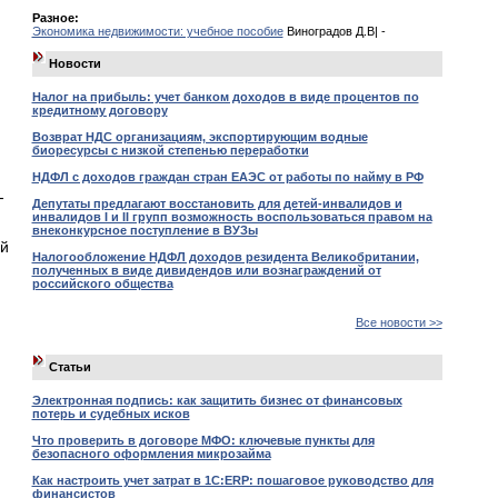
Разное:
Экономика недвижимости: учебное пособие
Виноградов Д.В| -
Новости
Налог на прибыль: учет банком доходов в виде процентов по
кредитному договору
Возврат НДС организациям, экспортирующим водные
биоресурсы с низкой степенью переработки
НДФЛ с доходов граждан стран ЕАЭС от работы по найму в РФ
-
Депутаты предлагают восстановить для детей-инвалидов и
инвалидов I и II групп возможность воспользоваться правом на
внеконкурсное поступление в ВУЗы
ой
Налогообложение НДФЛ доходов резидента Великобритании,
полученных в виде дивидендов или вознаграждений от
российского общества
Все новости >>
Статьи
Электронная подпись: как защитить бизнес от финансовых
потерь и судебных исков
Что проверить в договоре МФО: ключевые пункты для
безопасного оформления микрозайма
Как настроить учет затрат в 1С:ERP: пошаговое руководство для
финансистов