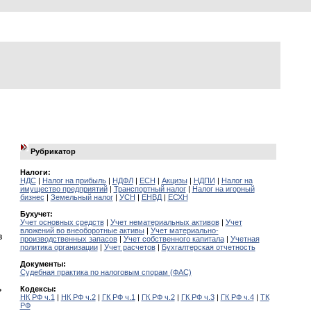
Рубрикатор
Налоги:
НДС
|
Налог на прибыль
|
НДФЛ
|
ЕСН
|
Акцизы
|
НДПИ
|
Налог на
имущество предприятий
|
Транспортный налог
|
Налог на игорный
бизнес
|
Земельный налог
|
УСН
|
ЕНВД
|
ЕСХН
Бухучет:
Учет основных средств
|
Учет нематериальных активов
|
Учет
вложений во внеоборотные активы
|
Учет материально-
в
производственных запасов
|
Учет собственного капитала
|
Учетная
политика организации
|
Учет расчетов
|
Бухгалтерская отчетность
Документы:
Судебная практика по налоговым спорам (ФАС)
ь
Кодексы:
НК РФ ч.1
|
НК РФ ч.2
|
ГК РФ ч.1
|
ГК РФ ч.2
|
ГК РФ ч.3
|
ГК РФ ч.4
|
ТК
РФ