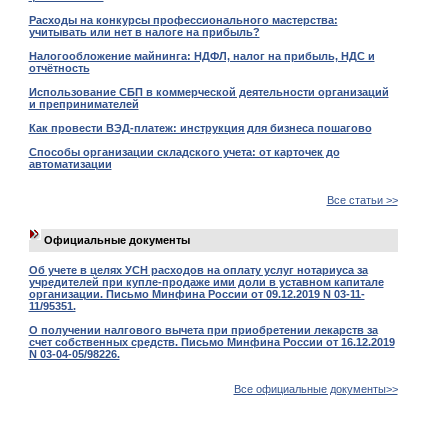
Расходы на конкурсы профессионального мастерства:
учитывать или нет в налоге на прибыль?
Налогообложение майнинга: НДФЛ, налог на прибыль, НДС и
отчётность
Использование СБП в коммерческой деятельности организаций
и препринимателей
Как провести ВЭД-платеж: инструкция для бизнеса пошагово
Способы организации складского учета: от карточек до
автоматизации
Все статьи >>
Официальные документы
Об учете в целях УСН расходов на оплату услуг нотариуса за
учредителей при купле-продаже ими доли в уставном капитале
организации. Письмо Минфина России от 09.12.2019 N 03-11-
11/95351.
О получении налгового вычета при приобретении лекарств за
счет собственных средств. Письмо Минфина России от 16.12.2019
N 03-04-05/98226.
Все официальные документы>>