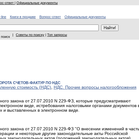
ос-ответ
|
Официальные документы
-line
Книги в продаже
Вопрос-ответ
Официальные документы
|
Советы по поиску
|
Топ запросы
 поиск
РОТА СЧЕТОВ-ФАКТУР ПО НДС
вленную стоимость (НДС)
,
НДС. Прочие вопросы налогообложения
ьного закона от 27.07.2010 N 229-ФЗ, которые предусматривают
электронном виде, истребования налоговыми органами документов 
х и выставленных в электронном виде.
ного закона от 27.07.2010 N 229-ФЗ ''О внесении изменений в част
ерации и некоторые другие законодательные акты Российской
ных законодательных актов (положений законодательных актов)