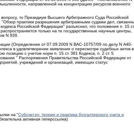
мышленности, направленной на концентрацию ресурсов военного
у вопросу, то Президиум Высшего Арбитражного Суда Российской
 ''Обзор практики разрешения арбитражными судами дел, связанн
одекса Российской Федерации'' разъяснил, что положения п. 15 ст
а распространяется только на те государственные научные центры,
ом N 939.
ции (Определение от 07.09.2009 N ВАС-10757/09 по делу N А40-
лекса в удовлетворении заявления о пересмотре судебных актов в
 позицию с учетом норм п. 15 ст. 381 Кодекса, п. 2 ст. 5
сновании '' Распоряжения Правительства Российской Федерации от
едприятий, учреждений и организаций, имеющих статус
ылки на "
Субсчет.ру: теория и практика бухгалтерского учета и
обязательна активная гиперссылка)