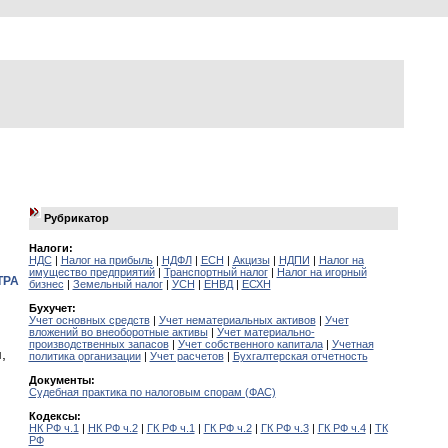
Рубрикатор
Налоги:
НДС
|
Налог на прибыль
|
НДФЛ
|
ЕСН
|
Акцизы
|
НДПИ
|
Налог на
имущество предприятий
|
Транспортный налог
|
Налог на игорный
ТРА
бизнес
|
Земельный налог
|
УСН
|
ЕНВД
|
ЕСХН
Бухучет:
Учет основных средств
|
Учет нематериальных активов
|
Учет
вложений во внеоборотные активы
|
Учет материально-
производственных запасов
|
Учет собственного капитала
|
Учетная
,
политика организации
|
Учет расчетов
|
Бухгалтерская отчетность
Документы:
Судебная практика по налоговым спорам (ФАС)
Кодексы:
НК РФ ч.1
|
НК РФ ч.2
|
ГК РФ ч.1
|
ГК РФ ч.2
|
ГК РФ ч.3
|
ГК РФ ч.4
|
ТК
РФ