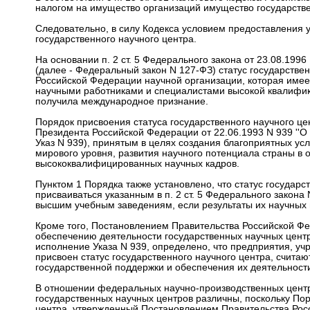
налогом на имущество организаций имущество государстве
Следовательно, в силу Кодекса условием предоставления у
государственного научного центра.
На основании п. 2 ст. 5 Федерального закона от 23.08.1996
(далее - Федеральный закон N 127-ФЗ) статус государстве
Российской Федерации научной организации, которая имее
научными работниками и специалистами высокой квалифика
получила международное признание.
Порядок присвоения статуса государственного научного це
Президента Российской Федерации от 22.06.1993 N 939 ''О
Указ N 939), принятым в целях создания благоприятных у
мирового уровня, развития научного потенциала страны в
высококвалифицированных научных кадров.
Пунктом 1 Порядка также установлено, что статус государ
присваиваться указанным в п. 2 ст. 5 Федерального закон
высшим учебным заведениям, если результаты их научных
Кроме того, Постановлением Правительства Российской Фе
обеспечению деятельности государственных научных центро
исполнение Указа N 939, определено, что предприятия, уч
присвоен статус государственного научного центра, счит
государственной поддержки и обеспечения их деятельност
В отношении федеральных научно-производственных центров
государственных научных центров различны, поскольку По
центра, утвержденный Постановлением Правительства Росс