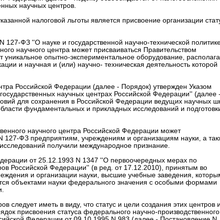
нных научных центров.
казанной налоговой льготы является присвоение организации стат
 N 127-ФЗ ''О науке и государственной научно-технической политике
нного научного центра может присваиваться Правительством
т уникальное опытно-экспериментальное оборудование, располага
ции и научная и (или) научно- техническая деятельность которой
нтра Российской Федерации (далее - Порядок) утвержден Указом
 государственных научных центрах Российской Федерации'' (далее 
словий для сохранения в Российской Федерации ведущих научных ш
 области фундаментальных и прикладных исследований и подготовк
ственного научного центра Российской Федерации может
а N 127-ФЗ предприятиям, учреждениям и организациям науки, а так
 исследований получили международное признание.
дерации от 25.12.1993 N 1347 ''О первоочередных мерах по
в Российской Федерации'' (в ред. от 17.12.2010), принятым во
реждения и организации науки, высшие учебные заведения, которы
аются объектами науки федерального значения с особыми формами
и.
 следует иметь в виду, что статус и цели создания этих центров 
рядок присвоения статуса федерального научно-производственного
ийской Федерации от 09.10.1995 N 983 (далее - Постановление N