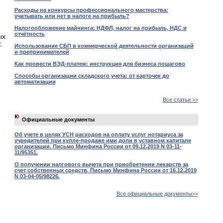
Расходы на конкурсы профессионального мастерства:
учитывать или нет в налоге на прибыль?
Налогообложение майнинга: НДФЛ, налог на прибыль, НДС и
отчётность
ых
.
Использование СБП в коммерческой деятельности организаций
и препринимателей
Как провести ВЭД-платеж: инструкция для бизнеса пошагово
Способы организации складского учета: от карточек до
автоматизации
Все статьи >>
Официальные документы
Об учете в целях УСН расходов на оплату услуг нотариуса за
учредителей при купле-продаже ими доли в уставном капитале
организации. Письмо Минфина России от 09.12.2019 N 03-11-
11/95351.
О получении налгового вычета при приобретении лекарств за
счет собственных средств. Письмо Минфина России от 16.12.2019
N 03-04-05/98226.
Все официальные документы>>