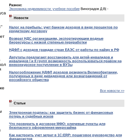
Разное:
Экономика недвижимости: учебное пособие
Виноградов Д.В| -
уса
Новости
''
Налог на прибыль: учет банком доходов в виде процентов по
кредитному договору
ет
Возврат НДС организациям, экспортирующим водные
биоресурсы с низкой степенью переработки
НДФЛ с доходов граждан стран ЕАЭС от работы по найму в РФ
Депутаты предлагают восстановить для детей-инвалидов и
-
инвалидов I и II групп возможность воспользоваться правом на
кол
внеконкурсное поступление в ВУЗы
и
Налогообложение НДФЛ доходов резидента Великобритании,
полученных в виде дивидендов или вознаграждений от
российского общества
же
Все новости >>
Статьи
м
Электронная подпись: как защитить бизнес от финансовых
потерь и судебных исков
Что проверить в договоре МФО: ключевые пункты для
безопасного оформления микрозайма
и
Как настроить учет затрат в 1С:ERP: пошаговое руководство для
финансистов