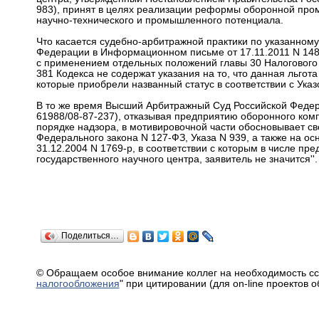
983), принят в целях реализации реформы оборонной про
научно-технического и промышленного потенциала.
Что касается судебно-арбитражной практики по указанном
Федерации в Информационном письме от 17.11.2011 N 148
с применением отдельных положений главы 30 Налогового к
381 Кодекса не содержат указания на то, что данная льгот
которые приобрели названный статус в соответствии с Указ
В то же время Высший Арбитражный Суд Российской Федера
61988/08-87-237), отказывая предприятию оборонного комп
порядке надзора, в мотивировочной части обосновывает свою
Федерального закона N 127-ФЗ, Указа N 939, а также на о
31.12.2004 N 1769-р, в соответствии с которым в числе пр
государственного научного центра, заявитель не значится''.
Поделиться…
© Обращаем особое внимание коллег на необходимость сс
налогообложения
" при цитировании (для on-line проектов 