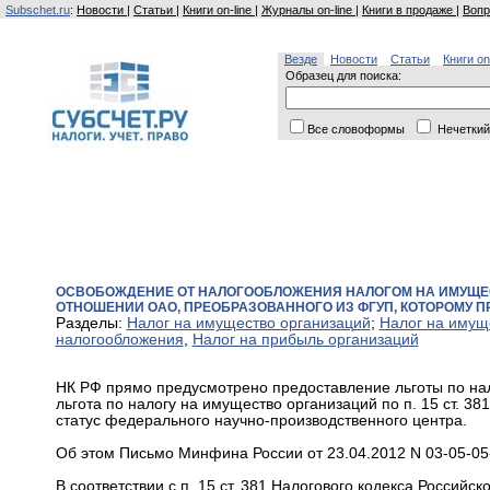
Subschet.ru
:
Новости
|
Статьи
|
Книги on-line
|
Журналы on-line
|
Книги в продаже
|
Вопр
Везде
Новости
Статьи
Книги on
Образец для поиска:
Все словоформы
Нечеткий
ОСВОБОЖДЕНИЕ ОТ НАЛОГООБЛОЖЕНИЯ НАЛОГОМ НА ИМУЩЕС
ОТНОШЕНИИ ОАО, ПРЕОБРАЗОВАННОГО ИЗ ФГУП, КОТОРОМУ 
Разделы:
Налог на имущество организаций
;
Налог на имущ
налогообложения
,
Налог на прибыль организаций
НК РФ прямо предусмотрено предоставление льготы по на
льгота по налогу на имущество организаций по п. 15 ст. 3
статус федерального научно-производственного центра.
Об этом Письмо Минфина России от 23.04.2012 N 03-05-05
В соответствии с п. 15 ст. 381 Налогового кодекса Россий