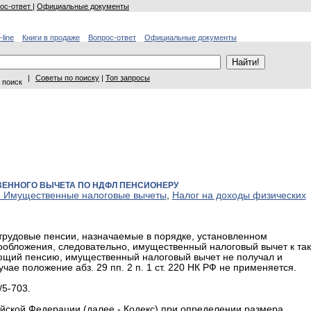
ос-ответ
|
Официальные документы
-line
Книги в продаже
Вопрос-ответ
Официальные документы
|
Советы по поиску
|
Топ запросы
 поиск
ЕННОГО ВЫЧЕТА ПО НДФЛ ПЕНСИОНЕРУ
 Имущественные налоговые вычеты
,
Налог на доходы физических
трудовые пенсии, назначаемые в порядке, установленном
ообложения, следовательно, имущественный налоговый вычет к та
ющий пенсию, имущественный налоговый вычет не получал и
чае положение абз. 29 пп. 2 п. 1 ст. 220 НК РФ не применяется.
/5-703.
ссийской Федерации (далее - Кодекс) при определении размера