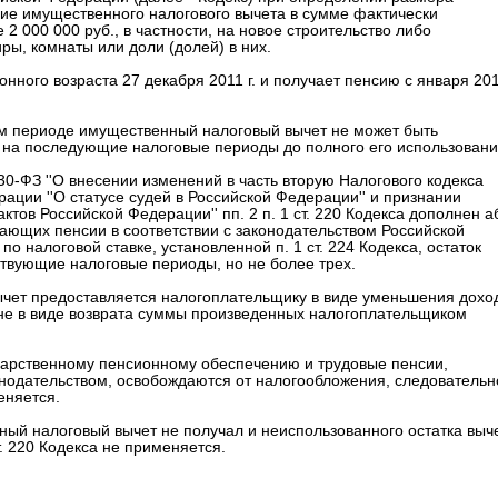
ие имущественного налогового вычета в сумме фактически
 000 000 руб., в частности, на новое строительство либо
ы, комнаты или доли (долей) в них.
нного возраста 27 декабря 2011 г. и получает пенсию с января 20
говом периоде имущественный налоговый вычет не может быть
н на последующие налоговые периоды до полного его использовани
30-ФЗ ''О внесении изменений в часть вторую Налогового кодекса
ации ''О статусе судей в Российской Федерации'' и признании
ов Российской Федерации'' пп. 2 п. 1 ст. 220 Кодекса дополнен аб
чающих пенсии в соответствии с законодательством Российской
по налоговой ставке, установленной п. 1 ст. 224 Кодекса, остаток
твующие налоговые периоды, но не более трех.
вычет предоставляется налогоплательщику в виде уменьшения дохо
не в виде возврата суммы произведенных налогоплательщиком
сударственному пенсионному обеспечению и трудовые пенсии,
нодательством, освобождаются от налогообложения, следовательн
еняется.
ый налоговый вычет не получал и неиспользованного остатка выч
т. 220 Кодекса не применяется.