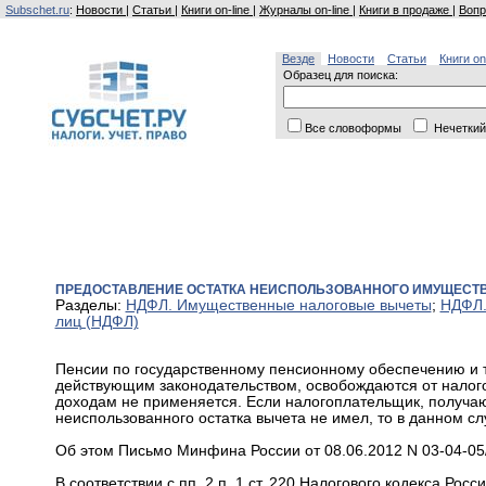
Subschet.ru
:
Новости
|
Статьи
|
Книги on-line
|
Журналы on-line
|
Книги в продаже
|
Вопр
Везде
Новости
Статьи
Книги on
Образец для поиска:
Все словоформы
Нечеткий
ПРЕДОСТАВЛЕНИЕ ОСТАТКА НЕИСПОЛЬЗОВАННОГО ИМУЩЕСТВ
Разделы:
НДФЛ. Имущественные налоговые вычеты
;
НДФЛ.
лиц (НДФЛ)
Пенсии по государственному пенсионному обеспечению и 
действующим законодательством, освобождаются от налог
доходам не применяется. Если налогоплательщик, получа
неиспользованного остатка вычета не имел, то в данном слу
Об этом Письмо Минфина России от 08.06.2012 N 03-04-05
В соответствии с пп. 2 п. 1 ст. 220 Налогового кодекса Ро