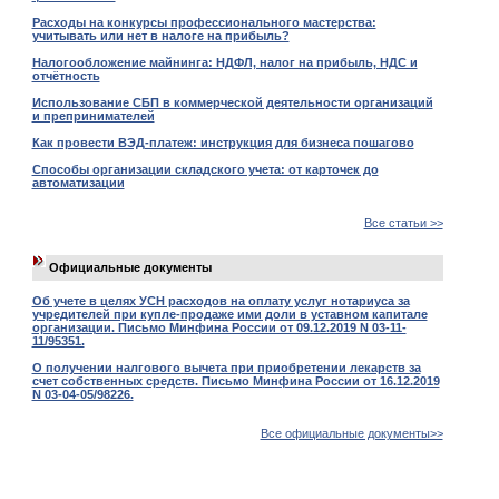
Расходы на конкурсы профессионального мастерства:
учитывать или нет в налоге на прибыль?
Налогообложение майнинга: НДФЛ, налог на прибыль, НДС и
отчётность
Использование СБП в коммерческой деятельности организаций
и препринимателей
Как провести ВЭД-платеж: инструкция для бизнеса пошагово
Способы организации складского учета: от карточек до
автоматизации
Все статьи >>
Официальные документы
Об учете в целях УСН расходов на оплату услуг нотариуса за
учредителей при купле-продаже ими доли в уставном капитале
организации. Письмо Минфина России от 09.12.2019 N 03-11-
11/95351.
О получении налгового вычета при приобретении лекарств за
счет собственных средств. Письмо Минфина России от 16.12.2019
N 03-04-05/98226.
Все официальные документы>>