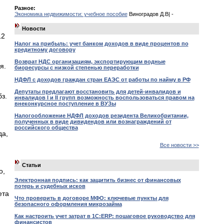
Разное:
Экономика недвижимости: учебное пособие
Виноградов Д.В| -
Новости
12
Налог на прибыль: учет банком доходов в виде процентов по
кредитному договору
Возврат НДС организациям, экспортирующим водные
я.
биоресурсы с низкой степенью переработки
НДФЛ с доходов граждан стран ЕАЭС от работы по найму в РФ
Депутаты предлагают восстановить для детей-инвалидов и
з.
инвалидов I и II групп возможность воспользоваться правом на
внеконкурсное поступление в ВУЗы
Налогообложение НДФЛ доходов резидента Великобритании,
полученных в виде дивидендов или вознаграждений от
российского общества
да,
Все новости >>
Статьи
о,
Электронная подпись: как защитить бизнес от финансовых
потерь и судебных исков
ета
Что проверить в договоре МФО: ключевые пункты для
безопасного оформления микрозайма
Как настроить учет затрат в 1С:ERP: пошаговое руководство для
финансистов