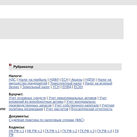
Рубрикатор
Налоги:
НДС
|
Налог на прибыль
|
НДФЛ
|
ЕСН
|
Акцизы
|
НДПИ
|
Налог на
имущество предприятий
|
Транспортный налог
|
Налог на игорный
бизнес
|
Земельный налог
|
УСН
|
ЕНВД
|
ЕСХН
Бухучет:
Учет основных средств
|
Учет нематериальных активов
|
Учет
вложений во внеоборотные активы
|
Учет материально-
производственных запасов
|
Учет собственного капитала
|
Учетная
ким
политика организации
|
Учет расчетов
|
Бухгалтерская отчетность
Документы:
Судебная практика по налоговым спорам (ФАС)
Кодексы:
НК РФ ч.1
|
НК РФ ч.2
|
ГК РФ ч.1
|
ГК РФ ч.2
|
ГК РФ ч.3
|
ГК РФ ч.4
|
ТК
РФ