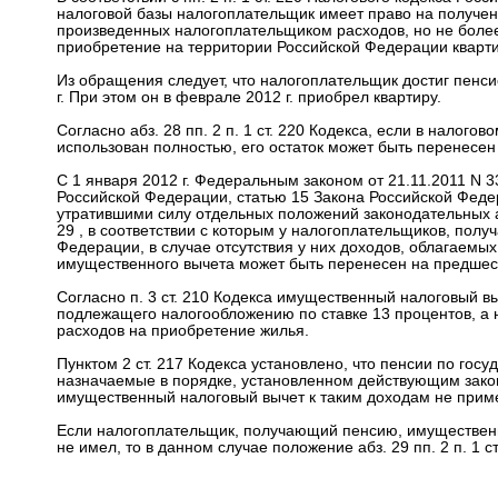
налоговой базы налогоплательщик имеет право на получен
произведенных налогоплательщиком расходов, но не более 2
приобретение на территории Российской Федерации квартир
Из обращения следует, что налогоплательщик достиг пенсио
г. При этом он в феврале 2012 г. приобрел квартиру.
Согласно абз. 28 пп. 2 п. 1 ст. 220 Кодекса, если в нало
использован полностью, его остаток может быть перенесе
С 1 января 2012 г. Федеральным законом от 21.11.2011 N 3
Российской Федерации, статью 15 Закона Российской Федер
утратившими силу отдельных положений законодательных акт
29 , в соответствии с которым у налогоплательщиков, полу
Федерации, в случае отсутствия у них доходов, облагаемых 
имущественного вычета может быть перенесен на предшес
Согласно п. 3 ст. 210 Кодекса имущественный налоговый 
подлежащего налогообложению по ставке 13 процентов, а 
расходов на приобретение жилья.
Пунктом 2 ст. 217 Кодекса установлено, что пенсии по го
назначаемые в порядке, установленном действующим зако
имущественный налоговый вычет к таким доходам не прим
Если налогоплательщик, получающий пенсию, имущественн
не имел, то в данном случае положение абз. 29 пп. 2 п. 1 с