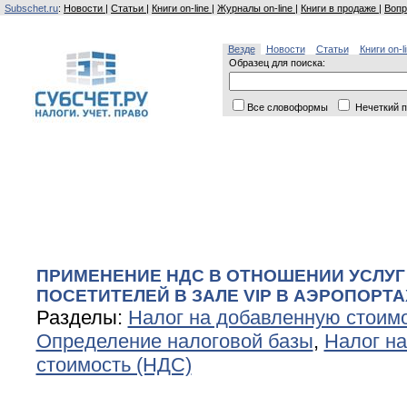
Subschet.ru
:
Новости
|
Статьи
|
Книги on-line
|
Журналы on-line
|
Книги в продаже
|
Вопр
Везде
Новости
Статьи
Книги on-l
Образец для поиска:
Все словоформы
Нечеткий п
ПРИМЕНЕНИЕ НДС В ОТНОШЕНИИ УСЛУ
ПОСЕТИТЕЛЕЙ В ЗАЛЕ VIP В АЭРОПОРТА
Разделы:
Налог на добавленную стоим
Определение налоговой базы
,
Налог н
стоимость (НДС)