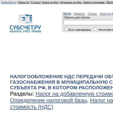
Subschet.ru
:
Новости
|
Статьи
|
Книги on-line
|
Журналы on-line
|
Книги в продаже
|
Вопр
Везде
Новости
Статьи
Книги on-l
Образец для поиска:
Все словоформы
Нечеткий п
НАЛОГООБЛОЖЕНИЕ НДС ПЕРЕДАЧИ ОБ
ГАЗОСНАБЖЕНИЯ В МУНИЦИПАЛЬНУЮ 
СУБЪЕКТА РФ, В КОТОРОМ РАСПОЛОЖЕН
Разделы:
Налог на добавленную стоим
Определение налоговой базы
,
Налог н
стоимость (НДС)