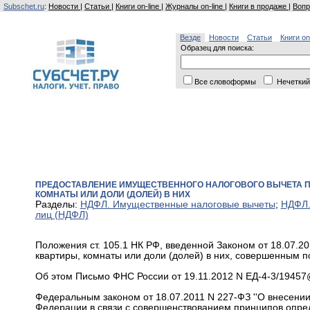
Subschet.ru
:
Новости
|
Статьи
|
Книги on-line
|
Журналы on-line
|
Книги в продаже
|
Вопр
Везде
Новости
Статьи
Книги on
Образец для поиска:
Все словоформы
Нечеткий
ПРЕДОСТАВЛЕНИЕ ИМУЩЕСТВЕННОГО НАЛОГОВОГО ВЫЧЕТА ПО
КОМНАТЫ ИЛИ ДОЛИ (ДОЛЕЙ) В НИХ
Разделы:
НДФЛ. Имущественные налоговые вычеты
;
НДФЛ.
лиц (НДФЛ)
Положения ст. 105.1 НК РФ, введенной Законом от 18.07.2
квартиры, комнаты или доли (долей) в них, совершенным п
Об этом Письмо ФНС России от 19.11.2012 N ЕД-4-3/19457
Федеральным законом от 18.07.2011 N 227-ФЗ ''О внесени
Федерации в связи с совершенствованием принципов опреде