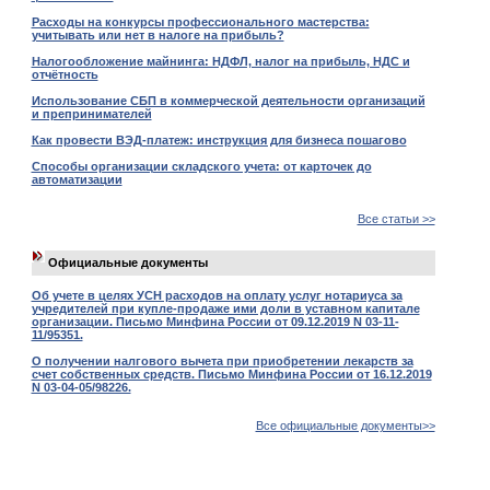
Расходы на конкурсы профессионального мастерства:
учитывать или нет в налоге на прибыль?
Налогообложение майнинга: НДФЛ, налог на прибыль, НДС и
отчётность
Использование СБП в коммерческой деятельности организаций
и препринимателей
Как провести ВЭД-платеж: инструкция для бизнеса пошагово
Способы организации складского учета: от карточек до
автоматизации
Все статьи >>
Официальные документы
Об учете в целях УСН расходов на оплату услуг нотариуса за
учредителей при купле-продаже ими доли в уставном капитале
организации. Письмо Минфина России от 09.12.2019 N 03-11-
11/95351.
О получении налгового вычета при приобретении лекарств за
счет собственных средств. Письмо Минфина России от 16.12.2019
N 03-04-05/98226.
Все официальные документы>>