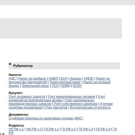
Рубрикатор
Налоги:
НДС
|
Налог на прибыль
|
НДФЛ
|
ЕСН
|
Акцизы
|
НДПИ
|
Налог на
имущество предприятий
|
Транспортный налог
|
Налог на игорный
бизнес
|
Земельный налог
|
УСН
|
ЕНВД
|
ЕСХН
Бухучет:
Учет основных средств
|
Учет нематериальных активов
|
Учет
вложений во внеоборотные активы
|
Учет материально-
производственных запасов
|
Учет собственного капитала
|
Учетная
политика организации
|
Учет расчетов
|
Бухгалтерская отчетность
Документы:
Судебная практика по налоговым спорам (ФАС)
Кодексы:
НК РФ ч.1
|
НК РФ ч.2
|
ГК РФ ч.1
|
ГК РФ ч.2
|
ГК РФ ч.3
|
ГК РФ ч.4
|
ТК
РФ
 в