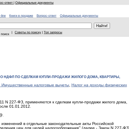
ос-ответ
|
Официальные документы
-line
Книги в продаже
Вопрос-ответ
Официальные документы
|
Советы по поиску
|
Топ запросы
 поиск
 НДФЛ ПО СДЕЛКАМ КУПЛИ-ПРОДАЖИ ЖИЛОГО ДОМА, КВАРТИРЫ,
 Имущественные налоговые вычеты
,
Налог на доходы физических
011 N 227-ФЗ, применяются к сделкам купли-продажи жилого дома,
осле 01.01.2012.
@.
и изменений в отдельные законодательные акты Российской
ления цен для целей налогообложения'' (далее - Закон N 227-ФЗ)