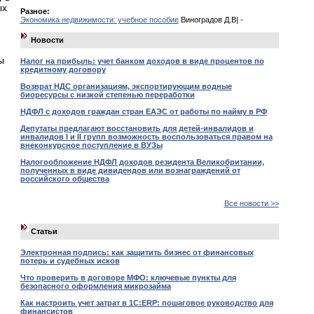
ых
Разное:
Экономика недвижимости: учебное пособие
Виноградов Д.В| -
Новости
ы
Налог на прибыль: учет банком доходов в виде процентов по
кредитному договору
Возврат НДС организациям, экспортирующим водные
биоресурсы с низкой степенью переработки
НДФЛ с доходов граждан стран ЕАЭС от работы по найму в РФ
Депутаты предлагают восстановить для детей-инвалидов и
инвалидов I и II групп возможность воспользоваться правом на
внеконкурсное поступление в ВУЗы
Налогообложение НДФЛ доходов резидента Великобритании,
полученных в виде дивидендов или вознаграждений от
российского общества
Все новости >>
Статьи
Электронная подпись: как защитить бизнес от финансовых
потерь и судебных исков
Что проверить в договоре МФО: ключевые пункты для
безопасного оформления микрозайма
Как настроить учет затрат в 1С:ERP: пошаговое руководство для
финансистов