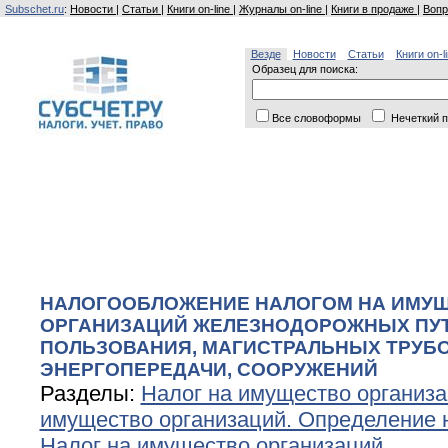
Subschet.ru
:
Новости
|
Статьи
|
Книги on-line
|
Журналы on-line
|
Книги в продаже
|
Вопр
Везде
Новости
Статьи
Книги on-l
Образец для поиска:
Все словоформы
Нечеткий п
НАЛОГООБЛОЖЕНИЕ НАЛОГОМ НА ИМУ
ОРГАНИЗАЦИЙ ЖЕЛЕЗНОДОРОЖНЫХ ПУ
ПОЛЬЗОВАНИЯ, МАГИСТРАЛЬНЫХ ТРУБ
ЭНЕРГОПЕРЕДАЧИ, СООРУЖЕНИЙ
Разделы:
Налог на имущество организ
имущество организаций. Определение 
Налог на имущество организаций