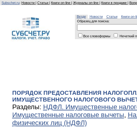
Subschet.ru
:
Новости
|
Статьи
|
Книги on-line
|
Журналы on-line
|
Книги в продаже
|
Вопр
Везде
Новости
Статьи
Книги on-l
Образец для поиска:
Все словоформы
Нечеткий п
ПОРЯДОК ПРЕДОСТАВЛЕНИЯ НАЛОГОП
ИМУЩЕСТВЕННОГО НАЛОГОВОГО ВЫЧЕТ
Разделы:
НДФЛ. Имущественные налог
Имущественные налоговые вычеты
,
На
физических лиц (НДФЛ)