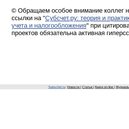
© Обращаем особое внимание коллег н
ссылки на "
Субсчет.ру: теория и практи
учета и налогообложения
" при цитирова
проектов обязательна активная гиперс
Subschet.ru
:
Новости
|
Статьи
|
Книги on-line
|
Журналы 