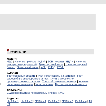
Рубрикатор
Налоги:
НДС
|
Налог на прибыль
|
НДФЛ
|
ЕСН
|
Акцизы
|
НДПИ
|
Налог на
имущество предприятий
|
Транспортный налог
|
Налог на игорный
бизнес
|
Земельный налог
|
УСН
|
ЕНВД
|
ЕСХН
Бухучет:
Учет основных средств
|
Учет нематериальных активов
|
Учет
вложений во внеоборотные активы
|
Учет материально-
производственных запасов
|
Учет собственного капитала
|
Учетная
м
политика организации
|
Учет расчетов
|
Бухгалтерская отчетность
Документы:
Судебная практика по налоговым спорам (ФАС)
а
Кодексы:
НК РФ ч.1
|
НК РФ ч.2
|
ГК РФ ч.1
|
ГК РФ ч.2
|
ГК РФ ч.3
|
ГК РФ ч.4
|
ТК
РФ