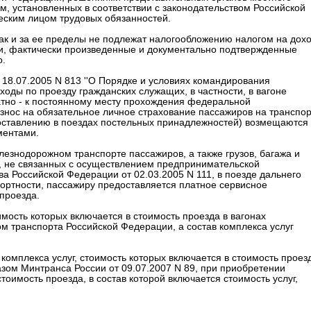
, установленных в соответствии с законодательством Российской
еским лицом трудовых обязанностей.
так и за ее пределы не подлежат налогообложению налогом на дох
ти, фактически произведенные и документально подтвержденные
о.
 18.07.2005 N 813 ''О Порядке и условиях командирования
оды по проезду гражданских служащих, в частности, в вагоне
тно - к постоянному месту прохождения федеральной
знос на обязательное личное страхование пассажиров на транспор
оставлению в поездах постельных принадлежностей) возмещаются
ментами.
лезнодорожном транспорте пассажиров, а также грузов, багажа и
, не связанных с осуществлением предпринимательской
 Российской Федерации от 02.03.2005 N 111, в поезде дальнего
ртности, пассажиру предоставляется платное сервисное
проезда.
мость которых включается в стоимость проезда в вагонах
 транспорта Российской Федерации, а состав комплекса услуг
комплекса услуг, стоимость которых включается в стоимость проез
зом Минтранса России от 09.07.2007 N 89, при приобретении
оимость проезда, в состав которой включается стоимость услуг,