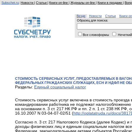
Subschet.ru
:
Новости
|
Статьи
|
Книги on-line
|
Журналы on-line
|
Книги в продаже
|
Вопр
Везде
Новости
Статьи
Книги on
Образец для поиска:
Все словоформы
Нечеткий
СТОИМОСТЬ СЕРВИСНЫХ УСЛУГ, ПРЕДОСТАВЛЯЕМЫХ В ВАГО
ФЕДЕРАЛЬНЫХ ГРАЖДАНСКИХ СЛУЖАЩИХ, ЕСН И НДФЛ НЕ ОБ
Разделы:
Единый социальный налог
Стоимость сервисных услуг включена в стоимость проезда
командировании работника не подлежат налогообложению
на основании п. 3 ст. 217 НК РФ и пп. 2 п. 1 ст. 238 НК РФ
16.10.2007 N 03-04-07-02/51 (
http://oplatatruda.ru/docs/
Согласно п. 3 ст. 217 Налогового Кодекса (далее Кодекс) и
доходы физических лиц и единым социальным налогом все
Федерации, законодательными актами субъектов Российск