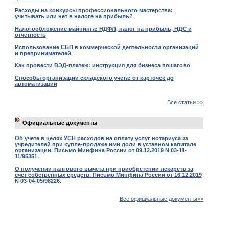
Расходы на конкурсы профессионального мастерства:
учитывать или нет в налоге на прибыль?
Налогообложение майнинга: НДФЛ, налог на прибыль, НДС и
отчётность
Использование СБП в коммерческой деятельности организаций
и препринимателей
Как провести ВЭД-платеж: инструкция для бизнеса пошагово
Способы организации складского учета: от карточек до
автоматизации
Все статьи >>
Официальные документы
Об учете в целях УСН расходов на оплату услуг нотариуса за
учредителей при купле-продаже ими доли в уставном капитале
организации. Письмо Минфина России от 09.12.2019 N 03-11-
11/95351.
О получении налгового вычета при приобретении лекарств за
счет собственных средств. Письмо Минфина России от 16.12.2019
N 03-04-05/98226.
Все официальные документы>>