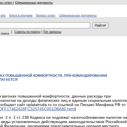
ос-ответ
|
Официальные документы
-line
Книги в продаже
Вопрос-ответ
Официальные документы
|
Советы по поиску
|
Топ запросы
 поиск
НАХ ПОВЫШЕННОЙ КОМФОРТНОСТИ, ПРИ КОМАНДИРОВАНИИ
ЛАГАЕТСЯ
 в вагонах повышенной комфортности, данные расходы при
 налогом на доходы физических лиц и единым социальным налого
, сообщает сайт oplatatruda.ru со ссылкой на Письмо Минфина РФ от
3817DFF17462628FC325745C001DBA80.html
)
 пп. 2 п. 1 ст. 238 Кодекса не подлежат налогообложению налогом н
 виды установленных действующим законодательством Российской
ой Федерации, решениями представительных органов местного