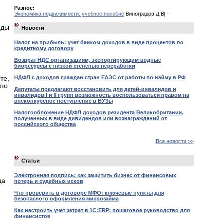
Разное:
Экономика недвижимости: учебное пособие
Виноградов Д.В| -
оды
Новости
Налог на прибыль: учет банком доходов в виде процентов по
кредитному договору
Возврат НДС организациям, экспортирующим водные
биоресурсы с низкой степенью переработки
НДФЛ с доходов граждан стран ЕАЭС от работы по найму в РФ
те,
 по
Депутаты предлагают восстановить для детей-инвалидов и
инвалидов I и II групп возможность воспользоваться правом на
внеконкурсное поступление в ВУЗы
Налогообложение НДФЛ доходов резидента Великобритании,
полученных в виде дивидендов или вознаграждений от
российского общества
Все новости >>
Статьи
Электронная подпись: как защитить бизнес от финансовых
да
потерь и судебных исков
Что проверить в договоре МФО: ключевые пункты для
безопасного оформления микрозайма
Как настроить учет затрат в 1С:ERP: пошаговое руководство для
финансистов