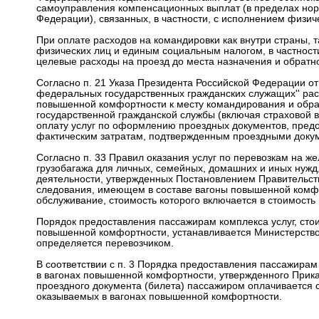
самоуправления компенсационных выплат (в пределах норм
Федерации), связанных, в частности, с исполнением физич
При оплате расходов на командировки как внутри страны, 
физических лиц и единым социальным налогом, в частнос
целевые расходы на проезд до места назначения и обратн
Согласно п. 21 Указа Президента Российской Федерации от
федеральных государственных гражданских служащих'' расх
повышенной комфортности к месту командирования и обра
государственной гражданской службы (включая страховой в
оплату услуг по оформлению проездных документов, пред
фактическим затратам, подтвержденным проездными доку
Согласно п. 33 Правил оказания услуг по перевозкам на же
грузобагажа для личных, семейных, домашних и иных нужд
деятельности, утвержденных Постановлением Правительства
следования, имеющем в составе вагоны повышенной комфо
обслуживание, стоимость которого включается в стоимость 
Порядок предоставления пассажирам комплекса услуг, стои
повышенной комфортности, устанавливается Министерством
определяется перевозчиком.
В соответствии с п. 3 Порядка предоставления пассажирам 
в вагонах повышенной комфортности, утвержденного Прика
проездного документа (билета) пассажиром оплачивается ст
оказываемых в вагонах повышенной комфортности.