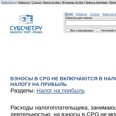
Subschet.ru
:
Новости
|
Статьи
|
Книги on-line
|
Журналы on-line
|
Книги в продаже
|
Вопр
Везде
Новости
Статьи
Книги on-l
Образец для поиска:
Все словоформы
Нечеткий п
ВЗНОСЫ В СРО НЕ ВКЛЮЧАЮТСЯ В НАЛ
НАЛОГУ НА ПРИБЫЛЬ
Разделы:
Налог на прибыль
Расходы налогоплательщика, занимаю
деятельностью, на взносы в СРО не мо