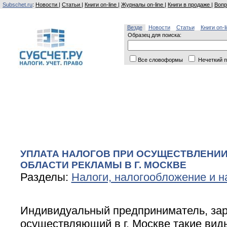
Subschet.ru
:
Новости
|
Статьи
|
Книги on-line
|
Журналы on-line
|
Книги в продаже
|
Вопр
Везде
Новости
Статьи
Книги on-l
Образец для поиска:
Все словоформы
Нечеткий п
УПЛАТА НАЛОГОВ ПРИ ОСУЩЕСТВЛЕНИИ
ОБЛАСТИ РЕКЛАМЫ В Г. МОСКВЕ
Разделы:
Налоги, налогообложение и н
Индивидуальный предприниматель, зар
осуществляющий в г. Москве такие вид