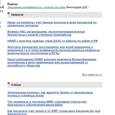
у
Разное:
кой
Экономика недвижимости: учебное пособие
Виноградов Д.В| -
т.
Новости
и
Налог на прибыль: учет банком доходов в виде процентов по
кредитному договору
е
Возврат НДС организациям, экспортирующим водные
биоресурсы с низкой степенью переработки
НДФЛ с доходов граждан стран ЕАЭС от работы по найму в РФ
Депутаты предлагают восстановить для детей-инвалидов и
инвалидов I и II групп возможность воспользоваться правом на
внеконкурсное поступление в ВУЗы
Налогообложение НДФЛ доходов резидента Великобритании,
полученных в виде дивидендов или вознаграждений от
российского общества
Все новости >>
Статьи
Электронная подпись: как защитить бизнес от финансовых
потерь и судебных исков
Что проверить в договоре МФО: ключевые пункты для
безопасного оформления микрозайма
Как настроить учет затрат в 1С:ERP: пошаговое руководство для
финансистов