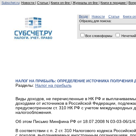
Subschet.ru
:
Новости
|
Статьи
|
Книги on-line
|
Журналы on-line
|
Книги в продаже
|
Вопр
Везде
Новости
Статьи
Книги on
Образец для поиска:
Все словоформы
Нечеткий
НАЛОГ НА ПРИБЫЛЬ: ОПРЕДЕЛЕНИЕ ИСТОЧНИКА ПОЛУЧЕНИЯ 
Разделы:
Налог на прибыль
Виды доходов, не перечисленные в НК РФ и выплачиваемы
доходами от источников в Российской Федерации, подлежа
предусмотренном ст. 310 НК РФ с учетом международных 
налогообложения.
Об этом Письмо Минфина РФ от 18.07.2008 N 03-03-06/1/4
В соответствии с п. 2 ст. 310 Налогового кодекса Российс
с доходов, выплачиваемых иностранным организациям, произ