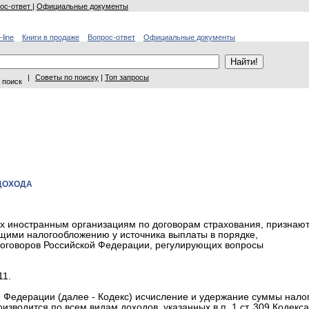
ос-ответ
|
Официальные документы
-line
Книги в продаже
Вопрос-ответ
Официальные документы
|
Советы по поиску
|
Топ запросы
 поиск
ДОХОДА
х иностранным организациям по договорам страхования, признаю
щими налогообложению у источника выплаты в порядке,
договоров Российской Федерации, регулирующих вопросы
11.
кой Федерации (далее - Кодекс) исчисление и удержание суммы нало
водится по всем видам доходов, указанных в п. 1 ст. 309 Кодекса