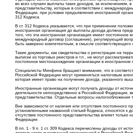
во всех случаях выплаты таких доходов, за исключением, в
представительству, которые в соответствии с международ
Федерации, при условии предъявления иностранной организ
312 Кодекса.
В ст. 312 Кодекса указывается, что при применении поло
иностранная организация до выплаты дохода должна пред
того, что эта иностранная организация имеет постоянное м
международный договор (соглашение), регулирующий вопр
быть заверено компетентным, в смысле соответствующего 
Такие документы, как свидетельства о регистрации на тер
выписки из торговых реестров и т.п., не могут рассматрив
постоянное местонахождение организации в иностранном г
Специалисты Минфина бращают внимание, что в соответстви
Российской Федерации могут применяться налоговым агент
которая имеет право на получение дохода, указанного вы
Иностранные организации могут получать доходы от источ
деятельности непосредственно в Российской Федерации, в
представительства. Отдельные вопросы налогообложения та
Вне зависимости от наличия или отсутствия постоянного пр
установленными названной статьей Кодекса, относятся к д
отсутствие постоянного представительства влияет только н
Федерации.
В пп. 1 - 9 п. 1 ст. 309 Кодекса перечислены доходы от и
деятельности иностранной организацией в Российской Федер