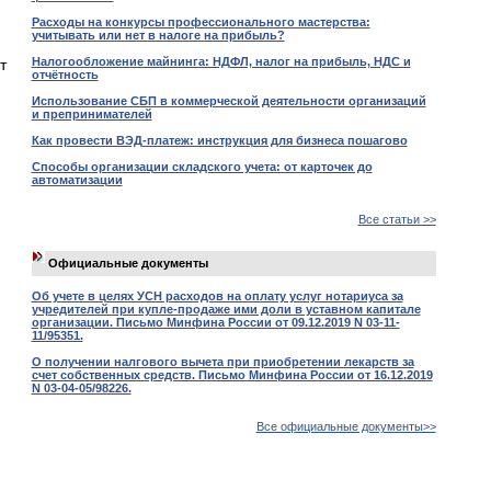
Расходы на конкурсы профессионального мастерства:
учитывать или нет в налоге на прибыль?
Налогообложение майнинга: НДФЛ, налог на прибыль, НДС и
т
отчётность
Использование СБП в коммерческой деятельности организаций
и препринимателей
Как провести ВЭД-платеж: инструкция для бизнеса пошагово
Способы организации складского учета: от карточек до
автоматизации
Все статьи >>
Официальные документы
Об учете в целях УСН расходов на оплату услуг нотариуса за
учредителей при купле-продаже ими доли в уставном капитале
организации. Письмо Минфина России от 09.12.2019 N 03-11-
11/95351.
О получении налгового вычета при приобретении лекарств за
счет собственных средств. Письмо Минфина России от 16.12.2019
N 03-04-05/98226.
Все официальные документы>>