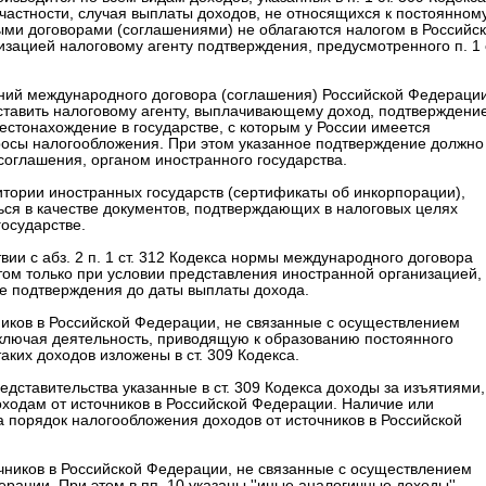
 частности, случая выплаты доходов, не относящихся к постоянном
ными договорами (соглашениями) не облагаются налогом в Российс
ацией налоговому агенту подтверждения, предусмотренного п. 1 с
жений международного договора (соглашения) Российской Федераци
ставить налоговому агенту, выплачивающему доход, подтверждени
естонахождение в государстве, с которым у России имеется
осы налогообложения. При этом указанное подтверждение должно
соглашения, органом иностранного государства.
ритории иностранных государств (сертификаты об инкорпорации),
аться в качестве документов, подтверждающих в налоговых целях
осударстве.
и с абз. 2 п. 1 ст. 312 Кодекса нормы международного договора
ом только при условии представления иностранной организацией,
ше подтверждения до даты выплаты дохода.
ников в Российской Федерации, не связанные с осуществлением
ключая деятельность, приводящую к образованию постоянного
ких доходов изложены в ст. 309 Кодекса.
едставительства указанные в ст. 309 Кодекса доходы за изъятиями,
оходам от источников в Российской Федерации. Наличие или
а порядок налогообложения доходов от источников в Российской
сточников в Российской Федерации, не связанные с осуществлением
ации. При этом в пп. 10 указаны ''иные аналогичные доходы''.