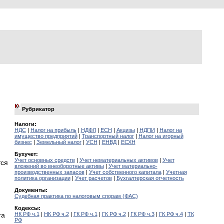
Рубрикатор
Налоги:
НДС
|
Налог на прибыль
|
НДФЛ
|
ЕСН
|
Акцизы
|
НДПИ
|
Налог на
имущество предприятий
|
Транспортный налог
|
Налог на игорный
бизнес
|
Земельный налог
|
УСН
|
ЕНВД
|
ЕСХН
Бухучет:
Учет основных средств
|
Учет нематериальных активов
|
Учет
тся
вложений во внеоборотные активы
|
Учет материально-
производственных запасов
|
Учет собственного капитала
|
Учетная
политика организации
|
Учет расчетов
|
Бухгалтерская отчетность
Документы:
Судебная практика по налоговым спорам (ФАС)
Кодексы:
НК РФ ч.1
|
НК РФ ч.2
|
ГК РФ ч.1
|
ГК РФ ч.2
|
ГК РФ ч.3
|
ГК РФ ч.4
|
ТК
га
РФ
,