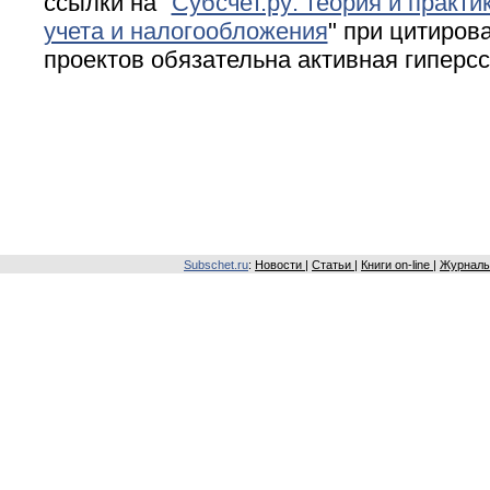
ссылки на "
Субсчет.ру: теория и практи
учета и налогообложения
" при цитирова
проектов обязательна активная гиперс
Subschet.ru
:
Новости
|
Статьи
|
Книги on-line
|
Журналы 