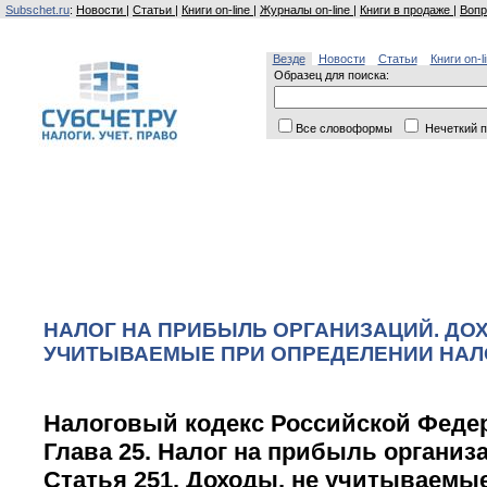
Subschet.ru
:
Новости
|
Статьи
|
Книги on-line
|
Журналы on-line
|
Книги в продаже
|
Вопр
Везде
Новости
Статьи
Книги on-l
Образец для поиска:
Все словоформы
Нечеткий п
НАЛОГ НА ПРИБЫЛЬ ОРГАНИЗАЦИЙ. ДОХ
УЧИТЫВАЕМЫЕ ПРИ ОПРЕДЕЛЕНИИ НАЛ
Налоговый кодекс Российской Феде
Глава 25.
Налог на прибыль организ
Статья
251.
Доходы, не учитываемые