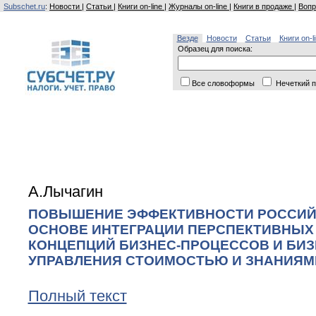
Subschet.ru
:
Новости
|
Статьи
|
Книги on-line
|
Журналы on-line
|
Книги в продаже
|
Вопр
Везде
Новости
Статьи
Книги on-l
Образец для поиска:
Все словоформы
Нечеткий п
А.Лычагин
ПОВЫШЕНИЕ ЭФФЕКТИВНОСТИ РОССИЙ
ОСНОВЕ ИНТЕГРАЦИИ ПЕРСПЕКТИВНЫХ
КОНЦЕПЦИЙ БИЗНЕС-ПРОЦЕССОВ И БИЗ
УПРАВЛЕНИЯ СТОИМОСТЬЮ И ЗНАНИЯМ
Полный текст