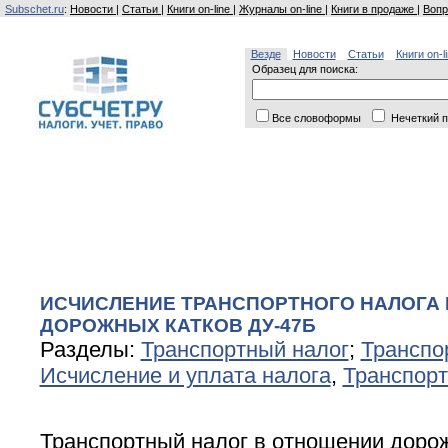
Subschet.ru
:
Новости
|
Статьи
|
Книги on-line
|
Журналы on-line
|
Книги в продаже
|
Вопр
Везде
Новости
Статьи
Книги on-l
Образец для поиска:
Все словоформы
Нечеткий п
ИСЧИСЛЕНИЕ ТРАНСПОРТНОГО НАЛОГА
ДОРОЖНЫХ КАТКОВ ДУ-47Б
Разделы:
Транспортный налог
;
Транспо
Исчисление и уплата налога
,
Транспорт
Транспортный налог в отношении доро