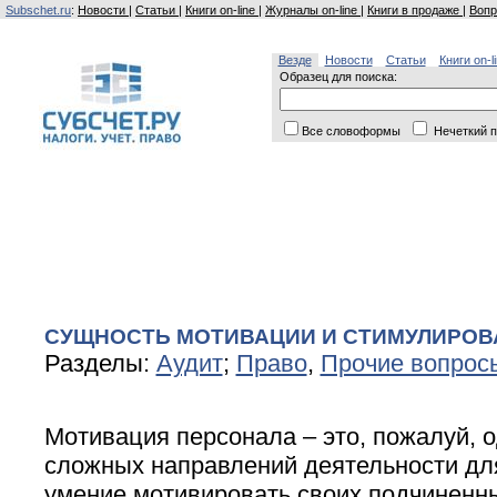
Subschet.ru
:
Новости
|
Статьи
|
Книги on-line
|
Журналы on-line
|
Книги в продаже
|
Вопр
Везде
Новости
Статьи
Книги on-l
Образец для поиска:
Все словоформы
Нечеткий п
СУЩНОСТЬ МОТИВАЦИИ И СТИМУЛИРОВ
Разделы:
Аудит
;
Право
,
Прочие вопрос
Мотивация персонала – это, пожалуй, 
сложных направлений деятельности дл
умение мотивировать своих подчиненны