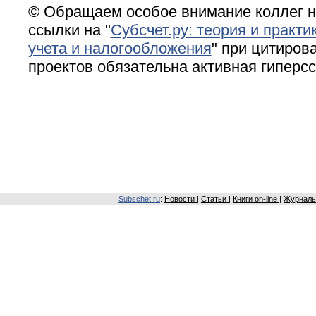
© Обращаем особое внимание коллег н
ссылки на "
Субсчет.ру: теория и практи
учета и налогообложения
" при цитирова
проектов обязательна активная гиперс
Subschet.ru
:
Новости
|
Статьи
|
Книги on-line
|
Журналы 