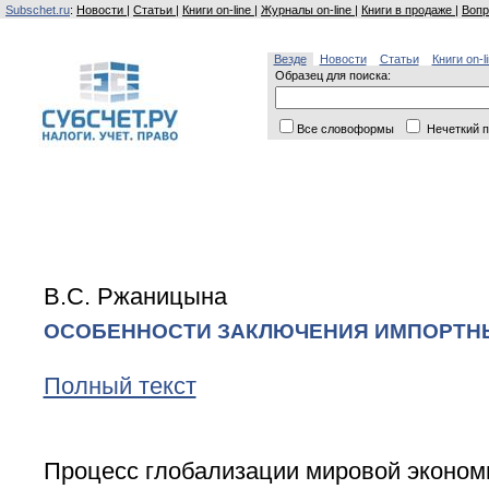
Subschet.ru
:
Новости
|
Статьи
|
Книги on-line
|
Журналы on-line
|
Книги в продаже
|
Вопр
Везде
Новости
Статьи
Книги on-l
Образец для поиска:
Все словоформы
Нечеткий п
В.С. Ржаницына
ОСОБЕННОСТИ ЗАКЛЮЧЕНИЯ ИМПОРТН
Полный текст
Процесс глобализации мировой эконом