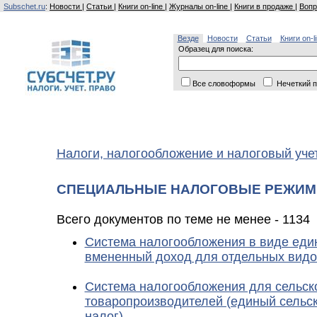
Subschet.ru
:
Новости
|
Статьи
|
Книги on-line
|
Журналы on-line
|
Книги в продаже
|
Вопр
Везде
Новости
Статьи
Книги on-l
Образец для поиска:
Все словоформы
Нечеткий п
Налоги, налогообложение и налоговый уче
СПЕЦИАЛЬНЫЕ НАЛОГОВЫЕ РЕЖИ
Всего документов по теме не менее - 1134
Система налогообложения в виде един
вмененный доход для отдельных видо
Система налогообложения для сельск
товаропроизводителей (единый сельс
налог)