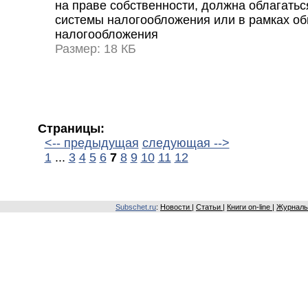
на праве собственности, должна облагать
системы налогообложения или в рамках о
налогообложения
Размер: 18 КБ
Страницы:
<-- предыдущая
следующая -->
1
...
3
4
5
6
7
8
9
10
11
12
Subschet.ru
:
Новости
|
Статьи
|
Книги on-line
|
Журналы 