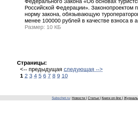
Федерального Закона «Об основах туристс
Российской Федерации». Законопроектом п
норму закона, обязывающую туроператоров
менее 100000 рублей в качестве взноса в
Размер: 10 КБ
Страницы:
<-- предыдущая
следующая -->
1
2
3
4
5
6
7
8
9
10
Subschet.ru
:
Новости
|
Статьи
|
Книги on-line
|
Журналы 