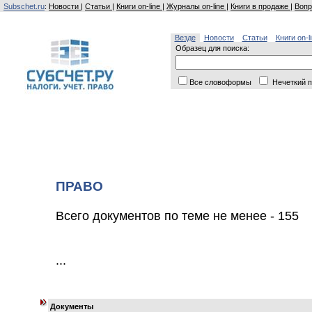
Subschet.ru
:
Новости
|
Статьи
|
Книги on-line
|
Журналы on-line
|
Книги в продаже
|
Вопр
Везде
Новости
Статьи
Книги on-l
Образец для поиска:
Все словоформы
Нечеткий п
ПРАВО
Всего документов по теме не менее - 155
...
Документы