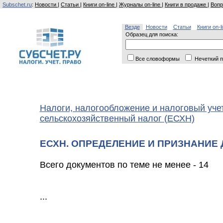
Subschet.ru
:
Новости
|
Статьи
|
Книги on-line
|
Журналы on-line
|
Книги в продаже
|
Вопр
Везде
Новости
Статьи
Книги on-l
Образец для поиска:
Все словоформы
Нечеткий п
Налоги, налогообложение и налоговый уче
сельскохозяйственный налог (ЕСХН)
ЕСХН. ОПРЕДЕЛЕНИЕ И ПРИЗНАНИЕ
Всего документов по теме не менее - 14
...