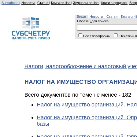
Subschet.ru
:
Новости
|
Статьи
|
Книги on-line
|
Журналы on-line
|
Книги в продаже
|
Вопр
Везде
Новости
Статьи
Книги on-l
Образец для поиска:
Все словоформы
Нечеткий п
Налоги, налогообложение и налоговый уче
НАЛОГ НА ИМУЩЕСТВО ОРГАНИЗАЦ
Всего документов по теме не менее - 182
Налог на имущество организаций. На
Налог на имущество организаций. Оп
базы
Налог на имущество организаций. Оп