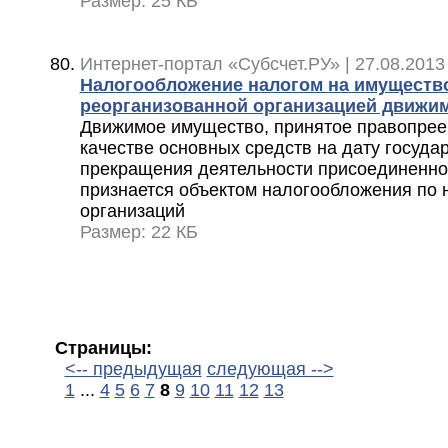
Размер: 25 КБ
Интернет-портал «Субсчет.РУ» | 27.08.2013
Налогообложение налогом на имуществ
реорганизованной организацией движи
Движимое имущество, принятое правопреемн
качестве основных средств на дату госуда
прекращения деятельности присоединенной
признается объектом налогообложения по 
организаций
Размер: 22 КБ
Страницы:
<-- предыдущая
следующая -->
1
...
4
5
6
7
8
9
10
11
12
13