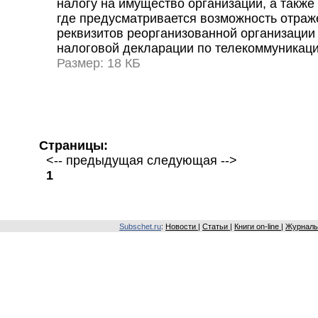
налогу на имущество организаций, а также
где предусматривается возможность отра
реквизитов реорганизованной организации
налоговой декларации по телекоммуникац
Размер: 18 КБ
Страницы:
<-- предыдущая следующая -->
1
Subschet.ru
:
Новости
|
Статьи
|
Книги on-line
|
Журналы 