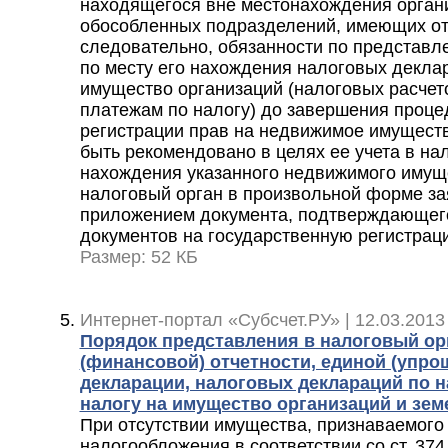
находящегося вне местонахождения органи
обособленных подразделений, имеющих от
следовательно, обязанности по представл
по месту его нахождения налоговых деклар
имущество организаций (налоговых расчет
платежам по налогу) до завершения проце
регистрации прав на недвижимое имуществ
быть рекомендовано в целях ее учета в на
нахождения указанного недвижимого имущ
налоговый орган в произвольной форме за
приложением документа, подтверждающег
документов на государственную регистрац
Размер: 52 КБ
Интернет-портал «Субсчет.РУ» | 12.03.2013
Порядок представления в налоговый ор
(финансовой) отчетности, единой (упро
декларации, налоговых деклараций по н
налогу на имущество организаций и зем
При отсутствии имущества, признаваемого
налогообложения в соответствии со ст. 374