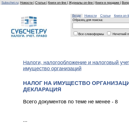
Subschet.ru
:
Новости
|
Статьи
|
Книги on-line
|
Журналы on-line
|
Книги в продаже
|
Вопр
Везде
Новости
Статьи
Книги on-l
Образец для поиска:
Все словоформы
Нечеткий п
Налоги, налогообложение и налоговый уче
имущество организаций
НАЛОГ НА ИМУЩЕСТВО ОРГАНИЗАЦИ
ДЕКЛАРАЦИЯ
Всего документов по теме не менее - 8
...