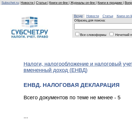
Subschet.ru
:
Новости
|
Статьи
|
Книги on-line
|
Журналы on-line
|
Книги в продаже
|
Вопр
Везде
Новости
Статьи
Книги on-l
Образец для поиска:
Все словоформы
Нечеткий п
Налоги, налогообложение и налоговый уче
вмененный доход (ЕНВД)
ЕНВД. НАЛОГОВАЯ ДЕКЛАРАЦИЯ
Всего документов по теме не менее - 5
...