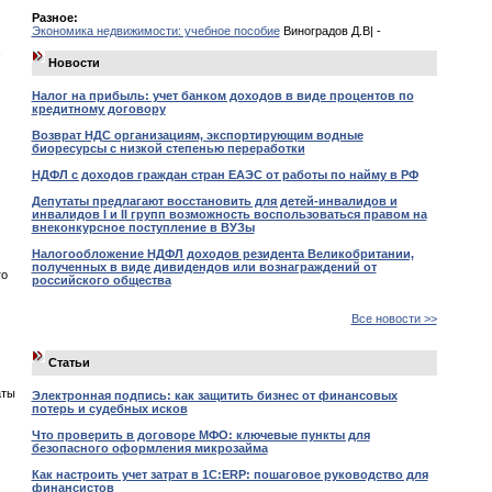
Разное:
Экономика недвижимости: учебное пособие
Виноградов Д.В| -
Новости
Налог на прибыль: учет банком доходов в виде процентов по
кредитному договору
Возврат НДС организациям, экспортирующим водные
биоресурсы с низкой степенью переработки
НДФЛ с доходов граждан стран ЕАЭС от работы по найму в РФ
Депутаты предлагают восстановить для детей-инвалидов и
инвалидов I и II групп возможность воспользоваться правом на
внеконкурсное поступление в ВУЗы
Налогообложение НДФЛ доходов резидента Великобритании,
полученных в виде дивидендов или вознаграждений от
го
российского общества
Все новости >>
Статьи
аты
Электронная подпись: как защитить бизнес от финансовых
потерь и судебных исков
Что проверить в договоре МФО: ключевые пункты для
безопасного оформления микрозайма
Как настроить учет затрат в 1С:ERP: пошаговое руководство для
финансистов