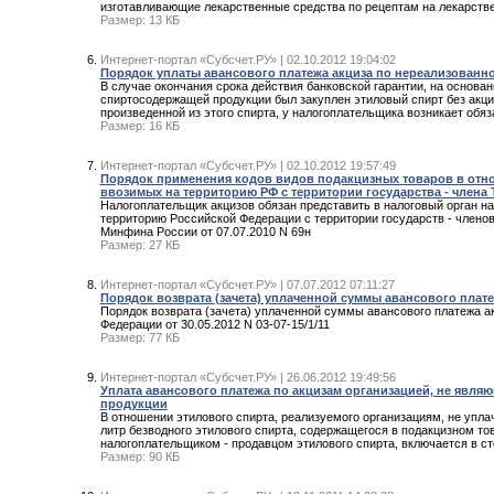
изготавливающие лекарственные средства по рецептам на лекарств
Размер: 13 КБ
Интернет-портал «Субсчет.РУ» | 02.10.2012 19:04:02
Порядок уплаты авансового платежа акциза по нереализованн
В случае окончания срока действия банковской гарантии, на основа
спиртосодержащей продукции был закуплен этиловый спирт без акциз
произведенной из этого спирта, у налогоплательщика возникает обя
Размер: 16 КБ
Интернет-портал «Субсчет.РУ» | 02.10.2012 19:57:49
Порядок применения кодов видов подакцизных товаров в отно
ввозимых на территорию РФ с территории государства - члена
Налогоплательщик акцизов обязан представить в налоговый орган н
территорию Российской Федерации с территории государств - члено
Минфина России от 07.07.2010 N 69н
Размер: 27 КБ
Интернет-портал «Субсчет.РУ» | 07.07.2012 07:11:27
Порядок возврата (зачета) уплаченной суммы авансового плат
Порядок возврата (зачета) уплаченной суммы авансового платежа а
Федерации от 30.05.2012 N 03-07-15/1/11
Размер: 77 КБ
Интернет-портал «Субсчет.РУ» | 26.06.2012 19:49:56
Уплата авансового платежа по акцизам организацией, не явл
продукции
В отношении этилового спирта, реализуемого организациям, не упла
литр безводного этилового спирта, содержащегося в подакцизном то
налогоплательщиком - продавцом этилового спирта, включается в с
Размер: 90 КБ