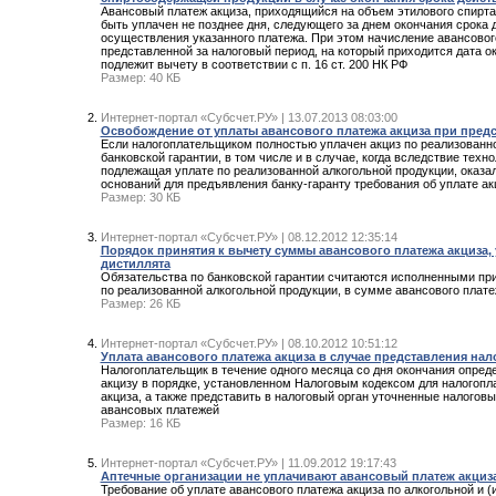
Авансовый платеж акциза, приходящийся на объем этилового спирта,
быть уплачен не позднее дня, следующего за днем окончания срока д
осуществления указанного платежа. При этом начисление авансового
представленной за налоговый период, на который приходится дата о
подлежит вычету в соответствии с п. 16 ст. 200 НК РФ
Размер: 40 КБ
Интернет-портал «Субсчет.РУ» | 13.07.2013 08:03:00
Освобождение от уплаты авансового платежа акциза при пред
Если налогоплательщиком полностью уплачен акциз по реализованно
банковской гарантии, в том числе и в случае, когда вследствие тех
подлежащая уплате по реализованной алкогольной продукции, оказал
оснований для предъявления банку-гаранту требования об уплате ак
Размер: 30 КБ
Интернет-портал «Субсчет.РУ» | 08.12.2012 12:35:14
Порядок принятия к вычету суммы авансового платежа акциза,
дистиллята
Обязательства по банковской гарантии считаются исполненными при
по реализованной алкогольной продукции, в сумме авансового плате
Размер: 26 КБ
Интернет-портал «Субсчет.РУ» | 08.10.2012 10:51:12
Уплата авансового платежа акциза в случае представления на
Налогоплательщик в течение одного месяца со дня окончания опреде
акцизу в порядке, установленном Налоговым кодексом для налогоп
акциза, а также представить в налоговый орган уточненные налоговы
авансовых платежей
Размер: 16 КБ
Интернет-портал «Субсчет.РУ» | 11.09.2012 19:17:43
Аптечные организации не уплачивают авансовый платеж акциз
Требование об уплате авансового платежа акциза по алкогольной и 