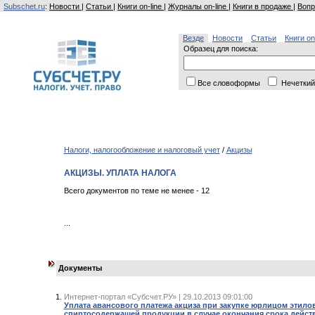
Subschet.ru
:
Новости
|
Статьи
|
Книги on-line
|
Журналы on-line
|
Книги в продаже
|
Вопр
Везде
Новости
Статьи
Книги on
Образец для поиска:
Все словоформы
Нечеткий
Налоги, налогообложение и налоговый учет
/
Акцизы
АКЦИЗЫ. УПЛАТА НАЛОГА
Всего документов по теме не менее - 12
...
Документы
Интернет-портал «Субсчет.РУ» | 29.10.2013 09:01:00
Уплата авансового платежа акциза при закупке юрлицом этило
спиртосодержащей продукции в случае окончания срока дейст