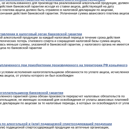
 не использованного для производства реализованной алкогольной продукции, должен
ействия банковской гарантии исходя из ставки акциза, действующей на дату
 платежа акциза должно быть отражено в налоговой декларации по акцизам,
кончания действия банковской гарантии. Уплаченная сумма авансового платежа акциза
ставлении в налоговый орган банковской гарантии
й алкогольной продукции за каждый налоговый период в течение срока действия
нологических потерь этилового спирта и сокращения налоговой базы сумма акциза,
ась меньше суммы, указанной в банковской гарантии, у налогового органа не имеется
циза по банковской гарантии
 уплаченного при приобретении произведенного на территории РФ коньячного
 условии исполнения налогоплательщиком обязанности по уплате акциза, исчисленно
жа акциза, от уплаты которого он был освобожден
логоплательщиком банковской гарантии
ленного гарантией срока обязан произвести перерасчет налоговых обязательств по
лательщиков, не имеющих оснований для освобождения от уплаты авансовых платежей
е декларации по акцизам за те налоговые периоды, в которых он освобождался от упл
а по алкогольной и (или) подакцизной спиртосодержащей продукции
(или) подакцизной спиртосодержащей продукции на аптечные организации,