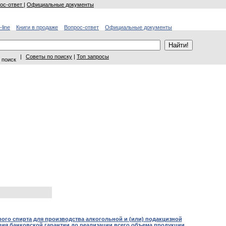
ос-ответ
|
Официальные документы
-line
Книги в продаже
Вопрос-ответ
Официальные документы
|
Советы по поиску
|
Топ запросы
 поиск
вого спирта для производства алкогольной и (или) подакцизной
вия банковской гарантии до реализации всего объема продукции