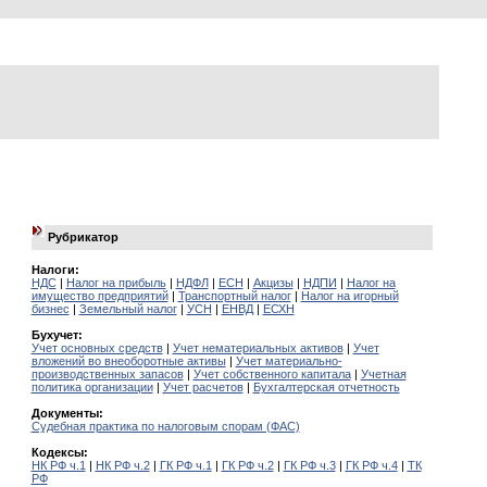
Рубрикатор
Налоги:
НДС
|
Налог на прибыль
|
НДФЛ
|
ЕСН
|
Акцизы
|
НДПИ
|
Налог на
имущество предприятий
|
Транспортный налог
|
Налог на игорный
бизнес
|
Земельный налог
|
УСН
|
ЕНВД
|
ЕСХН
Бухучет:
Учет основных средств
|
Учет нематериальных активов
|
Учет
вложений во внеоборотные активы
|
Учет материально-
производственных запасов
|
Учет собственного капитала
|
Учетная
политика организации
|
Учет расчетов
|
Бухгалтерская отчетность
Документы:
Судебная практика по налоговым спорам (ФАС)
Кодексы:
НК РФ ч.1
|
НК РФ ч.2
|
ГК РФ ч.1
|
ГК РФ ч.2
|
ГК РФ ч.3
|
ГК РФ ч.4
|
ТК
РФ