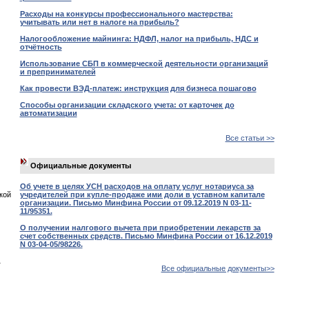
Расходы на конкурсы профессионального мастерства:
учитывать или нет в налоге на прибыль?
Налогообложение майнинга: НДФЛ, налог на прибыль, НДС и
отчётность
Использование СБП в коммерческой деятельности организаций
и препринимателей
Как провести ВЭД-платеж: инструкция для бизнеса пошагово
Способы организации складского учета: от карточек до
автоматизации
Все статьи >>
Официальные документы
Об учете в целях УСН расходов на оплату услуг нотариуса за
учредителей при купле-продаже ими доли в уставном капитале
кой
организации. Письмо Минфина России от 09.12.2019 N 03-11-
11/95351.
О получении налгового вычета при приобретении лекарств за
счет собственных средств. Письмо Минфина России от 16.12.2019
N 03-04-05/98226.
1
Все официальные документы>>