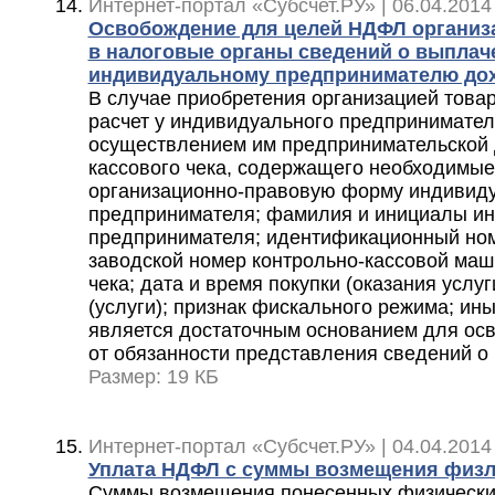
Интернет-портал «Субсчет.РУ» | 06.04.2014
Освобождение для целей НДФЛ организ
в налоговые органы сведений о выпла
индивидуальному предпринимателю до
В случае приобретения организацией товар
расчет у индивидуального предпринимателя
осуществлением им предпринимательской 
кассового чека, содержащего необходимые 
организационно-правовую форму индивид
предпринимателя; фамилия и инициалы и
предпринимателя; идентификационный ном
заводской номер контрольно-кассовой ма
чека; дата и время покупки (оказания услуг
(услуги); признак фискального режима; ины
является достаточным основанием для ос
от обязанности представления сведений о
Размер: 19 КБ
Интернет-портал «Субсчет.РУ» | 04.04.2014
Уплата НДФЛ с суммы возмещения физл
Суммы возмещения понесенных физически