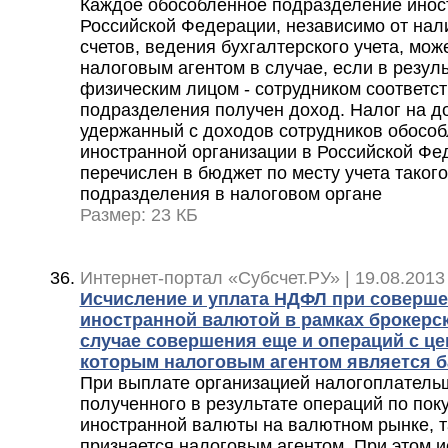
Каждое обособленное подразделение инос
Российской Федерации, независимо от нал
счетов, ведения бухгалтерского учета, мож
налоговым агентом в случае, если в резул
физическим лицом - сотрудником соответс
подразделения получен доход. Налог на д
удержанный с доходов сотрудников обосо
иностранной организации в Российской Фе
перечислен в бюджет по месту учета таког
подразделения в налоговом органе
Размер: 23 КБ
Интернет-портал «Субсчет.РУ» | 19.08.2013
Исчисление и уплата НДФЛ при соверше
иностранной валютой в рамках брокерс
случае совершения еще и операций с ц
которым налоговым агентом является б
При выплате организацией налогоплатель
полученного в результате операций по пок
иностранной валюты на валютном рынке, т
признается налоговым агентом. При этом и