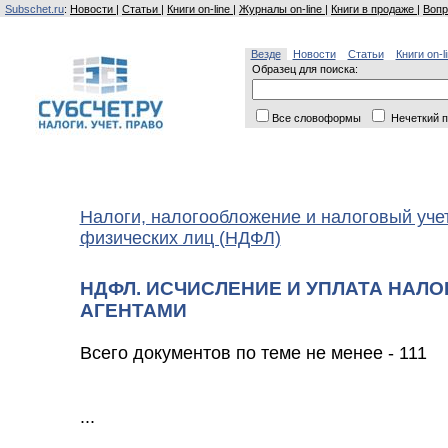
Subschet.ru
:
Новости
|
Статьи
|
Книги on-line
|
Журналы on-line
|
Книги в продаже
|
Вопр
Везде
Новости
Статьи
Книги on-l
Образец для поиска:
Все словоформы
Нечеткий п
Налоги, налогообложение и налоговый уче
физических лиц (НДФЛ)
НДФЛ. ИСЧИСЛЕНИЕ И УПЛАТА НАЛ
АГЕНТАМИ
Всего документов по теме не менее - 111
...