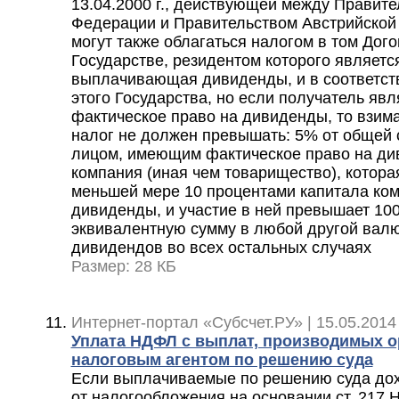
13.04.2000 г., действующей между Правит
Федерации и Правительством Австрийской
могут также облагаться налогом в том До
Государстве, резидентом которого являетс
выплачивающая дивиденды, и в соответств
этого Государства, но если получатель я
фактическое право на дивиденды, то взим
налог не должен превышать: 5% от общей
лицом, имеющим фактическое право на ди
компания (иная чем товарищество), котора
меньшей мере 10 процентами капитала ко
дивиденды, и участие в ней превышает 10
эквивалентную сумму в любой другой вал
дивидендов во всех остальных случаях
Размер: 28 КБ
Интернет-портал «Субсчет.РУ» | 15.05.2014
Уплата НДФЛ с выплат, производимых о
налоговым агентом по решению суда
Если выплачиваемые по решению суда до
от налогообложения на основании ст. 217 