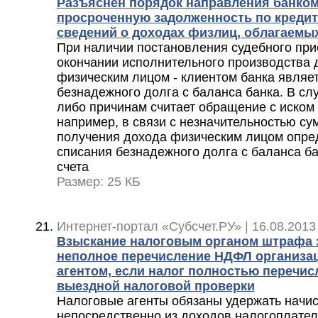
Разъяснен порядок направления банко
просроченную задолженность по креди
сведений о доходах физлиц, облагаем
При наличии постановления судебного при
окончании исполнительного производства 
физическим лицом - клиентом банка являе
безнадежного долга с баланса банка. В слу
либо причинам считает обращение с иском
например, в связи с незначительностью су
получения дохода физическим лицом опред
списания безнадежного долга с баланса б
счета
Размер: 25 КБ
Интернет-портал «Субсчет.РУ» | 16.08.2013
Взыскание налоговым органом штрафа 
неполное перечисление НДФЛ организац
агентом, если налог полностью перечис
выездной налоговой проверки
Налоговые агенты обязаны удержать начи
непосредственно из доходов налогоплател