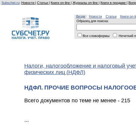
Subschet.ru
:
Новости
|
Статьи
|
Книги on-line
|
Журналы on-line
|
Книги в продаже
|
Вопр
Везде
Новости
Статьи
Книги on-l
Образец для поиска:
Все словоформы
Нечеткий п
Налоги, налогообложение и налоговый уче
физических лиц (НДФЛ)
НДФЛ. ПРОЧИЕ ВОПРОСЫ НАЛОГОО
Всего документов по теме не менее - 215
...