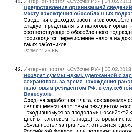
Интернет-портал «Субсчет.РУ» | 04.02.2013
Предоставление организацией сведений
месту нахождения обособленных подра
Сведения о доходах работников обособле
следует представлять в налоговый орган п
соответствующего обособленного подразде
производится перечисление налога на дох
таких работников
Размер: 25 КБ
Интернет-портал «Субсчет.РУ» | 05.02.2013
Возврат суммы НДФЛ, удержанной с зар
сохранялась за время нахождения рабо
налоговым резидентом РФ, в служебной
Венесуэле
Средняя заработная плата, сохраняемая со
являющемуся налоговым резидентом Росси
находившемуся за пределами Российской 
дней в налоговом периоде), за время испо
обязанностей за границей, относится к дох
Российской Федерации и подлежит налого