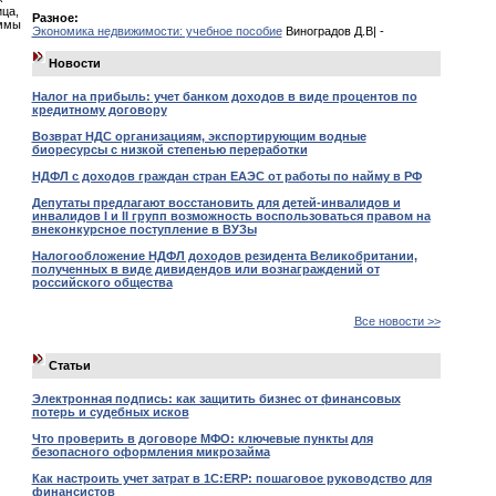
ица,
Разное:
уммы
Экономика недвижимости: учебное пособие
Виноградов Д.В| -
Новости
Налог на прибыль: учет банком доходов в виде процентов по
кредитному договору
Возврат НДС организациям, экспортирующим водные
биоресурсы с низкой степенью переработки
НДФЛ с доходов граждан стран ЕАЭС от работы по найму в РФ
Депутаты предлагают восстановить для детей-инвалидов и
инвалидов I и II групп возможность воспользоваться правом на
внеконкурсное поступление в ВУЗы
Налогообложение НДФЛ доходов резидента Великобритании,
полученных в виде дивидендов или вознаграждений от
российского общества
Все новости >>
Статьи
Электронная подпись: как защитить бизнес от финансовых
потерь и судебных исков
Что проверить в договоре МФО: ключевые пункты для
безопасного оформления микрозайма
Как настроить учет затрат в 1С:ERP: пошаговое руководство для
финансистов