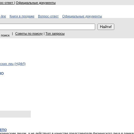
ос-ответ
|
Официальные документы
-line
Книги в продаже
Вопрос-ответ
Официальные документы
|
Советы по поиску
|
Топ запросы
 поиск
ских лиц (НДФЛ)
ПО
РЕПО
зическим лицом, а не действует в качестве представителя физического лица в рамка