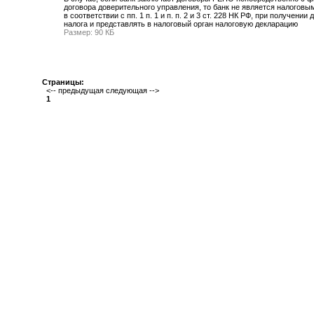
договора доверительного управления, то банк не является налоговым
в соответствии с пп. 1 п. 1 и п. п. 2 и 3 ст. 228 НК РФ, при полу
налога и представлять в налоговый орган налоговую декларацию
Размер: 90 КБ
Страницы:
<-- предыдущая следующая -->
1