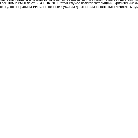
 агентом в смысле ст. 214.1 НК РФ. В этом случае налогоплательщики - физические л
чении дохода по операциям РЕПО по ценным бумагам должны самостоятельно исчислять с