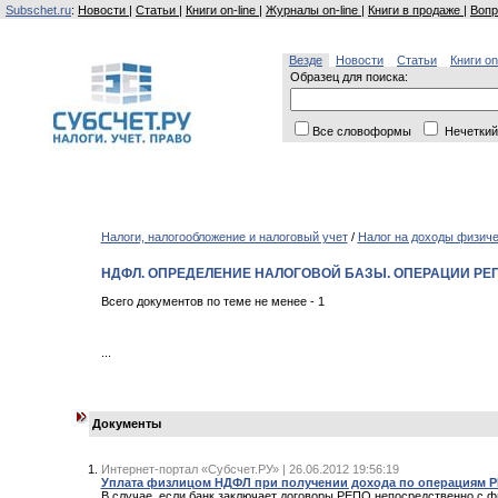
Subschet.ru
:
Новости
|
Статьи
|
Книги on-line
|
Журналы on-line
|
Книги в продаже
|
Вопр
Везде
Новости
Статьи
Книги on
Образец для поиска:
Все словоформы
Нечеткий
Налоги, налогообложение и налоговый учет
/
Налог на доходы физиче
НДФЛ. ОПРЕДЕЛЕНИЕ НАЛОГОВОЙ БАЗЫ. ОПЕРАЦИИ РЕ
Всего документов по теме не менее - 1
...
Документы
Интернет-портал «Субсчет.РУ» | 26.06.2012 19:56:19
Уплата физлицом НДФЛ при получении дохода по операциям 
В случае, если банк заключает договоры РЕПО непосредственно с фи