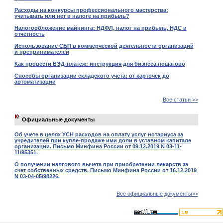
Расходы на конкурсы профессионального мастерства:
учитывать или нет в налоге на прибыль?
Налогообложение майнинга: НДФЛ, налог на прибыль, НДС и
отчётность
Использование СБП в коммерческой деятельности организаций
и препринимателей
Как провести ВЭД-платеж: инструкция для бизнеса пошагово
Способы организации складского учета: от карточек до
автоматизации
Все статьи >>
Официальные документы
Об учете в целях УСН расходов на оплату услуг нотариуса за
учредителей при купле-продаже ими доли в уставном капитале
организации. Письмо Минфина России от 09.12.2019 N 03-11-
11/95351.
О получении налгового вычета при приобретении лекарств за
счет собственных средств. Письмо Минфина России от 16.12.2019
N 03-04-05/98226.
Все официальные документы>>