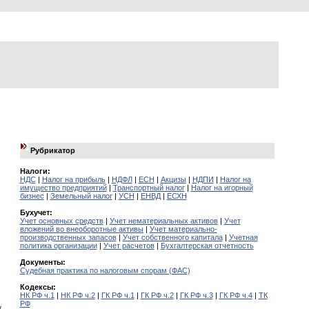
Рубрикатор
Налоги:
НДС
|
Налог на прибыль
|
НДФЛ
|
ЕСН
|
Акцизы
|
НДПИ
|
Налог на
имущество предприятий
|
Транспортный налог
|
Налог на игорный
бизнес
|
Земельный налог
|
УСН
|
ЕНВД
|
ЕСХН
Бухучет:
Учет основных средств
|
Учет нематериальных активов
|
Учет
вложений во внеоборотные активы
|
Учет материально-
производственных запасов
|
Учет собственного капитала
|
Учетная
политика организации
|
Учет расчетов
|
Бухгалтерская отчетность
Документы:
Судебная практика по налоговым спорам (ФАС)
Кодексы:
НК РФ ч.1
|
НК РФ ч.2
|
ГК РФ ч.1
|
ГК РФ ч.2
|
ГК РФ ч.3
|
ГК РФ ч.4
|
ТК
РФ
х