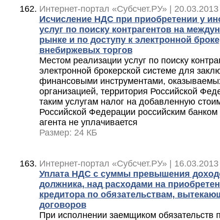
Интернет-портал «Субсчет.РУ» | 20.03.2013
Исчисление НДС при приобретении у ин
услуг по поиску контрагентов на межд
рынке и по доступу к электронной брок
внебиржевых торгов
Местом реализации услуг по поиску контраг
электронной брокерской системе для закл
финансовыми инструментами, оказываемы
организацией, территория Российской Феде
таким услугам налог на добавленную стоим
Российской Федерации российским банком 
агента не уплачивается
Размер: 24 КБ
Интернет-портал «Субсчет.РУ» | 16.03.2013
Уплата НДС с суммы превышения доход
должника, над расходами на приобрете
кредитора по обязательствам, вытекаю
договоров
При исполнении заемщиком обязательств 