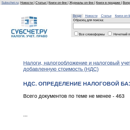
Subschet.ru
:
Новости
|
Статьи
|
Книги on-line
|
Журналы on-line
|
Книги в продаже
|
Вопр
Везде
Новости
Статьи
Книги on-l
Образец для поиска:
Все словоформы
Нечеткий п
Налоги, налогообложение и налоговый уче
добавленную стоимость (НДС)
НДС. ОПРЕДЕЛЕНИЕ НАЛОГОВОЙ Б
Всего документов по теме не менее - 463
...