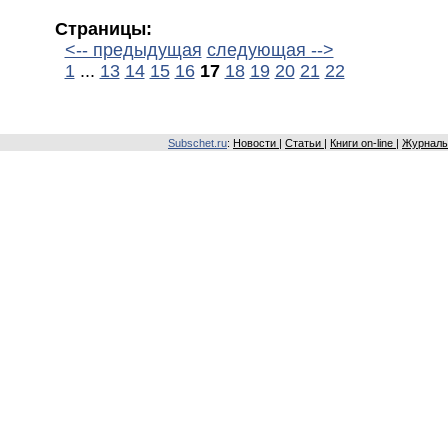
Страницы:
<-- предыдущая
следующая -->
1
...
13
14
15
16
17
18
19
20
21
22
Subschet.ru
:
Новости
|
Статьи
|
Книги on-line
|
Журналы 