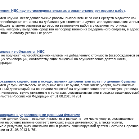
ения НДС научно-исследовательских и опытно-конструкторских работ,
тся научно- исследовательские работы, выполняемые за счет средств бюджетов как
 освобождения от налога на добавленную стоимость научно- исследовательских и опыт
бюджета, может являться договор на выполнение работ с указанием источника
ика, которому выделены средства непосредственно из федерального бюджета, в адрес
твах на оплату указанных работ
таллов не облагаются НДС
в не подлежат налогообложению налогом на добавленную стоимость (освобождаются о
щих эти операции, соответствующих лицензий на осуществление деятельности,
дерации
оказанию содействия в осуществлении депонентами прав по ценным бумагам
ся услуги, оказываемые на рынке ценных бумаг, в том числе услуги, оказываемые
льный депозитарий, на основании лицензий на осуществление соответствующего вида
и, непосредственно связанные с услугами, оказываемыми ими в рамках лицензируемо
льства Российской Федерации от 31.08.2013 N 761
брокерами и управляющими ценными бумагами
ке ценных бумаг, товарных и валютных рынках, в том числе услуги, оказываемые
й на осуществление соответствующих видов деятельности, а также услуги,
е с услугами, оказываемыми ими в рамках лицензируемой деятельности по Перечню 
и от 31.08.2013 N 761