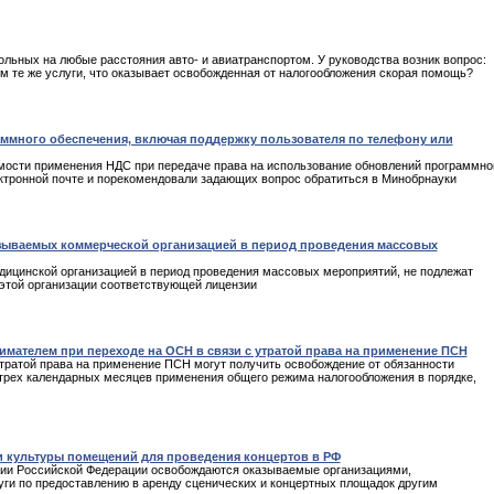
льных на любые расстояния авто- и авиатранспортом. У руководства возник вопрос:
ем те же услуги, что оказывает освобожденная от налогообложения скорая помощь?
ммного обеспечения, включая поддержку пользователя по телефону или
мости применения НДС при передаче права на использование обновлений программно
ктронной почте и порекомендовали задающих вопрос обратиться в Минобрнауки
зываемых коммерческой организацией в период проведения массовых
ицинской организацией в период проведения массовых мероприятий, не подлежат
этой организации соответствующей лицензии
ателем при переходе на ОСН в связи с утратой права на применение ПСН
тратой права на применение ПСН могут получить освобождение от обязанности
 трех календарных месяцев применения общего режима налогообложения в порядке,
 культуры помещений для проведения концертов в РФ
рии Российской Федерации освобождаются оказываемые организациями,
ги по предоставлению в аренду сценических и концертных площадок другим