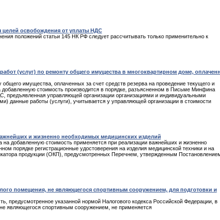
ля целей освобождения от уплаты НДС
енения положений статьи 145 НК РФ следует рассчитывать только применительно к
абот (услуг) по ремонту общего имущества в многоквартирном доме, оплачен
у общего имущества, оплаченных за счет средств резерва на проведение текущего и
на добавленную стоимость производится в порядке, разъясненном в Письме Минфина
НДС, предъявленная управляющей организации организациями и индивидуальными
) данные работы (услуги), учитывается у управляющей организации в стоимости
важнейших и жизненно необходимых медицинских изделий
лога на добавленную стоимость применяется при реализации важнейших и жизненно
ном порядке регистрационные удостоверения на изделия медицинской техники и на
икатора продукции (ОКП), предусмотренных Перечнем, утвержденным Постановление
лого помещения, не являющегося спортивным сооружением, для подготовки и
ь, предусмотренное указанной нормой Налогового кодекса Российской Федерации, в
 не являющегося спортивным сооружением, не применяется