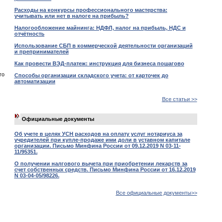
Расходы на конкурсы профессионального мастерства:
учитывать или нет в налоге на прибыль?
Налогообложение майнинга: НДФЛ, налог на прибыль, НДС и
отчётность
Использование СБП в коммерческой деятельности организаций
и препринимателей
Как провести ВЭД-платеж: инструкция для бизнеса пошагово
го
Способы организации складского учета: от карточек до
автоматизации
Все статьи >>
Официальные документы
Об учете в целях УСН расходов на оплату услуг нотариуса за
учредителей при купле-продаже ими доли в уставном капитале
организации. Письмо Минфина России от 09.12.2019 N 03-11-
11/95351.
О получении налгового вычета при приобретении лекарств за
счет собственных средств. Письмо Минфина России от 16.12.2019
N 03-04-05/98226.
Все официальные документы>>