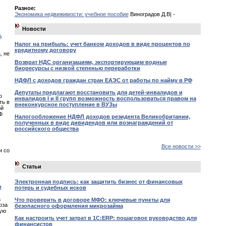
Разное:
Экономика недвижимости: учебное пособие
Виноградов Д.В| -
Новости
.
Налог на прибыль: учет банком доходов в виде процентов по
кредитному договору
, не
Возврат НДС организациям, экспортирующим водные
биоресурсы с низкой степенью переработки
НДФЛ с доходов граждан стран ЕАЭС от работы по найму в РФ
Депутаты предлагают восстановить для детей-инвалидов и
о
инвалидов I и II групп возможность воспользоваться правом на
ть в
внеконкурсное поступление в ВУЗы
ой
Ф
Налогообложение НДФЛ доходов резидента Великобритании,
полученных в виде дивидендов или вознаграждений от
российского общества
Все новости >>
и со
Статьи
Электронная подпись: как защитить бизнес от финансовых
в
потерь и судебных исков
а
Что проверить в договоре МФО: ключевые пункты для
оза
безопасного оформления микрозайма
ную
Как настроить учет затрат в 1С:ERP: пошаговое руководство для
финансистов