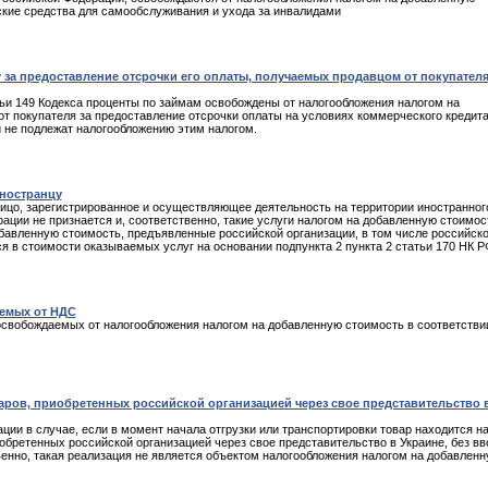
ские средства для самообслуживания и ухода за инвалидами
за предоставление отсрочки его оплаты, получаемых продавцом от покупателя
тьи 149 Кодекса проценты по займам освобождены от налогообложения налогом на
 покупателя за предоставление отсрочки оплаты на условиях коммерческого кредита
и не подлежат налогообложению этим налогом.
ностранцу
лицо, зарегистрированное и осуществляющее деятельность на территории иностранног
ации не признается и, соответственно, такие услуги налогом на добавленную стоимос
бавленную стоимость, предъявленные российской организации, в том числе российск
я в стоимости оказываемых услуг на основании подпункта 2 пункта 2 статьи 170 НК Р
аемых от НДС
 освобождаемых от налогообложения налогом на добавленную стоимость в соответстви
ров, приобретенных российской организацией через свое представительство 
ии в случае, если в момент начала отгрузки или транспортировки товар находится н
бретенных российской организацией через свое представительство в Украине, без вв
венно, такая реализация не является объектом налогообложения налогом на добавлен