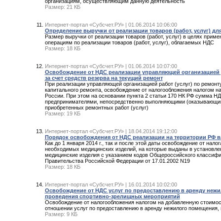
организациям, осуществляющим данную деятельность
Размер: 21 КБ
Интернет-портал «Субсчет.РУ» | 01.06.2014 10:06:00
Определение выручки от реализации товаров (работ, услуг) д
Размер выручки от реализации товаров (работ, услуг) в целях прим
операциям по реализации товаров (работ, услуг), облагаемых НДС
Размер: 18 КБ
Интернет-портал «Субсчет.РУ» | 01.06.2014 10:07:00
Освобождение от НДС реализации управляющей организацией р
за счет средств резерва на текущий ремонт
При реализации управляющей организацией работ (услуг) по ремонт
капитального ремонта, освобождение от налогообложения налогом 
России. При этом на основании пункта 2 статьи 170 НК РФ сумма 
предпринимателями, непосредственно выполняющими (оказывающими
приобретенных ремонтных работ (услуг)
Размер: 19 КБ
Интернет-портал «Субсчет.РУ» | 18.04.2014 19:12:00
Порядок освобождения от НДС реализации на территории РФ 
Как до 1 января 2014 г., так и после этой даты освобождение от на
необходимых медицинских изделий, на которые выданы в установлен
медицинские изделия с указанием кодов Общероссийского классиф
Правительства Российской Федерации от 17.01.2002 N19
Размер: 18 КБ
Интернет-портал «Субсчет.РУ» | 16.01.2014 10:02:00
Освобождение от НДС услуг по предоставлению в аренду нежи
проведения спортивно-зрелищных мероприятий
Освобождение от налогообложения налогом на добавленную стоимост
отношении услуг по предоставлению в аренду нежилого помещения,
Размер: 9 КБ