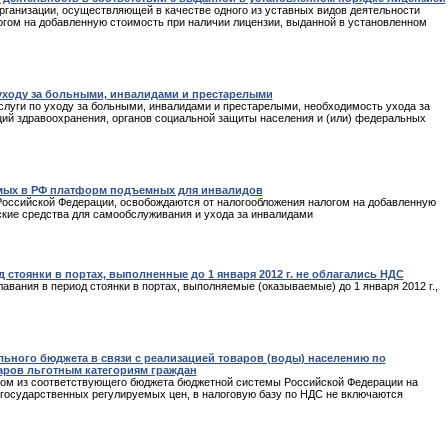
ганизации, осуществляющей в качестве одного из уставных видов деятельности
огом на добавленную стоимость при наличии лицензии, выданной в установленном
уходу за больными, инвалидами и престарелыми
луги по уходу за больными, инвалидами и престарелыми, необходимость ухода за
й здравоохранения, органов социальной защиты населения и (или) федеральных
мых в РФ платформ подъемных для инвалидов
оссийской Федерации, освобождаются от налогообложения налогом на добавленную
ские средства для самообслуживания и ухода за инвалидами
стоянки в портах, выполненные до 1 января 2012 г. не облагались НДС
авания в период стоянки в портах, выполняемые (оказываемые) до 1 января 2012 г.,
ьного бюджета в связи с реализацией товаров (воды) населению по
аров льготным категориям граждан
ком из соответствующего бюджета бюджетной системы Российской Федерации на
государственных регулируемых цен, в налоговую базу по НДС не включаются