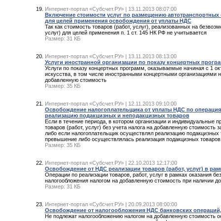
Интернет-портал «Субсчет.РУ» | 13.11.2013 08:07:00
Включение стоимости услуг по размещению автотранспортных с
для целей применения освобождения от уплаты НДС
Так как стоимость товаров (работ, услуг), реализованных на безвозме
услуг) для целей применения п. 1 ст. 145 НК РФ не учитывается
Размер: 31 КБ
Интернет-портал «Субсчет.РУ» | 13.11.2013 08:13:00
Услуги иностранной организации по показу концертных прогр
Услуги по показу концертных программ, оказываемые начиная с 1 ок
искусства, в том числе иностранными концертными организациями н
добавленную стоимость
Размер: 35 КБ
Интернет-портал «Субсчет.РУ» | 12.11.2013 09:10:00
Освобождение налогоплательщика от уплаты НДС по операция
реализацию подакцизных и неподакцизных товаров
Если в течение периода, в котором организации и индивидуальные 
товаров (работ, услуг) без учета налога на добавленную стоимость
либо если налогоплательщик осуществлял реализацию подакцизных т
превышение либо осуществлялась реализация подакцизных товаров,
Размер: 35 КБ
Интернет-портал «Субсчет.РУ» | 22.10.2013 12:17:00
Освобождение от НДС реализации товаров (работ, услуг) в ра
Операции по реализации товаров, работ, услуг в рамках оказания 
налогообложения налогом на добавленную стоимость при наличии док
Размер: 31 КБ
Интернет-портал «Субсчет.РУ» | 20.09.2013 08:00:00
Освобождение от налогообложения НДС банковских операций
Не подлежат налогообложению налогом на добавленную стоимость о