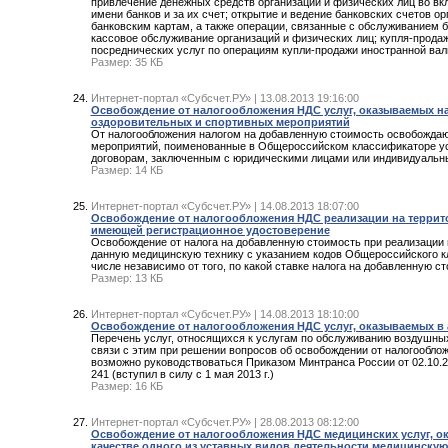
привлечение денежных средств организаций и физических лиц во вк
имени банков и за их счет; открытие и ведение банковских счетов о
банковским картам, а также операции, связанные с обслуживанием б
кассовое обслуживание организаций и физических лиц; купля-прода
посреднических услуг по операциям купли-продажи иностранной ва
Размер: 35 КБ
Интернет-портал «Субсчет.РУ» | 13.08.2013 19:16:00
Освобождение от налогообложения НДС услуг, оказываемых на
оздоровительных и спортивных мероприятий
От налогообложения налогом на добавленную стоимость освобождаю
мероприятий, поименованные в Общероссийском классификаторе усл
договорам, заключенным с юридическими лицами или индивидуаль
Размер: 14 КБ
Интернет-портал «Субсчет.РУ» | 14.08.2013 18:07:00
Освобождение от налогообложения НДС реализации на террито
имеющей регистрационное удостоверение
Освобождение от налога на добавленную стоимость при реализации 
данную медицинскую технику с указанием кодов Общероссийского 
числе независимо от того, по какой ставке налога на добавленную 
Размер: 13 КБ
Интернет-портал «Субсчет.РУ» | 14.08.2013 18:10:00
Освобождение от налогообложения НДС услуг, оказываемых в
Перечень услуг, относящихся к услугам по обслуживанию воздушных
связи с этим при решении вопросов об освобождении от налогообло
возможно руководствоваться Приказом Минтранса России от 02.10.200
241 (вступил в силу с 1 мая 2013 г.)
Размер: 16 КБ
Интернет-портал «Субсчет.РУ» | 28.08.2013 08:12:00
Освобождение от налогообложения НДС медицинских услуг, о
качестве одного из уставных видов деятельности медицинскую