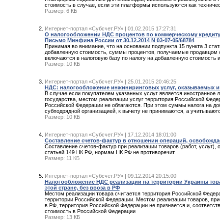
стоимость в случае, если эти платформы используются как техниче
Размер: 6 КБ
Интернет-портал «Субсчет.РУ» | 01.02.2015 17:27:31
О налогообложении НДС процентов по коммерческому кредиту 
Письмо Минфина России от 30.12.2014 N 03-07-05/68784
Принимая во внимание, что на основании подпункта 15 пункта 3 ста
добавленную стоимость, суммы процентов, получаемые продавцом от
включаются в налоговую базу по налогу на добавленную стоимость 
Размер: 10 КБ
Интернет-портал «Субсчет.РУ» | 25.01.2015 20:46:25
НДС: налогообложение инжиниринговых услуг, оказываемых и
В случае если покупателем указанных услуг является иностранное 
государства, местом реализации услуг территория Российской Федер
Российской Федерации не облагаются. При этом суммы налога на до
субподрядной организацией, к вычету не принимаются, а учитываютс
Размер: 10 КБ
Интернет-портал «Субсчет.РУ» | 17.12.2014 18:01:00
Составление счетов-фактур в отношении операций, освобожд
Составление счетов-фактур при реализации товаров (работ, услуг),
статьей 149 НК РФ, нормам НК РФ не противоречит
Размер: 11 КБ
Интернет-портал «Субсчет.РУ» | 09.12.2014 20:15:00
Налогообложение НДС реализации на территории Украины това
этой стране, без ввоза в РФ
Местом реализации товара считается территория Российской Федерац
территории Российской Федерации. Местом реализации товаров, прио
в РФ, территория Российской Федерации не признается и, соответст
стоимость в Российской Федерации
Размер: 13 КБ