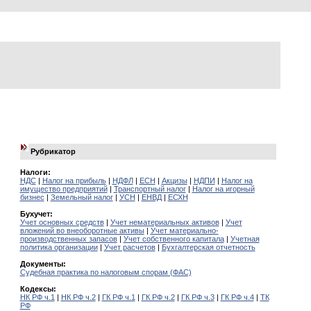
Рубрикатор
Налоги:
НДС
|
Налог на прибыль
|
НДФЛ
|
ЕСН
|
Акцизы
|
НДПИ
|
Налог на
имущество предприятий
|
Транспортный налог
|
Налог на игорный
бизнес
|
Земельный налог
|
УСН
|
ЕНВД
|
ЕСХН
Бухучет:
Учет основных средств
|
Учет нематериальных активов
|
Учет
вложений во внеоборотные активы
|
Учет материально-
производственных запасов
|
Учет собственного капитала
|
Учетная
политика организации
|
Учет расчетов
|
Бухгалтерская отчетность
Документы:
Судебная практика по налоговым спорам (ФАС)
Кодексы:
НК РФ ч.1
|
НК РФ ч.2
|
ГК РФ ч.1
|
ГК РФ ч.2
|
ГК РФ ч.3
|
ГК РФ ч.4
|
ТК
РФ