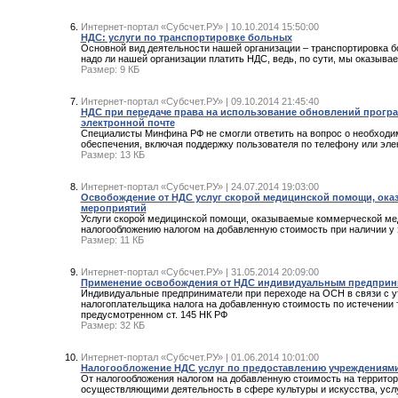
Интернет-портал «Субсчет.РУ» | 10.10.2014 15:50:00
НДС: услуги по транспортировке больных
Основной вид деятельности нашей организации – транспортировка бо
надо ли нашей организации платить НДС, ведь, по сути, мы оказыва
Размер: 9 КБ
Интернет-портал «Субсчет.РУ» | 09.10.2014 21:45:40
НДС при передаче права на использование обновлений програ
электронной почте
Специалисты Минфина РФ не смогли ответить на вопрос о необходи
обеспечения, включая поддержку пользователя по телефону или эле
Размер: 13 КБ
Интернет-портал «Субсчет.РУ» | 24.07.2014 19:03:00
Освобождение от НДС услуг скорой медицинской помощи, ока
мероприятий
Услуги скорой медицинской помощи, оказываемые коммерческой мед
налогообложению налогом на добавленную стоимость при наличии у 
Размер: 11 КБ
Интернет-портал «Субсчет.РУ» | 31.05.2014 20:09:00
Применение освобождения от НДС индивидуальным предприним
Индивидуальные предприниматели при переходе на ОСН в связи с у
налогоплательщика налога на добавленную стоимость по истечении
предусмотренном ст. 145 НК РФ
Размер: 32 КБ
Интернет-портал «Субсчет.РУ» | 01.06.2014 10:01:00
Налогообложение НДС услуг по предоставлению учреждениями
От налогообложения налогом на добавленную стоимость на террито
осуществляющими деятельность в сфере культуры и искусства, услу