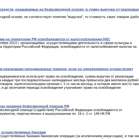
редств, оказываемых на безвозмездной основе, в сумму выручки от реализаци
здной основе, не соответствует понятию ''выручка'', то стоимость таких товаров (рабо
амм на территории РФ освобождаются от налогообложения НДС
тября 2013 г. организациями, осуществляющими деятельность в сфере культуры и
а территории Российской Федерации, освобождаются от налогообложения налогом на
м реализации неподакцизных товаров, если он одновременно осуществляет
предприниматели используют право на освобождение, сумма выручки от реализации
 за каждые три последовательных календарных месяца превысила два миллиона рублей
оваров, налогоплательщики начиная с 1-го числа месяца, в котором имело место так
 и до окончания периода освобождения утрачивают право на освобождение
мках оказания безвозмездной помощи РФ
безвозмездной помощи (содействия) Российской Федерации освобождаются от
ументов, перечисленных в вышеуказанном пп. 19 п. 2 ст. 149 НК РФ
, осуществляемых банками
существляемые банками банковские операции (за исключением инкассации), в том чи