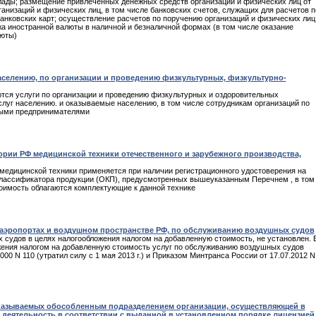
лады; размещение привлеченных денежных средств организаций и физических лиц от
рганизаций и физических лиц, в том числе банковских счетов, служащих для расчетов п
анковских карт; осуществление расчетов по поручению организаций и физических лиц
жа иностранной валюты в наличной и безналичной формах (в том числе оказание
люты)
селению, по организации и проведению физкультурных, физкультурно-
тся услуги по организации и проведению физкультурных и оздоровительных
уг населению. и оказываемые населению, в том числе сотрудникам организаций по
ными предпринимателями
рии РФ медицинской техники отечественного и зарубежного производства,
медицинской техники применяется при наличии регистрационного удостоверения на
классификатора продукции (ОКП), предусмотренных вышеуказанным Перечнем , в том
стоимость облагаются комплектующие к данной технике
 аэропортах и воздушном пространстве РФ, по обслуживанию воздушных судов
 судов в целях налогообложения налогом на добавленную стоимость, не установлен. 
жения налогом на добавленную стоимость услуг по обслуживанию воздушных судов
0 N 110 (утратил силу с 1 мая 2013 г.) и Приказом Минтранса России от 17.07.2012 N
казываемых обособленным подразделением организации, осуществляющей в
 деятельность в соответствии с выданной в установленном порядке лицензией