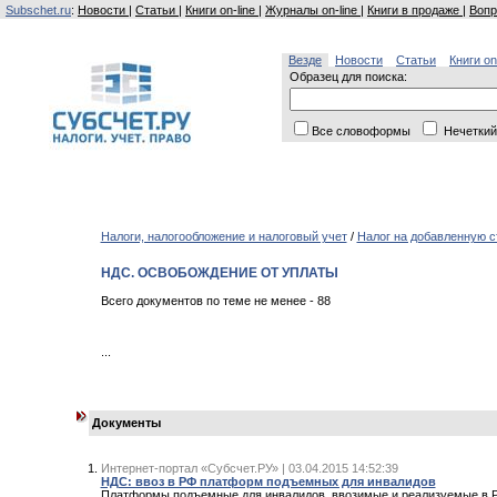
Subschet.ru
:
Новости
|
Статьи
|
Книги on-line
|
Журналы on-line
|
Книги в продаже
|
Вопр
Везде
Новости
Статьи
Книги on
Образец для поиска:
Все словоформы
Нечеткий
Налоги, налогообложение и налоговый учет
/
Налог на добавленную с
НДС. ОСВОБОЖДЕНИЕ ОТ УПЛАТЫ
Всего документов по теме не менее - 88
...
Документы
Интернет-портал «Субсчет.РУ» | 03.04.2015 14:52:39
НДС: ввоз в РФ платформ подъемных для инвалидов
Платформы подъемные для инвалидов, ввозимые и реализуемые в Р