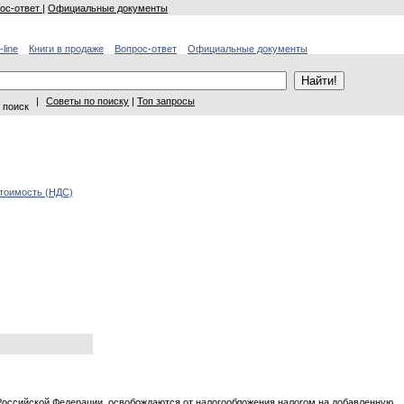
ос-ответ
|
Официальные документы
-line
Книги в продаже
Вопрос-ответ
Официальные документы
|
Советы по поиску
|
Топ запросы
 поиск
тоимость (НДС)
оссийской Федерации, освобождаются от налогообложения налогом на добавленную