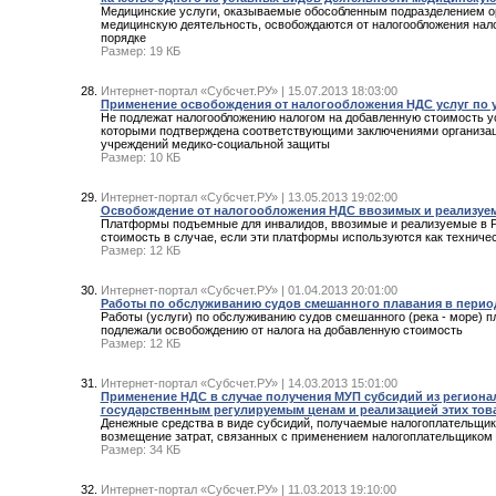
Медицинские услуги, оказываемые обособленным подразделением ор
медицинскую деятельность, освобождаются от налогообложения нал
порядке
Размер: 19 КБ
Интернет-портал «Субсчет.РУ» | 15.07.2013 18:03:00
Применение освобождения от налогообложения НДС услуг по 
Не подлежат налогообложению налогом на добавленную стоимость ус
которыми подтверждена соответствующими заключениями организаци
учреждений медико-социальной защиты
Размер: 10 КБ
Интернет-портал «Субсчет.РУ» | 13.05.2013 19:02:00
Освобождение от налогообложения НДС ввозимых и реализуе
Платформы подъемные для инвалидов, ввозимые и реализуемые в Р
стоимость в случае, если эти платформы используются как техниче
Размер: 12 КБ
Интернет-портал «Субсчет.РУ» | 01.04.2013 20:01:00
Работы по обслуживанию судов смешанного плавания в период 
Работы (услуги) по обслуживанию судов смешанного (река - море) пл
подлежали освобождению от налога на добавленную стоимость
Размер: 12 КБ
Интернет-портал «Субсчет.РУ» | 14.03.2013 15:01:00
Применение НДС в случае получения МУП субсидий из регионал
государственным регулируемым ценам и реализацией этих тов
Денежные средства в виде субсидий, получаемые налогоплательщи
возмещение затрат, связанных с применением налогоплательщиком 
Размер: 34 КБ
Интернет-портал «Субсчет.РУ» | 11.03.2013 19:10:00