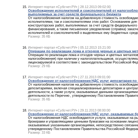
Интернет-портал «Субсчет.РУ» | 28.12.2013 09:02:00
Освобождение исполнителей и соисполнителей от налогооблож
выполняемых за счет средств федерального бюджета
От налогообложения налогом на добавленную стоимость освобождаю
исполнителями, так и соисполнителями этих работ. Основанием для
конструкторских работ, выполняемых за счет средств федерального 
финансирования, а также письменное уведомление (справка) заказч
исполнителей и соисполнителей о выделенных ему бюджетных средс
Размер: 35 КБ
Интернет-портал «Субсчет.РУ» | 05.12.2013 15:21:00
Операции по реализации лома и отходов черных и цветных ме
Операции по реализации лома и отходов черных и цветных металло
налогообложения) при наличии у налогоплательщиков, осуществляю
лицензируемой в соответствии с законодательством Российской Фе
Размер: 29 КБ
Интернет-портал «Субсчет.РУ» | 27.11.2013 09:01:00
Освобождение от налогообложения НДС услуг депозитария по 
От налогообложения налогом на добавленную стоимость освобождают
депозитариями, включая специализированные депозитарии и центра
деятельности, а также услуги, оказываемые данными организациям
деятельности по Перечню , утвержденному Постановлением Правите
Размер: 35 КБ
Интернет-портал «Субсчет.РУ» | 29.11.2013 08:00:00
Освобождение от налогообложения НДС услуг, оказываемых 
От налогообложения НДС освобождаются услуги, оказываемые на рын
брокерами и управляющими ценными бумагами на основании лицензи
оказываемые указанными организациями, непосредственно связанны
утвержденному Постановлением Правительства Российской Федераци
Размер: 33 КБ