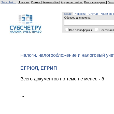
Subschet.ru
:
Новости
|
Статьи
|
Книги on-line
|
Журналы on-line
|
Книги в продаже
|
Вопр
Везде
Новости
Статьи
Книги on-l
Образец для поиска:
Все словоформы
Нечеткий п
Налоги, налогообложение и налоговый уче
ЕГРЮЛ, ЕГРИП
Всего документов по теме не менее - 8
...