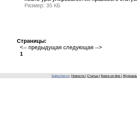
Размер: 35 КБ
Страницы:
<-- предыдущая следующая -->
1
Subschet.ru
:
Новости
|
Статьи
|
Книги on-line
|
Журналы 