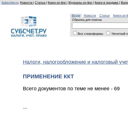
Subschet.ru
:
Новости
|
Статьи
|
Книги on-line
|
Журналы on-line
|
Книги в продаже
|
Вопр
Везде
Новости
Статьи
Книги on-l
Образец для поиска:
Все словоформы
Нечеткий п
Налоги, налогообложение и налоговый уче
ПРИМЕНЕНИЕ ККТ
Всего документов по теме не менее - 69
...