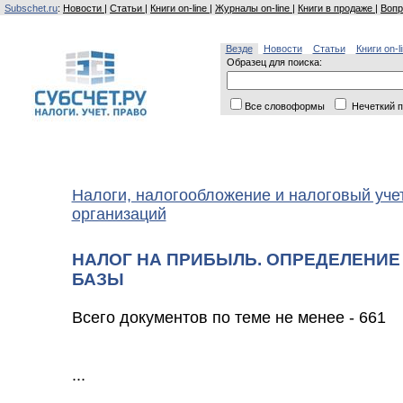
Subschet.ru
:
Новости
|
Статьи
|
Книги on-line
|
Журналы on-line
|
Книги в продаже
|
Вопр
Везде
Новости
Статьи
Книги on-l
Образец для поиска:
Все словоформы
Нечеткий п
Налоги, налогообложение и налоговый уче
организаций
НАЛОГ НА ПРИБЫЛЬ. ОПРЕДЕЛЕНИЕ
БАЗЫ
Всего документов по теме не менее - 661
...