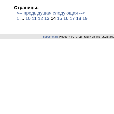
Страницы:
<-- предыдущая
следующая -->
1
...
10
11
12
13
14
15
16
17
18
19
Subschet.ru
:
Новости
|
Статьи
|
Книги on-line
|
Журналы 