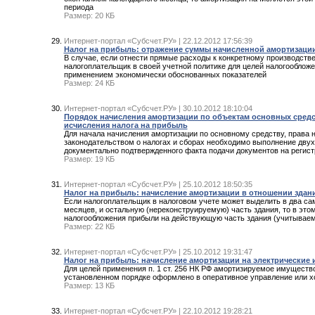
периода
Размер: 20 КБ
Интернет-портал «Субсчет.РУ» | 22.12.2012 17:56:39
Налог на прибыль: отражение суммы начисленной амортизаци
В случае, если отнести прямые расходы к конкретному производстве
налогоплательщик в своей учетной политике для целей налогооблож
применением экономически обоснованных показателей
Размер: 24 КБ
Интернет-портал «Субсчет.РУ» | 30.10.2012 18:10:04
Порядок начисления амортизации по объектам основных средст
исчисления налога на прибыль
Для начала начисления амортизации по основному средству, права н
законодательством о налогах и сборах необходимо выполнение двух
документально подтвержденного факта подачи документов на регистр
Размер: 19 КБ
Интернет-портал «Субсчет.РУ» | 25.10.2012 18:50:35
Налог на прибыль: начисление амортизации в отношении здан
Если налогоплательщик в налоговом учете может выделить в два са
месяцев, и остальную (нереконструируемую) часть здания, то в это
налогообложения прибыли на действующую часть здания (учитываем
Размер: 22 КБ
Интернет-портал «Субсчет.РУ» | 25.10.2012 19:31:47
Налог на прибыль: начисление амортизации на электрические и
Для целей применения п. 1 ст. 256 НК РФ амортизируемое имущество
установленном порядке оформлено в оперативное управление или х
Размер: 13 КБ
Интернет-портал «Субсчет.РУ» | 22.10.2012 19:28:21