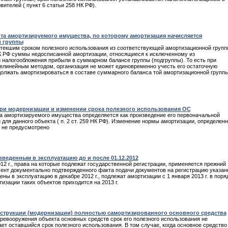
ителей ( пункт 6 статьи 258 НК РФ).
кта амортизируемого имущества, по которому амортизация начисляется
й группы
стекшим сроком полезного использования из соответствующей амортизационной групп
2 НК РФ суммы недосписанной амортизации, относящиеся к исключенному из
 налогообложения прибыли в суммарном балансе группы (подгруппы). То есть при
нелинейным методом, организация не может единовременно учесть его остаточную
должать амортизироваться в составе суммарного баланса той амортизационной группы
ри модернизации и изменении срока полезного использования ОС
а амортизируемого имущества определяется как произведение его первоначальной
для данного объекта ( п. 2 ст. 259 НК РФ). Изменение нормы амортизации, определен
 не предусмотрено
веденным в эксплуатацию до и после 01.12.2012
2 г., права на которые подлежат государственной регистрации, применяется прежний
ент документально подтвержденного факта подачи документов на регистрацию указа
ы в эксплуатацию в декабре 2012 г., подлежат амортизации с 1 января 2013 г. в поря
тизации таких объектов приходится на 2013 г.
нструкции (модернизации) полностью самортизированного основного средства
еревооружения объекта основных средств срок его полезного использования не
т оставшийся срок полезного использования. В том случае, когда основное средство