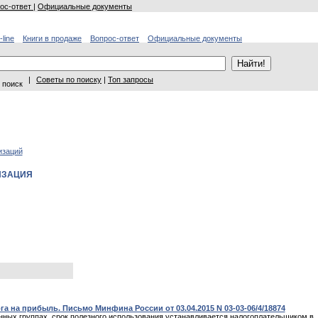
ос-ответ
|
Официальные документы
-line
Книги в продаже
Вопрос-ответ
Официальные документы
|
Советы по поиску
|
Топ запросы
 поиск
изаций
ИЗАЦИЯ
 на прибыль. Письмо Минфина России от 03.04.2015 N 03-03-06/4/18874
онных группах, срок полезного использования устанавливается налогоплательщиком в