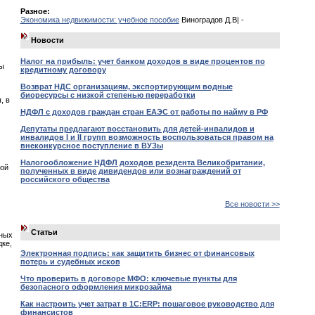
Разное:
Экономика недвижимости: учебное пособие
Виноградов Д.В| -
Новости
Налог на прибыль: учет банком доходов в виде процентов по
ы
кредитному договору
Возврат НДС организациям, экспортирующим водные
биоресурсы с низкой степенью переработки
, в
НДФЛ с доходов граждан стран ЕАЭС от работы по найму в РФ
Депутаты предлагают восстановить для детей-инвалидов и
инвалидов I и II групп возможность воспользоваться правом на
внеконкурсное поступление в ВУЗы
Налогообложение НДФЛ доходов резидента Великобритании,
ной
полученных в виде дивидендов или вознаграждений от
российского общества
Все новости >>
Статьи
нных
дке,
Электронная подпись: как защитить бизнес от финансовых
потерь и судебных исков
Что проверить в договоре МФО: ключевые пункты для
безопасного оформления микрозайма
Как настроить учет затрат в 1С:ERP: пошаговое руководство для
финансистов