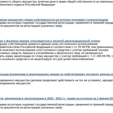
тоимость общего имущества, включая доли в праве общей собственности на земельны
2 Налогового кодекса Российской Федерации
имому имуществу, право собственности на которое подлежит госрегистрации
права на которые подлежат государственной регистрации, применяется прежний поряд
чи документов на регистрацию указанных прав)
и у физлица здания, относящегося к десятой амортизационной группе
дущих собственников окажется равным сроку его полезного использования,
авительством Российской Федерации в соответствии с гл. 25 НК РФ, или превышаю
к полезного использования этого основного средства с учетом требований техники
сновных средств, бывших в употреблении у физического лица, не являющегося
ь норму амортизации по этому имуществу с учетом требований п. 7 ст. 258 НК РФ, т
я основного средства и не амортизирует его для целей налогообложения
альным вложениям в арендованное здание по действующему договору аренды в
ндованного имущества (договор продолжает действовать на тех же условиях), аренда
рендованное имущество
 введенным в эксплуатацию в 2010 - 2012 гг., права на которые на 1 января 20
права на которые подлежат государственной регистрации, применяется прежний поряд
чи документов на регистрацию указанных прав)