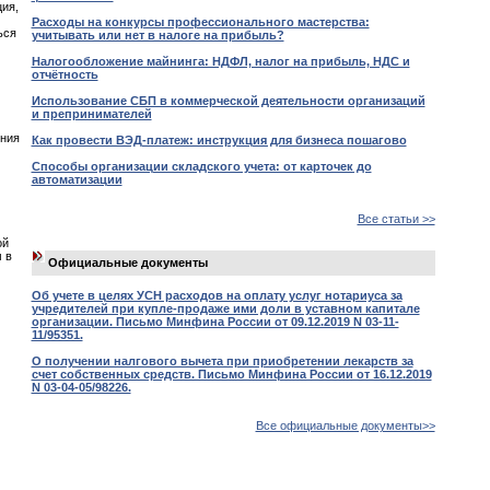
ия,
Расходы на конкурсы профессионального мастерства:
ься
учитывать или нет в налоге на прибыль?
Налогообложение майнинга: НДФЛ, налог на прибыль, НДС и
отчётность
Использование СБП в коммерческой деятельности организаций
и препринимателей
ения
Как провести ВЭД-платеж: инструкция для бизнеса пошагово
Способы организации складского учета: от карточек до
автоматизации
Все статьи >>
ой
 в
Официальные документы
Об учете в целях УСН расходов на оплату услуг нотариуса за
учредителей при купле-продаже ими доли в уставном капитале
организации. Письмо Минфина России от 09.12.2019 N 03-11-
11/95351.
О получении налгового вычета при приобретении лекарств за
счет собственных средств. Письмо Минфина России от 16.12.2019
N 03-04-05/98226.
Все официальные документы>>