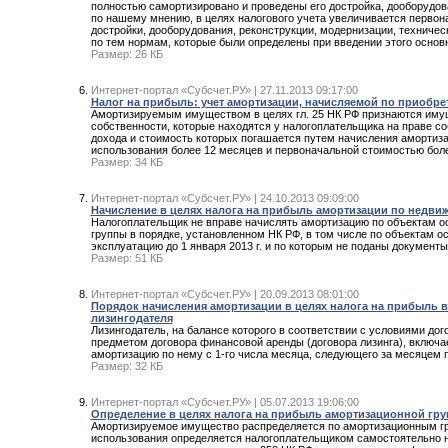
полностью самортизировано и проведены его достройка, дооборудов
по нашему мнению, в целях налогового учета увеличивается первон
достройки, дооборудования, реконструкции, модернизации, техничес
по тем нормам, которые были определены при введении этого основ
Размер: 26 КБ
Интернет-портал «Субсчет.РУ» | 27.11.2013 09:17:00
Налог на прибыль: учет амортизации, начисляемой по приобр
Амортизируемым имуществом в целях гл. 25 НК РФ признаются имущ
собственности, которые находятся у налогоплательщика на праве со
дохода и стоимость которых погашается путем начисления аморти
использования более 12 месяцев и первоначальной стоимостью боле
Размер: 34 КБ
Интернет-портал «Субсчет.РУ» | 24.10.2013 09:09:00
Начисление в целях налога на прибыль амортизации по недвижи
Налогоплательщик не вправе начислять амортизацию по объектам о
группы в порядке, установленном НК РФ, в том числе по объектам о
эксплуатацию до 1 января 2013 г. и по которым не поданы документ
Размер: 51 КБ
Интернет-портал «Субсчет.РУ» | 20.09.2013 08:01:00
Порядок начисления амортизации в целях налога на прибыль в
лизингодателя
Лизингодатель, на балансе которого в соответствии с условиями д
предметом договора финансовой аренды (договора лизинга), включ
амортизацию по нему с 1-го числа месяца, следующего за месяцем 
Размер: 32 КБ
Интернет-портал «Субсчет.РУ» | 05.07.2013 19:06:00
Определение в целях налога на прибыль амортизационной гр
Амортизируемое имущество распределяется по амортизационным груп
использования определяется налогоплательщиком самостоятельно н