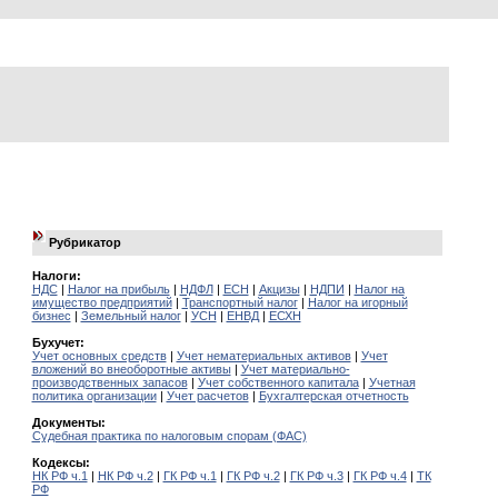
Рубрикатор
Налоги:
НДС
|
Налог на прибыль
|
НДФЛ
|
ЕСН
|
Акцизы
|
НДПИ
|
Налог на
имущество предприятий
|
Транспортный налог
|
Налог на игорный
бизнес
|
Земельный налог
|
УСН
|
ЕНВД
|
ЕСХН
Бухучет:
Учет основных средств
|
Учет нематериальных активов
|
Учет
вложений во внеоборотные активы
|
Учет материально-
производственных запасов
|
Учет собственного капитала
|
Учетная
политика организации
|
Учет расчетов
|
Бухгалтерская отчетность
Документы:
Судебная практика по налоговым спорам (ФАС)
Кодексы:
НК РФ ч.1
|
НК РФ ч.2
|
ГК РФ ч.1
|
ГК РФ ч.2
|
ГК РФ ч.3
|
ГК РФ ч.4
|
ТК
РФ