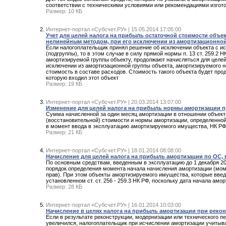
соответствии с техническими условиями или рекомендациями изготов
Размер: 10 КБ
Интернет-портал «Субсчет.РУ» | 15.05.2014 17:05:00
Учет для целей налога на прибыль остаточной стоимости объе
нелинейным методом, при его исключении из амортизационно
Если налогоплательщик принял решение об исключении объекта с и
(подгруппы), то в этом случае в силу прямой нормы п. 13 ст. 259.
амортизируемой группы объекту, продолжают начисляться для целей
исключении из амортизационной группы объекта, амортизируемого 
стоимость в составе расходов. Стоимость такого объекта будет про
которую входил этот объект
Размер: 19 КБ
Интернет-портал «Субсчет.РУ» | 20.03.2014 13:07:00
Изменение для целей налога на прибыль нормы амортизации п
Сумма начисленной за один месяц амортизации в отношении объект
(восстановительной) стоимости и нормы амортизации, определенной 
в момент ввода в эксплуатацию амортизируемого имущества, НК РФ
Размер: 21 КБ
Интернет-портал «Субсчет.РУ» | 18.01.2014 08:08:00
Начисление для целей налога на прибыль амортизации по ОС, в
По основным средствам, введенным в эксплуатацию до 1 декабря 201
порядок определения момента начала начисления амортизации (мом
прав). При этом объекты амортизируемого имущества, которые введен
установленном ст. ст. 256 - 259.3 НК РФ, поскольку дата начала амор
Размер: 28 КБ
Интернет-портал «Субсчет.РУ» | 16.01.2014 10:03:00
Начисление в целях налога на прибыль амортизации при реко
Если в результате реконструкции, модернизации или технического п
увеличился, налогоплательщик при исчислении амортизации учитывае