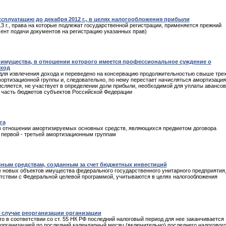
сплуатацию до декабря 2012 г., в целях налогообложения прибыли
 г., права на которые подлежат государственной регистрации, применяется прежний
ент подачи документов на регистрацию указанных прав)
 имущества, в отношении которого имеется профессиональное суждение о
оход
для извлечения дохода и переведено на консервацию продолжительностью свыше тре
ортизационной группы и, следовательно, по нему перестает начисляться амортизация
сляется, не участвует в определении доли прибыли, необходимой для уплаты авансо
ю часть бюджетов субъектов Российской Федерации
га
 отношении амортизируемых основных средств, являющихся предметом договора
к первой - третьей амортизационным группам
вным средствам, созданным за счет бюджетных инвестиций
 новых объектов имущества федерального государственного унитарного предприятия
тствии с Федеральной целевой программой, учитываются в целях налогообложения
 случае реорганизации организации
о в соответствии со ст. 55 НК РФ последний налоговый период для нее заканчивается
 организацией по последний календарный месяц (включительно) последнего налоговог