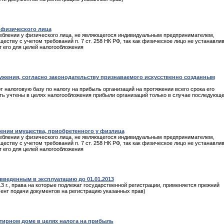
 физического лица
реблении у физического лица, не являющегося индивидуальным предпринимателем,
ству с учетом требований п. 7 ст. 258 НК РФ, так как физическое лицо не устанавли
т его для целей налогообложения
ужения, согласно законодательству признаваемого искусственно созданным
налоговую базу по налогу на прибыль организаций на протяжении всего срока его
ыть учтены в целях налогообложения прибыли организаций только в случае последующ
ении имущества, приобретенного у физлица
реблении у физического лица, не являющегося индивидуальным предпринимателем,
ству с учетом требований п. 7 ст. 258 НК РФ, так как физическое лицо не устанавли
т его для целей налогообложения
 введенным в эксплуатацию до 01.01.2013
 г., права на которые подлежат государственной регистрации, применяется прежний
ент подачи документов на регистрацию указанных прав)
тирном доме в целях налога на прибыль