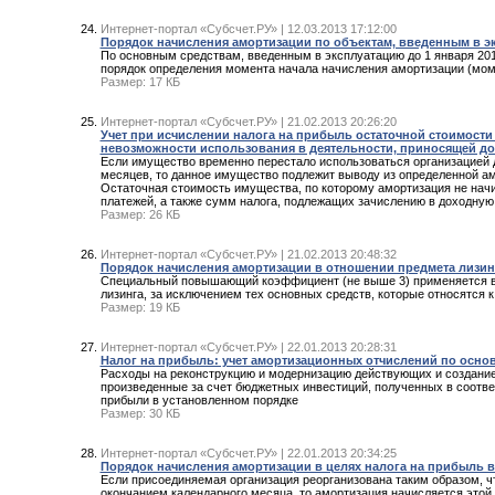
Интернет-портал «Субсчет.РУ» | 12.03.2013 17:12:00
Порядок начисления амортизации по объектам, введенным в эк
По основным средствам, введенным в эксплуатацию до 1 января 2013
порядок определения момента начала начисления амортизации (мом
Размер: 17 КБ
Интернет-портал «Субсчет.РУ» | 21.02.2013 20:26:20
Учет при исчислении налога на прибыль остаточной стоимости
невозможности использования в деятельности, приносящей д
Если имущество временно перестало использоваться организацией 
месяцев, то данное имущество подлежит выводу из определенной ам
Остаточная стоимость имущества, по которому амортизация не начи
платежей, а также сумм налога, подлежащих зачислению в доходну
Размер: 26 КБ
Интернет-портал «Субсчет.РУ» | 21.02.2013 20:48:32
Порядок начисления амортизации в отношении предмета лизин
Специальный повышающий коэффициент (не выше 3) применяется в
лизинга, за исключением тех основных средств, которые относятся 
Размер: 19 КБ
Интернет-портал «Субсчет.РУ» | 22.01.2013 20:28:31
Налог на прибыль: учет амортизационных отчислений по осно
Расходы на реконструкцию и модернизацию действующих и создание
произведенные за счет бюджетных инвестиций, полученных в соотве
прибыли в установленном порядке
Размер: 30 КБ
Интернет-портал «Субсчет.РУ» | 22.01.2013 20:34:25
Порядок начисления амортизации в целях налога на прибыль в
Если присоединяемая организация реорганизована таким образом, чт
окончанием календарного месяца, то амортизация начисляется этой