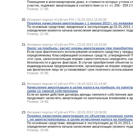
Помещения в многоквартирном доме, в стоимости которых учтена с
участок, подлежат амортизации в соответствии со ст. ст. 256 - 259.
Размер: 17 КБ
Интернет-портал «Субсчет.РУ» | 31.03.2013 16:05:00
Порядок начисления амортизации с 1 января 2013 г. по недвиж
По основным средствам, введенным в эксплуатацию до 01.01.2013, 
определения момента начала начисления амортизации (момент пода
Размер: 21 КБ
Интернет-портал «Субсчет.РУ» | 23.03.2013 19:14:00
Налог на прибыль: расчет нормы амортизации при приобретени
Если срок фактического использования основного средства у преды
определяемому Классификацией основных средств, утвержденной Пр
этот срок, налогоплательщик вправе самостоятельно определять сро
безопасности и других факторов. В случае приобретения объектов о
индивидуальным предпринимателем, организация не вправе определят
как физическое лицо не устанавливает срок полезного использовани
Размер: 25 КБ
Интернет-портал «Субсчет.РУ» | 16.03.2013 21:14:00
Начисление амортизации в целях налога на прибыль по капит
связи со сменой собственника
Если во время действия договора аренды сменился собственник аре
продолжает начислять амортизацию по капитальным вложениям в а
Размер: 16 КБ
Интернет-портал «Субсчет.РУ» | 18.03.2013 19:09:00
Порядок начисления амортизации по объектам основных средств,
г. не зарегистрированы, в целях исчисления налога на прибыль
По основным средствам, введенным в эксплуатацию до 01.01.2013, 
определения момента начала начисления амортизации (момент пода
Размер: 18 КБ