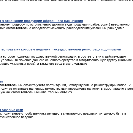
и в отношении продукции оборонного назначения
нному процессу по изготовлению данного вида продукции (работ, услуг) невозможно,
ения самостоятельно определяет механизм распределения указанных расходов с
в, права на которые подлежат государственной регистрации, для целей
а которое подлежат государственной регистрации, в соответствии с действующим
 условий: включение данного основного средства в амортизационную группу (наличие
ацию указанных прав), а также его ввод в эксплуатацию
ия
мостоятельных объекта учета часть здания, находящуюся на реконструкции более 12
м случае он вправе на период реконструкции продолжать начислять амортизацию в цел
ую как самостоятельный инвентарный объект)
 газовые сети
, полученное от собственника имущества унитарного предприятия, должно быть в
озяйственное ведение