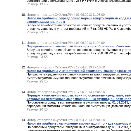
соответствии с положениями ст. 258 НК РФ и с учетом классифика
Размер: 13 КБ
Интернет-портал «Субсчет.РУ» | 01.06.2013 11:03:00
Налог на прибыль: определение нормы амортизации исходя из 
эксплуатации юрлицом
В случае приобретения объектов основных средств, бывших в употр
этому имуществу с учетом требований п. 7 ст. 258 НК РФ и Классиф
Размер: 23 КБ
Интернет-портал «Субсчет.РУ» | 01.06.2013 11:04:00
Определение нормы амортизации при приобретении объектов 
В случае приобретения объектов основных средств, бывших в употр
этому имуществу с учетом требований п. 7 ст. 258 НК РФ и Классиф
Размер: 23 КБ
Интернет-портал «Субсчет.РУ» | 17.04.2013 19:10:00
Налог на прибыль: учет остаточной стоимости транспортных 
При расчете средней остаточной стоимости амортизируемого имуще
амортизируемое имущество, используемое обособленным подраздел
Размер: 25 КБ
Интернет-портал «Субсчет.РУ» | 17.05.2013 18:06:00
Порядок начисления амортизации по основным средствам, введ
которые не включены в амортизационные группы, в целях на
По основным средствам, введенным в эксплуатацию до 01.01.2013, 
определения момента начала начисления амортизации (момент пода
Размер: 20 КБ
Интернет-портал «Субсчет.РУ» | 09.04.2013 19:04:00
Налог на прибыль: начисление амортизации по недвижимому им
По основным средствам, введенным в эксплуатацию до 01.01.2013, 
определения момента начала начисления амортизации (момент пода