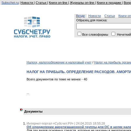
Subschet.ru
:
Новости
|
Статьи
|
Книги on-line
|
Журналы on-line
|
Книги в продаже
|
Вопр
Везде
Новости
Статьи
Книги on
Образец для поиска:
Все словоформы
Нечеткий
Налоги, налогообложение и налоговый учет
/
Налог на прибыль орган
НАЛОГ НА ПРИБЫЛЬ. ОПРЕДЕЛЕНИЕ РАСХОДОВ. АМОРТ
Всего документов по теме не менее - 40
...
Документы
Интернет-портал «Субсчет.РУ» | 24.04.2015 18:55:28
Об определении амортизационной группы для ОС в целях налога
Для тех видов основных средств, которые не указаны в амортизаци