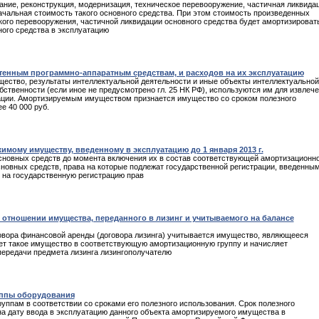
ание, реконструкция, модернизация, техническое перевооружение, частичная ликвидац
ачальная стоимость такого основного средства. При этом стоимость произведенных
кого перевооружения, частичной ликвидации основного средства будет амортизироват
ного средства в эксплуатацию
етенным программно-аппаратным средствам, и расходов на их эксплуатацию
ество, результаты интеллектуальной деятельности и иные объекты интеллектуальной
бственности (если иное не предусмотрено гл. 25 НК РФ), используются им для извлеч
зации. Амортизируемым имуществом признается имущество со сроком полезного
е 40 000 руб.
мому имуществу, введенному в эксплуатацию до 1 января 2013 г.
сновных средств до момента включения их в состав соответствующей амортизационн
сновных средств, права на которые подлежат государственной регистрации, введенным
ы на государственную регистрацию прав
 отношении имущества, переданного в лизинг и учитываемого на балансе
оговора финансовой аренды (договора лизинга) учитывается имущество, являющееся
ает такое имущество в соответствующую амортизационную группу и начисляет
передачи предмета лизинга лизингополучателю
уппы оборудования
пам в соответствии со сроками его полезного использования. Срок полезного
а дату ввода в эксплуатацию данного объекта амортизируемого имущества в