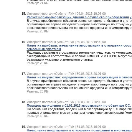
Размер: 21 КБ
Интернет-портал «Субсчет.РУ» | 09.04.2013 19:08:00
Расчет нормы амортизации здания в случае его приобретения у
В случае приобретения объектов основных средств, бывших в упот
организация не вправе определять норму амортизации по этому имуще
срок полезного использования основного средства и не амортизируе
Размер: 23 КБ
Интернет-портал «Субсчет.РУ» | 30.03.2013 19:09:00
Налог на прибыль: начисление амортизации в отношении соор
земельным участком
Расходы, связанные с созданием земельных участков, не уменьшают 
эксплуатации.в соответствии с положениями ст. 268 НК РФ, могут б
реализации указанного земельного участка
Размер: 20 КБ
Интернет-портал «Субсчет.РУ» | 30.03.2013 20:01:00
Налог на имущество: определение нормы амортизации в отнош
В случае приобретения объектов основных средств, бывших в упот
организация не вправе определять норму амортизации по этому имуще
срок полезного использования основного средства и не амортизируе
Размер: 23 КБ
Интернет-портал «Субсчет.РУ» | 30.03.2013 20:06:00
Порядок начисления с 01.01.2013 амортизации по объектам ОС,
По основным средствам, введенным в эксплуатацию до 1 января 2013
порядок определения момента начала начисления амортизации (мом
Размер: 18 КБ
Интернет-портал «Субсчет.РУ» | 31.03.2013 16:01:00
Начисление амортизации в отношении помещений в многоквар