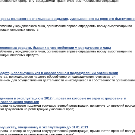
ции основных средств, утверждаемой Правительством Российской Федерации
срока полезного использования здания, уменьшенного на срок его фактическо
еблении у юридического лица, организация вправе определять норму амортизации по
икации основных средств
основных средств, бывших в употреблении у юридического лица
еблении у юридического лица, организация вправе определять норму амортизации по
икации основных средств
средств, использующихся в обособленном подразделении организации
ства, приходящегося на долю обособленного подразделения, учитывается
ением для осуществления деятельности и находящееся в собственности организации
енным в эксплуатацию в 2012 г., права на которые не зарегистрированы и
логообложения прибыли
права на которые подлежат государственной регистрации, применяется прежний поряд
чи документов на регистрацию указанных прав)
уществу, введенному в эксплуатацию до 01.01.2013
права на которые подлежат государственной регистрации, применяется прежний поряд
чи документов на регистрацию указанных прав)