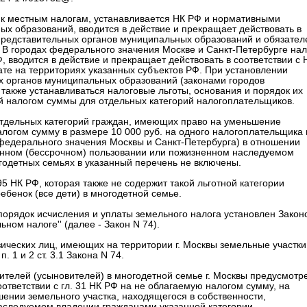
ся к местным налогам, устанавливается НК РФ и нормативными
х образований, вводится в действие и прекращает действовать в
представительных органов муниципальных образований и обязател
 В городах федерального значения Москве и Санкт-Петербурге нал
 вводится в действие и прекращает действовать в соответствии с 
ате на территориях указанных субъектов РФ. При установлении
 органов муниципальных образований (законами городов
также устанавливаться налоговые льготы, основания и порядок их
й налогом суммы для отдельных категорий налогоплательщиков.
отдельных категорий граждан, имеющих право на уменьшение
логом сумму в размере 10 000 руб. на одного налогоплательщика 
федерального значения Москвы и Санкт-Петербурга) в отношении
оянном (бессрочном) пользовании или пожизненном наследуемом
огодетных семьях в указанный перечень не включены.
5 НК РФ, которая также не содержит такой льготной категории
ебенок (все дети) в многодетной семье.
порядок исчисления и уплаты земельного налога установлен Закон
льном налоге'' (далее - Закон N 74).
ических лиц, имеющих на территории г. Москвы земельные участки
 1 и 2 ст. 3.1 Закона N 74.
 родителей (усыновителей) в многодетной семье г. Москвы предусмотр
оответствии с гл. 31 НК РФ на не облагаемую налогом сумму, на
шении земельного участка, находящегося в собственности,
аследуемом владении гражданами указанной категории,