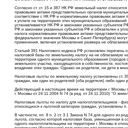
Согласно ст. ст. 15 и 387 НК РФ земельный налог относит
правовыми актами представительных органов муниципальны
соответствии с НК РФ и нормативными правовыми актами 
к уплате на территориях этих муниципальных образований.
устанавливается НК РФ и законами указанных субъектов РФ,
РФ и законами указанных субъектов РФ и обязателен к упл
налога нормативными правовыми актами представительных
федерального значения Москвы и Санкт-Петербурга) могут 
применения, включая установление размера не облагаемо
Статьей 391 Налогового кодекса РФ установлен перечень 
налоговой базы по земельному налогу на не облагаемую на
территории одного муниципального образования (городов 
земельного участка, находящегося в собственности, пост
владении этих граждан. Однако ни родители, ни дети в мн
Налоговые льготы по земельному налогу установлены ст. 39
граждан, как один из родителей (оба родителя) либо один р
Действующий в настоящее время на территории г. Москвы 
г. Москвы от 24.11.2004 N 74 (в ред. от 24.11.2010) ''О земе
Налоговые льготы по налогу для налогоплательщиков - физ
относящихся к льготной категории граждан, установлены п. п.
В частности, пп. 8 п. 2 ст. 3.1 Закона N 74 для одного из
льгота, согласно которой налоговая база, уменьшенная в с
одного налогоплательщика на территории г. Москвы в отно
постоянном (бессрочном) пользовании или пожизненном н