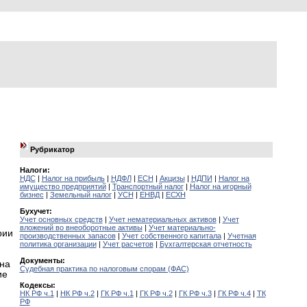
Рубрикатор
Налоги:
НДС
|
Налог на прибыль
|
НДФЛ
|
ЕСН
|
Акцизы
|
НДПИ
|
Налог на
имущество предприятий
|
Транспортный налог
|
Налог на игорный
бизнес
|
Земельный налог
|
УСН
|
ЕНВД
|
ЕСХН
Бухучет:
Учет основных средств
|
Учет нематериальных активов
|
Учет
вложений во внеоборотные активы
|
Учет материально-
рии
производственных запасов
|
Учет собственного капитала
|
Учетная
политика организации
|
Учет расчетов
|
Бухгалтерская отчетность
Документы:
 на
Судебная практика по налоговым спорам (ФАС)
ие
Кодексы:
НК РФ ч.1
|
НК РФ ч.2
|
ГК РФ ч.1
|
ГК РФ ч.2
|
ГК РФ ч.3
|
ГК РФ ч.4
|
ТК
РФ