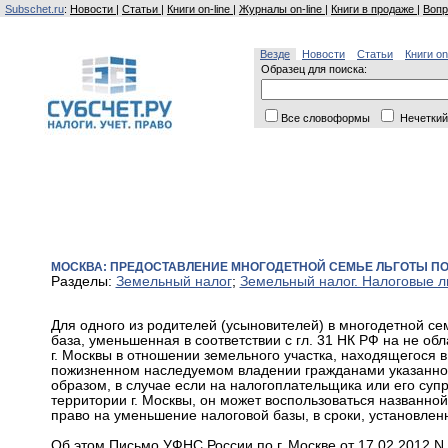
Subschet.ru
:
Новости
|
Статьи
|
Книги on-line
|
Журналы on-line
|
Книги в продаже
|
Вопр
Везде
Новости
Статьи
Книги on
Образец для поиска:
Все словоформы
Нечеткий
МОСКВА: ПРЕДОСТАВЛЕНИЕ МНОГОДЕТНОЙ СЕМЬЕ ЛЬГОТЫ ПО
Разделы:
Земельный налог
;
Земельный налог. Налоговые л
Для одного из родителей (усыновителей) в многодетной сем
база, уменьшенная в соответствии с гл. 31 НК РФ на не о
г. Москвы в отношении земельного участка, находящегося 
пожизненном наследуемом владении гражданами указанной
образом, в случае если на налогоплательщика или его суп
территории г. Москвы, он может воспользоваться названно
право на уменьшение налоговой базы, в сроки, установленны
Об этом Письмо УФНС России по г. Москве от 17.02.2012 N