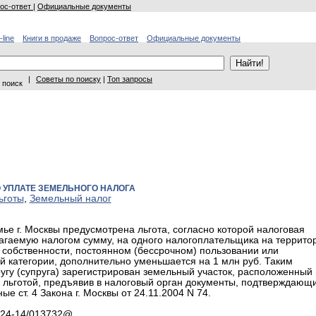
ос-ответ
|
Официальные документы
-line
Книги в продаже
Вопрос-ответ
Официальные документы
|
Советы по поиску
|
Топ запросы
 поиск
 УПЛАТЕ ЗЕМЕЛЬНОГО НАЛОГА
ьготы
,
Земельный налог
ье г. Москвы предусмотрена льгота, согласно которой налоговая
благаемую налогом сумму, на одного налогоплательщика на террито
в собственности, постоянном (бессрочном) пользовании или
 категории, дополнительно уменьшается на 1 млн руб. Таким
ругу (супруга) зарегистрирован земельный участок, расположенный
й льготой, предъявив в налоговый орган документы, подтверждающ
е ст. 4 Закона г. Москвы от 24.11.2004 N 74.
 24-14/013732@.