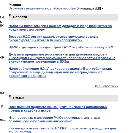
Разное:
Экономика недвижимости: учебное пособие
Виноградов Д.В| -
ен
Новости
ог
НК
Налог на прибыль: учет банком доходов в виде процентов по
кредитному договору
Возврат НДС организациям, экспортирующим водные
биоресурсы с низкой степенью переработки
НДФЛ с доходов граждан стран ЕАЭС от работы по найму в РФ
Депутаты предлагают восстановить для детей-инвалидов и
на
инвалидов I и II групп возможность воспользоваться правом на
внеконкурсное поступление в ВУЗы
Налогообложение НДФЛ доходов резидента Великобритании,
полученных в виде дивидендов или вознаграждений от
российского общества
Все новости >>
ом
Статьи
 и
Электронная подпись: как защитить бизнес от финансовых
потерь и судебных исков
Что проверить в договоре МФО: ключевые пункты для
ена
безопасного оформления микрозайма
Как настроить учет затрат в 1С:ERP: пошаговое руководство для
финансистов