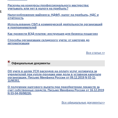
Расходы на конкурсы профессионального мастерства:
учитывать или нет в налоге на прибыль?
4
Налогообложение майнинга: НДФЛ, налог на прибыль, НДС и
отчётность
Использование СБП в коммерческой деятельности организаций
и препринимателей
Как провести ВЭД-платеж: инструкция для бизнеса пошагово
Способы организации складского учета: от карточек до
автоматизации
Все статьи >>
Официальные документы
Об учете в целях УСН расходов на оплату услуг нотариуса за
учредителей при купле-продаже ими доли в уставном капитале
организации. Письмо Минфина России от 09.12.2019 N 03-11-
11/95351.
О получении налгового вычета при приобретении лекарств за
счет собственных средств. Письмо Минфина России от 16.12.2019
N 03-04-05/98226.
Все официальные документы>>