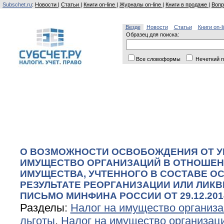
Subschet.ru
:
Новости
|
Статьи
|
Книги on-line
|
Журналы on-line
|
Книги в продаже
|
Вопр
Везде
Новости
Статьи
Книги on-l
Образец для поиска:
Все словоформы
Нечеткий п
О ВОЗМОЖНОСТИ ОСВОБОЖДЕНИЯ ОТ У
ИМУЩЕСТВО ОРГАНИЗАЦИЙ В ОТНОШЕ
ИМУЩЕСТВА, УЧТЕННОГО В СОСТАВЕ О
РЕЗУЛЬТАТЕ РЕОРГАНИЗАЦИИ ИЛИ ЛИК
ПИСЬМО МИНФИНА РОССИИ ОТ 29.12.2014 
Разделы:
Налог на имущество организ
льготы
,
Налог на имущество организац