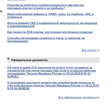
Расходы на конкурсы профессионального мастерства:
учитывать или нет в налоге на прибыль?
ую
Налогообложение майнинга: НДФЛ, налог на прибыль, НДС и
отчётность
Использование СБП в коммерческой деятельности организаций
и препринимателей
Как провести ВЭД-платеж: инструкция для бизнеса пошагово
Способы организации складского учета: от карточек до
автоматизации
Все статьи >>
Официальные документы
Об учете в целях УСН расходов на оплату услуг нотариуса за
учредителей при купле-продаже ими доли в уставном капитале
организации. Письмо Минфина России от 09.12.2019 N 03-11-
11/95351.
О получении налгового вычета при приобретении лекарств за
счет собственных средств. Письмо Минфина России от 16.12.2019
N 03-04-05/98226.
Все официальные документы>>