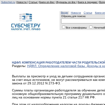
Subschet.ru
:
Новости
|
Статьи
|
Книги on-line
|
Журналы on-line
|
Книги в продаже
|
Вопр
Везде
Новости
Статьи
Книги on
Образец для поиска:
Все словоформы
Нечеткий
НДФЛ: КОМПЕНСАЦИЯ РАБОТОДАТЕЛЕМ ЧАСТИ РОДИТЕЛЬСКОЙ
Разделы:
НДФЛ. Определение налоговой базы. Доходы в н
Выплаты за присмотр и уход за детьми сотрудников орган
за счет иных источников, не могут рассматриваться как ко
закона от 29.12.2012 N 273-ФЗ.
Суммы платы организации-работодателя за обучение детей
основную общеобразовательную программу дошкольного о
лиц на основании нормы пункта 21 статьи 217 НК РФ.
При этом от налогообложения налогом на доходы физичес