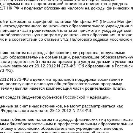
, а суммы оплаты организацией стоимости присмотра и ухода за
и 217 НК РФ и подлежат обложению налогом на доходы физических 
овой и таможенно-тарифной политики Минфина РФ (Письмо Минфи
мо негосударственного дошкольного образовательного учреждения п
енсации части родительской платы за присмотр и уход за детьми 
щеобразовательную программу дошкольного образования, а также
х и в соответствии со статьей 34.2 Налогового кодекса Российской
жению налогом на доходы физических лиц средства, получаемые
ющих образовательные организации, реализующие образовательну
асти родительской платы за присмотр и уход за детьми в указанны
ным законом от 29.12.2012 N 273-ФЗ ''Об образовании в Российск
73-ФЗ).
2.2012 N 273-ФЗ в целях материальной поддержки воспитания и
ии, реализующие основную общеобразовательную программу
телям) выплачивается компенсация части родительской платы.
чет средств бюджетов субъектов Российской Федерации.
нные за счет иных источников, не могут рассматриваться как
 Федерального закона от 29.12.2012 N 273-ФЗ.
одлежат обложению налогом на доходы физических лиц суммы платы
ьным общеобразовательным и профессиональным образовательны
готовку в российских образовательных учреждениях, имеющих
льных учреждениях, имеющих соответствующий статус.