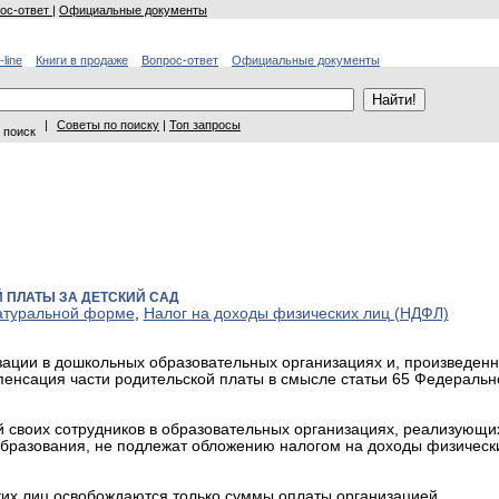
ос-ответ
|
Официальные документы
-line
Книги в продаже
Вопрос-ответ
Официальные документы
|
Советы по поиску
|
Топ запросы
 поиск
 ПЛАТЫ ЗА ДЕТСКИЙ САД
атуральной форме
,
Налог на доходы физических лиц (НДФЛ)
изации в дошкольных образовательных организациях и, произведен
мпенсация части родительской платы в смысле статьи 65 Федеральн
 своих сотрудников в образовательных организациях, реализующи
бразования, не подлежат обложению налогом на доходы физическ
ких лиц освобождаются только суммы оплаты организацией