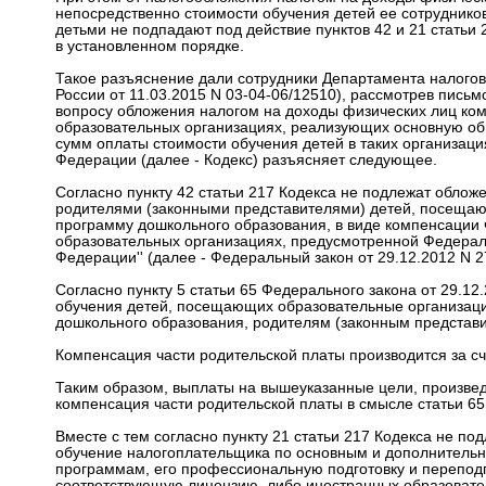
непосредственно стоимости обучения детей ее сотрудников
детьми не подпадают под действие пунктов 42 и 21 стать
в установленном порядке.
Такое разъяснение дали сотрудники Департамента налог
России от 11.03.2015 N 03-04-06/12510), рассмотрев пись
вопросу обложения налогом на доходы физических лиц комп
образовательных организациях, реализующих основную об
сумм оплаты стоимости обучения детей в таких организация
Федерации (далее - Кодекс) разъясняет следующее.
Согласно пункту 42 статьи 217 Кодекса не подлежат обло
родителями (законными представителями) детей, посеща
программу дошкольного образования, в виде компенсации ч
образовательных организациях, предусмотренной Федераль
Федерации'' (далее - Федеральный закон от 29.12.2012 N 2
Согласно пункту 5 статьи 65 Федерального закона от 29.1
обучения детей, посещающих образовательные организац
дошкольного образования, родителям (законным представи
Компенсация части родительской платы производится за с
Таким образом, выплаты на вышеуказанные цели, произведе
компенсация части родительской платы в смысле статьи 65
Вместе с тем согласно пункту 21 статьи 217 Кодекса не п
обучение налогоплательщика по основным и дополнител
программам, его профессиональную подготовку и перепод
соответствующую лицензию, либо иностранных образовате