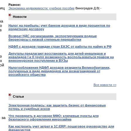
Разное:
лиц
Экономика недвижимости: учебное пособие
Виноградов Д.В| -
Новости
на
о
Налог на прибыль: учет банком доходов в виде процентов по
кредитному договору
в
Возврат НДС организациям, экспортирующим водные
биоресурсы с низкой степенью переработки
НДФЛ с доходов граждан стран ЕАЭС от работы по найму в РФ
Депутаты предлагают восстановить для детей-инвалидов и
ю
инвалидов I и II групп возможность воспользоваться правом на
х
внеконкурсное поступление в ВУЗы
ой
Налогообложение НДФЛ доходов резидента Великобритании,
полученных в виде дивидендов или вознаграждений от
российского общества
Все новости >>
Статьи
Электронная подпись: как защитить бизнес от финансовых
потерь и судебных исков
Что проверить в договоре МФО: ключевые пункты для
 за
безопасного оформления микрозайма
м
Как настроить учет затрат в 1С:ERP: пошаговое руководство для
финансистов