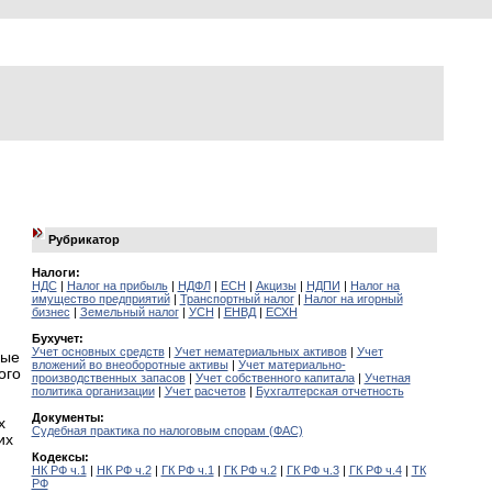
Рубрикатор
Налоги:
НДС
|
Налог на прибыль
|
НДФЛ
|
ЕСН
|
Акцизы
|
НДПИ
|
Налог на
имущество предприятий
|
Транспортный налог
|
Налог на игорный
бизнес
|
Земельный налог
|
УСН
|
ЕНВД
|
ЕСХН
Бухучет:
Учет основных средств
|
Учет нематериальных активов
|
Учет
ные
вложений во внеоборотные активы
|
Учет материально-
ого
производственных запасов
|
Учет собственного капитала
|
Учетная
политика организации
|
Учет расчетов
|
Бухгалтерская отчетность
Документы:
х
Судебная практика по налоговым спорам (ФАС)
их
Кодексы:
НК РФ ч.1
|
НК РФ ч.2
|
ГК РФ ч.1
|
ГК РФ ч.2
|
ГК РФ ч.3
|
ГК РФ ч.4
|
ТК
РФ