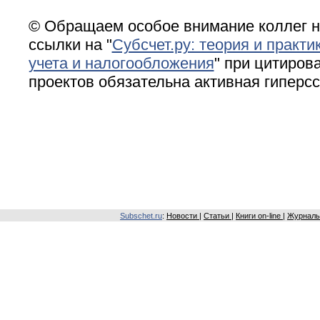
© Обращаем особое внимание коллег н
ссылки на "
Субсчет.ру: теория и практи
учета и налогообложения
" при цитирова
проектов обязательна активная гиперс
Subschet.ru
:
Новости
|
Статьи
|
Книги on-line
|
Журналы 