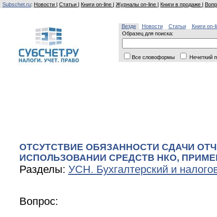
Subschet.ru
:
Новости
|
Статьи
|
Книги on-line
|
Журналы on-line
|
Книги в продаже
|
Вопр
Везде
Новости
Статьи
Книги on-l
Образец для поиска:
Все словоформы
Нечеткий п
ОТСУТСТВИЕ ОБЯЗАННОСТИ СДАЧИ ОТЧ
ИСПОЛЬЗОВАНИИ СРЕДСТВ НКО, ПРИМ
Разделы:
УСН. Бухгалтерский и налого
Вопрос: