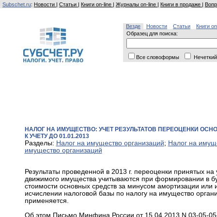
Subschet.ru
:
Новости
|
Статьи
|
Книги on-line
|
Журналы on-line
|
Книги в продаже
|
Вопр
Везде
Новости
Статьи
Книги on
Образец для поиска:
Все словоформы
Нечеткий
НАЛОГ НА ИМУЩЕСТВО: УЧЕТ РЕЗУЛЬТАТОВ ПЕРЕОЦЕНКИ ОС
К УЧЕТУ ДО 01.01.2013
Разделы:
Налог на имущество организаций
;
Налог на имущ
имущество организаций
Результаты проведенной в 2013 г. переоценки принятых на у
движимого имущества учитываются при формировании в бух
стоимости основных средств за минусом амортизации или и
исчислении налоговой базы по налогу на имущество организа
применяется.
Об этом Письмо Минфина России от 15.04.2013 N 03-05-05