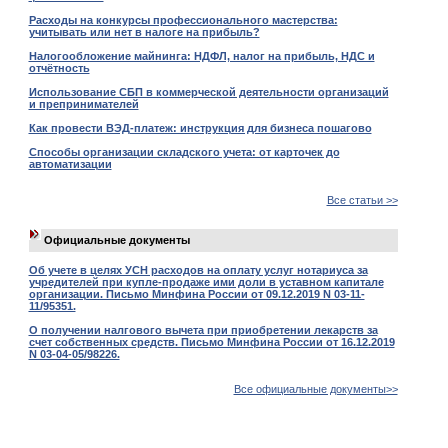
Расходы на конкурсы профессионального мастерства:
учитывать или нет в налоге на прибыль?
Налогообложение майнинга: НДФЛ, налог на прибыль, НДС и
отчётность
Использование СБП в коммерческой деятельности организаций
и препринимателей
Как провести ВЭД-платеж: инструкция для бизнеса пошагово
Способы организации складского учета: от карточек до
автоматизации
Все статьи >>
Официальные документы
Об учете в целях УСН расходов на оплату услуг нотариуса за
учредителей при купле-продаже ими доли в уставном капитале
организации. Письмо Минфина России от 09.12.2019 N 03-11-
11/95351.
О получении налгового вычета при приобретении лекарств за
счет собственных средств. Письмо Минфина России от 16.12.2019
N 03-04-05/98226.
Все официальные документы>>