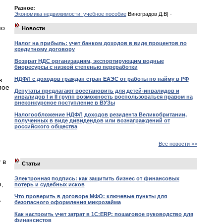
Разное:
Экономика недвижимости: учебное пособие
Виноградов Д.В| -
по
Новости
Налог на прибыль: учет банком доходов в виде процентов по
кредитному договору
Возврат НДС организациям, экспортирующим водные
биоресурсы с низкой степенью переработки
НДФЛ с доходов граждан стран ЕАЭС от работы по найму в РФ
в
мое
Депутаты предлагают восстановить для детей-инвалидов и
инвалидов I и II групп возможность воспользоваться правом на
внеконкурсное поступление в ВУЗы
Налогообложение НДФЛ доходов резидента Великобритании,
полученных в виде дивидендов или вознаграждений от
российского общества
Все новости >>
 в
Статьи
Электронная подпись: как защитить бизнес от финансовых
,
потерь и судебных исков
Что проверить в договоре МФО: ключевые пункты для
,
безопасного оформления микрозайма
Как настроить учет затрат в 1С:ERP: пошаговое руководство для
финансистов