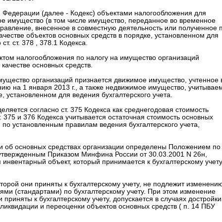
кой Федерации (далее - Кодекс) объектами налогообложения для
ое имущество (в том числе имущество, переданное во временное
правление, внесенное в совместную деятельность или полученное 
честве объектов основных средств в порядке, установленном для
т. ст. 378 , 378.1 Кодекса.
ъектом налогообложения по налогу на имущество организаций
 качестве основных средств.
мущество организаций признается движимое имущество, учтенное 
нию на 1 января 2013 г., а также недвижимое имущество, учитывае
е, установленном для ведения бухгалтерского учета.
еляется согласно ст. 375 Кодекса как среднегодовая стоимость
т. 375 и 376 Кодекса учитывается остаточная стоимость основных
 по установленным правилам ведения бухгалтерского учета,
и об основных средствах организации определены Положением по
), утвержденным Приказом Минфина России от 30.03.2001 N 26н,
 инвентарный объект, который принимается к бухгалтерскому учету
торой они приняты к бухгалтерскому учету, не подлежит изменению
ями (стандартами) по бухгалтерскому учету. При этом изменение
 приняты к бухгалтерскому учету, допускается в случаях достройки
ликвидации и переоценки объектов основных средств ( п. 14 ПБУ