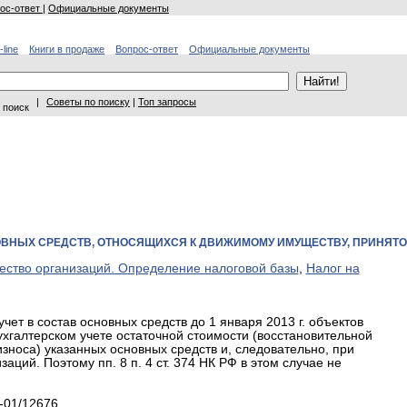
ос-ответ
|
Официальные документы
-line
Книги в продаже
Вопрос-ответ
Официальные документы
|
Советы по поиску
|
Топ запросы
 поиск
НОВНЫХ СРЕДСТВ, ОТНОСЯЩИХСЯ К ДВИЖИМОМУ ИМУЩЕСТВУ, ПРИНЯТ
ество организаций. Определение налоговой базы
,
Налог на
чет в состав основных средств до 1 января 2013 г. объектов
галтерском учете остаточной стоимости (восстановительной
зноса) указанных основных средств и, следовательно, при
ций. Поэтому пп. 8 п. 4 ст. 374 НК РФ в этом случае не
-01/12676.