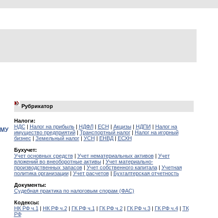
Рубрикатор
Налоги:
НДС
|
Налог на прибыль
|
НДФЛ
|
ЕСН
|
Акцизы
|
НДПИ
|
Налог на
ОМУ
имущество предприятий
|
Транспортный налог
|
Налог на игорный
бизнес
|
Земельный налог
|
УСН
|
ЕНВД
|
ЕСХН
Бухучет:
Учет основных средств
|
Учет нематериальных активов
|
Учет
вложений во внеоборотные активы
|
Учет материально-
производственных запасов
|
Учет собственного капитала
|
Учетная
политика организации
|
Учет расчетов
|
Бухгалтерская отчетность
Документы:
Судебная практика по налоговым спорам (ФАС)
Кодексы:
НК РФ ч.1
|
НК РФ ч.2
|
ГК РФ ч.1
|
ГК РФ ч.2
|
ГК РФ ч.3
|
ГК РФ ч.4
|
ТК
РФ