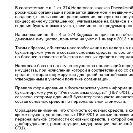
В соответствии с п. 1 ст. 374 Налогового кодекса Российс
российских организаций признается движимое и недвижим
владение, в пользование, распоряжение, доверительное у
концессионному соглашению), учитываемое на балансе в ка
ведения бухгалтерского учета, если иное не предусмотрено с
На основании пп. 8 п. 4 ст. 374 Кодекса не признается об
движимое имущество, принятое на учет с 1 января 2013 г. в
Таким образом, объектом налогообложения по налогу на и
бухгалтерском учете в составе основных средств по состоя
на балансе в качестве объектов основных средств в порядк
Налоговая база по налогу на имущество организаций опред
имущества, при исчислении которой в соответствии со ст. с
средств, которая формируется для целей налогообложения
утвержденным в учетной политике организации.
Правила формирования в бухгалтерском учете информаци
бухгалтерскому учету ''Учет основных средств'' (ПБУ 6/01
согласно которому единицей бухгалтерского учета является
состав основных средств по первоначальной стоимости.
Обращаем внимание, что стоимость основных средств, в ко
кроме случаев, установленных ПБУ 6/01 и иными положени
первоначальной стоимости основных средств, в которой они
дооборудования, реконструкции, модернизации, частичной 
6/01).