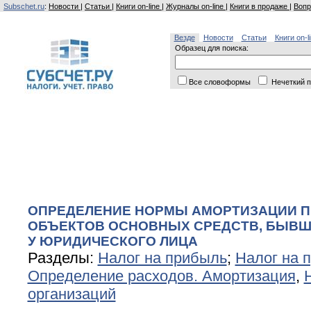
Subschet.ru
:
Новости
|
Статьи
|
Книги on-line
|
Журналы on-line
|
Книги в продаже
|
Вопр
Везде
Новости
Статьи
Книги on-l
Образец для поиска:
Все словоформы
Нечеткий п
ОПРЕДЕЛЕНИЕ НОРМЫ АМОРТИЗАЦИИ П
ОБЪЕКТОВ ОСНОВНЫХ СРЕДСТВ, БЫВШ
У ЮРИДИЧЕСКОГО ЛИЦА
Разделы:
Налог на прибыль
;
Налог на 
Определение расходов. Амортизация
,
организаций