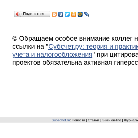
Поделиться…
© Обращаем особое внимание коллег н
ссылки на "
Субсчет.ру: теория и практи
учета и налогообложения
" при цитирова
проектов обязательна активная гиперс
Subschet.ru
:
Новости
|
Статьи
|
Книги on-line
|
Журналы 