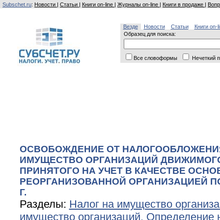
Subschet.ru
:
Новости
|
Статьи
|
Книги on-line
|
Журналы on-line
|
Книги в продаже
|
Вопр
Везде
Новости
Статьи
Книги on-l
Образец для поиска:
Все словоформы
Нечеткий п
ОСВОБОЖДЕНИЕ ОТ НАЛОГООБЛОЖЕНИ
ИМУЩЕСТВО ОРГАНИЗАЦИЙ ДВИЖИМОГ
ПРИНЯТОГО НА УЧЕТ В КАЧЕСТВЕ ОСН
РЕОРГАНИЗОВАННОЙ ОРГАНИЗАЦИЕЙ ПО
Г.
Разделы:
Налог на имущество организ
имущество организаций. Определение 