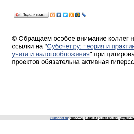
Поделиться…
© Обращаем особое внимание коллег н
ссылки на "
Субсчет.ру: теория и практи
учета и налогообложения
" при цитирова
проектов обязательна активная гиперс
Subschet.ru
:
Новости
|
Статьи
|
Книги on-line
|
Журналы 