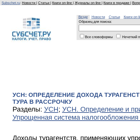
Subschet.ru
:
Новости
|
Статьи
|
Книги on-line
|
Журналы on-line
|
Книги в продаже
|
Вопр
Везде
Новости
Статьи
Книги on-l
Образец для поиска:
Все словоформы
Нечеткий п
УСН: ОПРЕДЕЛЕНИЕ ДОХОДА ТУРАГЕНС
ТУРА В РАССРОЧКУ
Разделы:
УСН
;
УСН. Определение и пр
Упрощенная система налогообложения
Доходы турагентств, применяющих уп