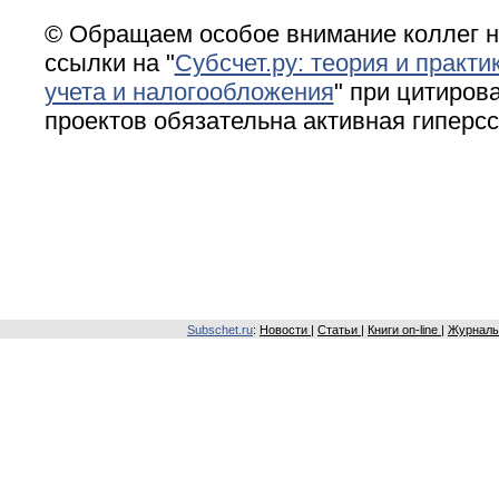
© Обращаем особое внимание коллег н
ссылки на "
Субсчет.ру: теория и практи
учета и налогообложения
" при цитирова
проектов обязательна активная гиперс
Subschet.ru
:
Новости
|
Статьи
|
Книги on-line
|
Журналы 