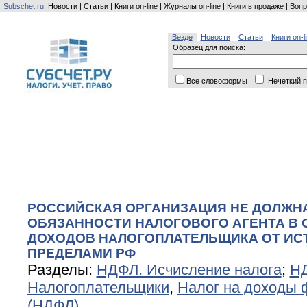
Subschet.ru
:
Новости
|
Статьи
|
Книги on-line
|
Журналы on-line
|
Книги в продаже
|
Вопр
Везде
Новости
Статьи
Книги on-l
Образец для поиска:
Все словоформы
Нечеткий п
РОССИЙСКАЯ ОРГАНИЗАЦИЯ НЕ ДОЛЖН
ОБЯЗАННОСТИ НАЛОГОВОГО АГЕНТА В
ДОХОДОВ НАЛОГОПЛАТЕЛЬЩИКА ОТ ИС
ПРЕДЕЛАМИ РФ
Разделы:
НДФЛ. Исчисление налога
;
Н
Налогоплательщики
,
Налог на доходы 
(НДФЛ)