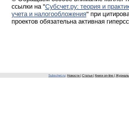
ссылки на "
Субсчет.ру: теория и практи
учета и налогообложения
" при цитирова
проектов обязательна активная гиперс
Subschet.ru
:
Новости
|
Статьи
|
Книги on-line
|
Журналы 