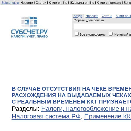
Subschet.ru
:
Новости
|
Статьи
|
Книги on-line
|
Журналы on-line
|
Книги в продаже
|
Вопр
Везде
Новости
Статьи
Книги on-l
Образец для поиска:
Все словоформы
Нечеткий п
В СЛУЧАЕ ОТСУТСТВИЯ НА ЧЕКЕ ВРЕМЕ
РАСХОЖДЕНИЯ НА ВЫДАВАЕМЫХ ЧЕКАХ
С РЕАЛЬНЫМ ВРЕМЕНЕМ ККТ ПРИЗНАЕ
Разделы:
Налоги, налогообложение и н
Налоговая система РФ
,
Применение КК