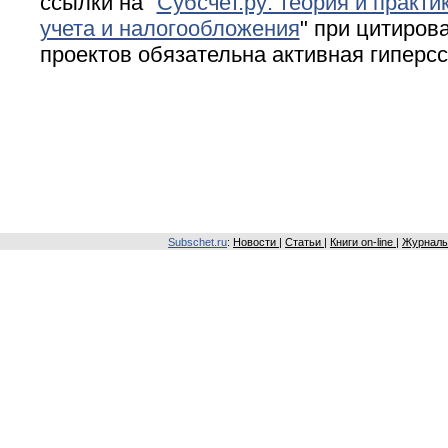
ссылки на "
Субсчет.ру: теория и практи
учета и налогообложения
" при цитирова
проектов обязательна активная гиперс
Subschet.ru
:
Новости
|
Статьи
|
Книги on-line
|
Журналы 