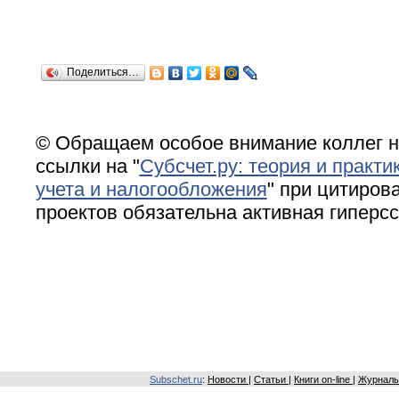
Поделиться…
© Обращаем особое внимание коллег н
ссылки на "
Субсчет.ру: теория и практи
учета и налогообложения
" при цитирова
проектов обязательна активная гиперс
Subschet.ru
:
Новости
|
Статьи
|
Книги on-line
|
Журналы 