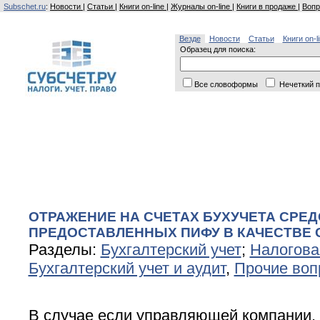
Subschet.ru
:
Новости
|
Статьи
|
Книги on-line
|
Журналы on-line
|
Книги в продаже
|
Вопр
Везде
Новости
Статьи
Книги on-l
Образец для поиска:
Все словоформы
Нечеткий п
ОТРАЖЕНИЕ НА СЧЕТАХ БУХУЧЕТА СРЕД
ПРЕДОСТАВЛЕННЫХ ПИФУ В КАЧЕСТВЕ
Разделы:
Бухгалтерский учет
;
Налогова
Бухгалтерский учет и аудит
,
Прочие воп
В случае если управляющей компании,