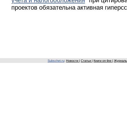
учета и налогообложения
" при цитирова
проектов обязательна активная гиперс
Subschet.ru
:
Новости
|
Статьи
|
Книги on-line
|
Журналы 