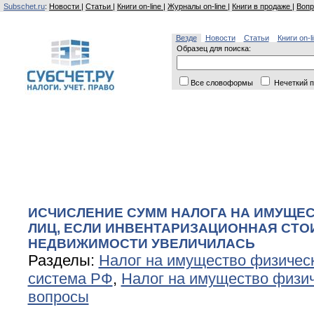
Subschet.ru
:
Новости
|
Статьи
|
Книги on-line
|
Журналы on-line
|
Книги в продаже
|
Вопр
Везде
Новости
Статьи
Книги on-l
Образец для поиска:
Все словоформы
Нечеткий п
ИСЧИСЛЕНИЕ СУММ НАЛОГА НА ИМУЩЕ
ЛИЦ, ЕСЛИ ИНВЕНТАРИЗАЦИОННАЯ СТ
НЕДВИЖИМОСТИ УВЕЛИЧИЛАСЬ
Разделы:
Налог на имущество физичес
система РФ
,
Налог на имущество физи
вопросы